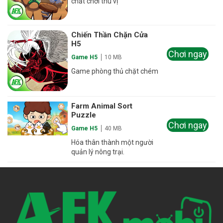
chất chơi thú vị
Chiến Thần Chặn Cửa
H5
Chơi ngay
Game H5
10 MB
Game phòng thủ chặt chém
Farm Animal Sort
Puzzle
Chơi ngay
Game H5
40 MB
Hóa thân thành một người
quản lý nông trại.