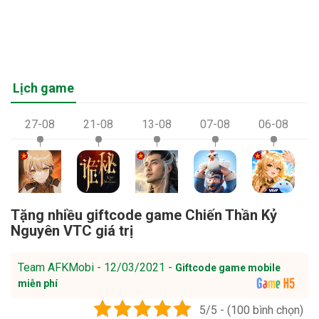
Lịch game
27-08
21-08
13-08
07-08
06-08
Tặng nhiều giftcode game Chiến Thần Kỷ
Nguyên VTC giá trị
Team AFKMobi - 12/03/2021 -
Giftcode game mobile
miễn phí
5/5 - (100 bình chọn)