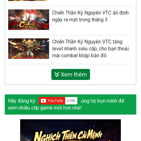
Chiến Thần Kỷ Nguyên VTC ấn định
ngày ra mắt trong tháng 3
Chiến Thần Kỷ Nguyên VTC tăng
level nhanh siêu cấp, cho bạn thoải
mái combat khắp bản đồ
Xem thêm
Hãy đăng ký
ủng hộ bọn mình để
xem nhiều clip game mới hơn nhé!