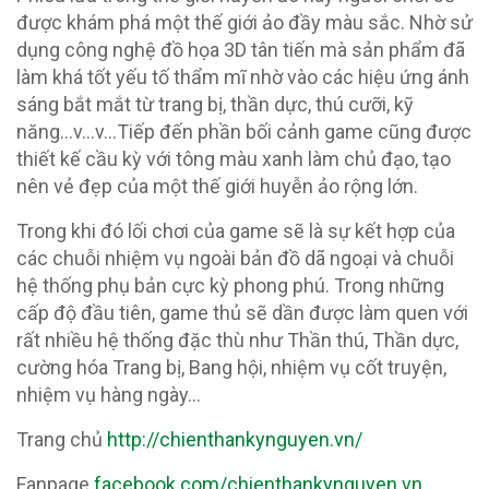
được khám phá một thế giới ảo đầy màu sắc. Nhờ sử
dụng công nghệ đồ họa 3D tân tiến mà sản phẩm đã
làm khá tốt yếu tố thẩm mĩ nhờ vào các hiệu ứng ánh
sáng bắt mắt từ trang bị, thần dực, thú cưỡi, kỹ
năng…v…v…Tiếp đến phần bối cảnh game cũng được
thiết kế cầu kỳ với tông màu xanh làm chủ đạo, tạo
nên vẻ đẹp của một thế giới huyễn ảo rộng lớn.
Trong khi đó lối chơi của game sẽ là sự kết hợp của
các chuỗi nhiệm vụ ngoài bản đồ dã ngoại và chuỗi
hệ thống phụ bản cực kỳ phong phú. Trong những
cấp độ đầu tiên, game thủ sẽ dần được làm quen với
rất nhiều hệ thống đặc thù như Thần thú, Thần dực,
cường hóa Trang bị, Bang hội, nhiệm vụ cốt truyện,
nhiệm vụ hàng ngày…
Trang chủ
http://chienthankynguyen.vn/
Fanpage
facebook.com/chienthankynguyen.vn