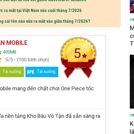
c ra mắt tại Việt Nam vào cuối tháng 7/2026
TI
ng cái tên nào vừa ra mắt vào giữa tháng 7/2026?
M
c
ẬN MOBILE
T
5
g: 400MB
5/5 - (100 bình chọn)
Tải xuống
Tải xuống
bile mang đến chất chơi One Piece tốc
a nền tảng Kho Báu Vô Tận đã sẵn sàng ra
TI
K
l