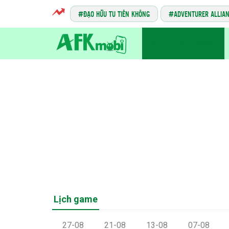
ĐẠO HỮU TU TIÊN KHÔNG
ADVENTURER ALLIA
TIN GAME MOBILE
Lịch game
27-08
21-08
13-08
07-08