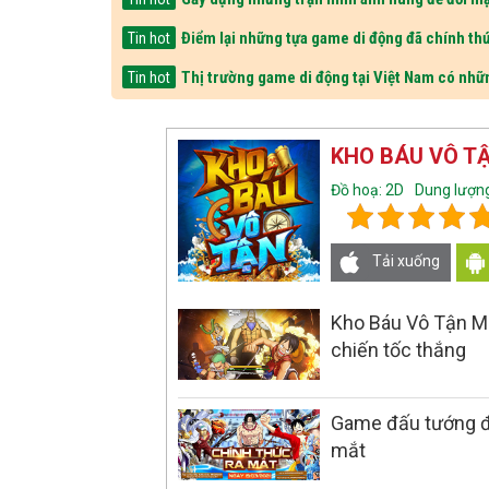
Điểm lại những tựa game di động đã chính thứ
Tin hot
Thị trường game di động tại Việt Nam có nhữ
Tin hot
KHO BÁU VÔ T
Đồ hoạ: 2D
Dung lượn
Tải xuống
Kho Báu Vô Tận Mo
chiến tốc thắng
Game đấu tướng đ
mắt