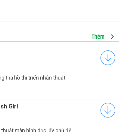
Thêm
g tha hồ thi triển nhẫn thuật.
sh Girl
thuật màn hình dọc lấy chủ đề