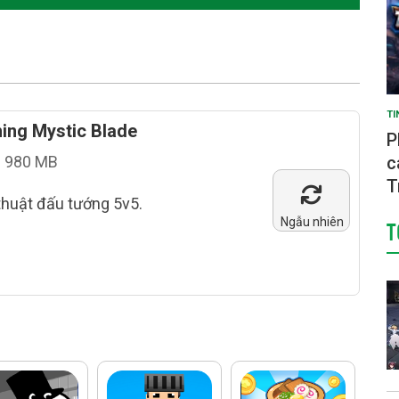
TI
ing Mystic Blade
P
c
980 MB
T
 thuật đấu tướng 5v5.
Ngẫu nhiên
T