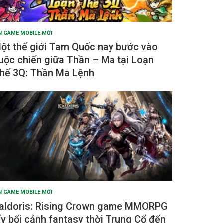
N GAME MOBILE MỚI
ột thế giới Tam Quốc nay bước vào
uộc chiến giữa Thần – Ma tại Loạn
hế 3Q: Thần Ma Lệnh
N GAME MOBILE MỚI
aldoris: Rising Crown game MMORPG
ấy bối cảnh fantasy thời Trung Cổ đến