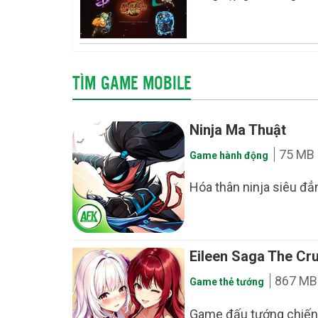
TÌM GAME MOBILE
Ninja Ma Thuật
75 MB
Game hành động
Hóa thân ninja siêu đẳn
Eileen Saga The Cru
867 MB
Game thẻ tướng
Game đấu tướng chiến 