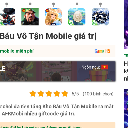
Báu Vô Tận Mobile giá trị
mobile miễn phí
TI
H
Ngôn ngữ:
LE
k
n
5/5 - (100 bình chọn)
ợ chơi đa nền tảng Kho Báu Vô Tận Mobile ra mắt
 AFKMobi nhiều giftcode giá trị.
t các đợt kẻ thù với game Adventurer Alliance