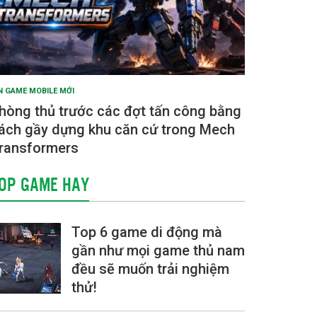
N GAME MOBILE MỚI
hòng thủ trước các đợt tấn công bằng
ách gầy dựng khu căn cứ trong Mech
ransformers
OP GAME HAY
Top 6 game di động mà
gần như mọi game thủ nam
đều sẽ muốn trải nghiệm
thử!