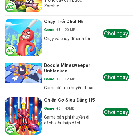
Trồng cây cản bước
Zombie.
Chạy Trối Chết H5
Game H5
20 MB
Chơi ngay
Chạy và chạy để sinh tồn
Doodle Minesweeper
Unblocked
Chơi ngay
Game H5
12 MB
Game dò mìn huyền thoại.
Chiến Cơ Siêu Đẳng H5
Game H5
40MB
Chơi ngay
Game bắn phi thuyền đi
cảnh siêu hấp dẫn!