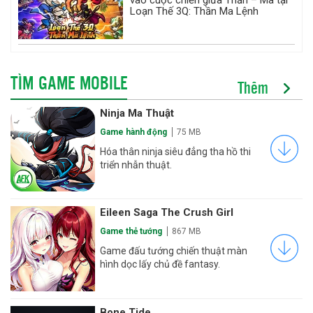
vào cuộc chiến giữa Thần – Ma tại
Loạn Thế 3Q: Thần Ma Lệnh
TÌM GAME MOBILE
Thêm
Ninja Ma Thuật
Game hành động
75 MB
Hóa thân ninja siêu đẳng tha hồ thi
triển nhẫn thuật.
Eileen Saga The Crush Girl
Game thẻ tướng
867 MB
Game đấu tướng chiến thuật màn
hình dọc lấy chủ đề fantasy.
Bone Tide