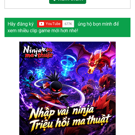
Hãy đăng ký
ủng hộ bọn mình để
xem nhiều clip game mới hơn nhé!