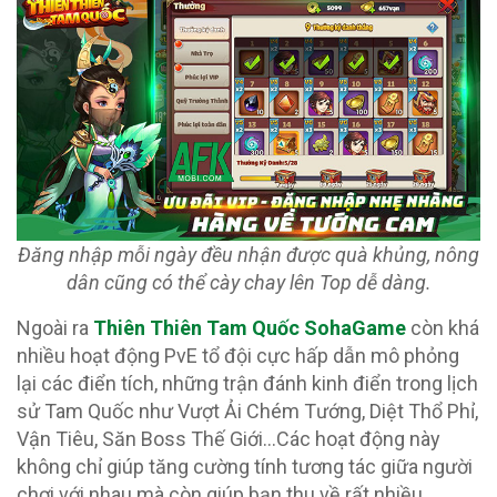
Đăng nhập mỗi ngày đều nhận được quà khủng, nông
dân cũng có thể cày chay lên Top dễ dàng.
Ngoài ra
Thiên Thiên Tam Quốc SohaGame
còn khá
nhiều hoạt động PvE tổ đội cực hấp dẫn mô phỏng
lại các điển tích, những trận đánh kinh điển trong lịch
sử Tam Quốc như Vượt Ải Chém Tướng, Diệt Thổ Phỉ,
Vận Tiêu, Săn Boss Thế Giới…Các hoạt động này
không chỉ giúp tăng cường tính tương tác giữa người
chơi với nhau mà còn giúp bạn thu về rất nhiều