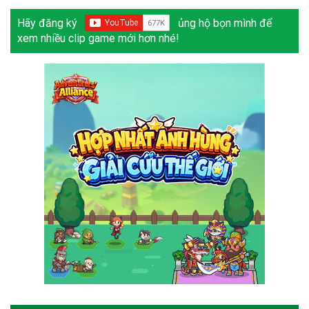
Hãy đăng ký
ủng hộ bọn mình để
xem nhiều clip game mới hơn nhé!