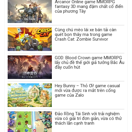
Arcanor Online game MMORPG
fantasy 3D mang đậm chất cổ điển
của phương Tây
Cùng chú mèo lái xe bán tải càn
quét bọn thây ma trong game
Crash Cat: Zombie Survivor
GOD: Blood Crown game MMORPG
lấy chủ đề thế giới giả tưởng Bắc Âu
đầy cuốn hút
Hey Bunny – Thỏ Ơi! game casual
mới vừa được ra mắt trên cổng
game của Zalo
Đảo Rồng Tái Sinh với trải nghiệm
vừa có giải trí đơn giản, vừa có thử
thách lẫn cạnh tranh