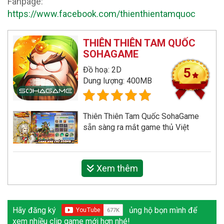
Fanpage:
https://www.facebook.com/thienthientamquoc
THIÊN THIÊN TAM QUỐC
SOHAGAME
Đồ hoạ: 2D
5
Dung lượng: 400MB
Thiên Thiên Tam Quốc SohaGame
sẵn sàng ra mắt game thủ Việt
Xem thêm
Hãy đăng ký
ủng hộ bọn mình để
xem nhiều clip game mới hơn nhé!