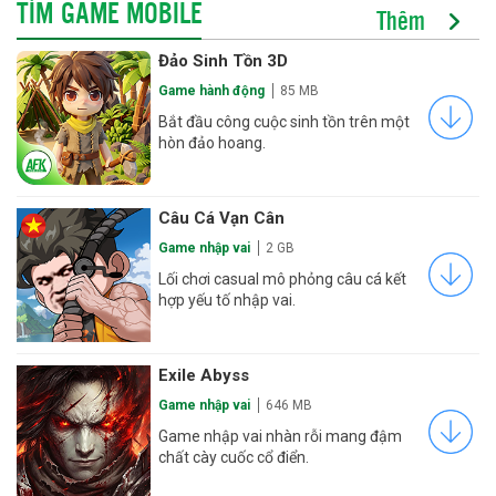
TÌM GAME MOBILE
Thêm
Đảo Sinh Tồn 3D
Game hành động
85 MB
Bắt đầu công cuộc sinh tồn trên một
hòn đảo hoang.
Câu Cá Vạn Cân
Game nhập vai
2 GB
Lối chơi casual mô phỏng câu cá kết
hợp yếu tố nhập vai.
Exile Abyss
Game nhập vai
646 MB
Game nhập vai nhàn rỗi mang đậm
chất cày cuốc cổ điển.