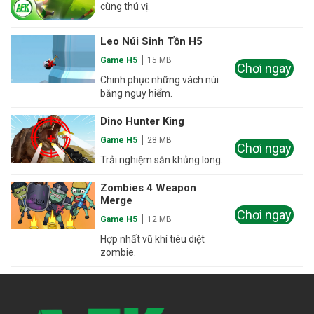
cùng thú vị.
Leo Núi Sinh Tồn H5
Game H5
15 MB
Chơi ngay
Chinh phục những vách núi
băng nguy hiểm.
Dino Hunter King
Game H5
28 MB
Chơi ngay
Trải nghiệm săn khủng long.
Zombies 4 Weapon
Merge
Chơi ngay
Game H5
12 MB
Hợp nhất vũ khí tiêu diệt
zombie.