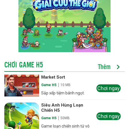
CHƠI GAME H5
Thêm
Market Sort
Game H5
10 MB
Chơi ngay
Sắp xếp tiệm bánh ngọt.
Siêu Anh Hùng Loạn
Chiến H5
Chơi ngay
Game H5
50MB
Game loạn chiến sinh tử vô