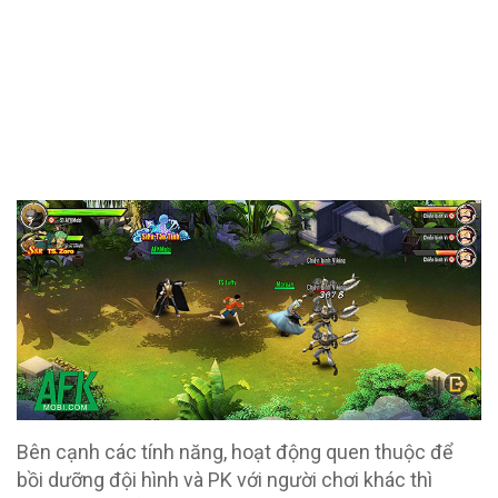
Bên cạnh các tính năng, hoạt động quen thuộc để
bồi dưỡng đội hình và PK với người chơi khác thì