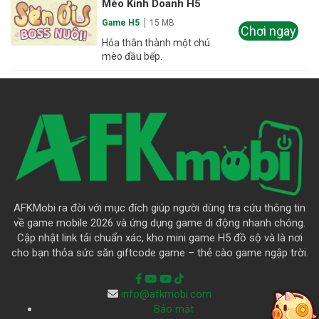
Mèo Kinh Doanh H5
Game H5
15 MB
Chơi ngay
Hóa thân thành một chú
mèo đầu bếp.
AFKMobi ra đời với mục đích giúp người dùng tra cứu thông tin
về game mobile 2026 và ứng dụng game di động nhanh chóng.
Cập nhật link tải chuẩn xác, kho mini game H5 đồ sộ và là nơi
cho bạn thỏa sức săn giftcode game – thẻ cào game ngập trời.
info@afkmobi.com
Bảo mật