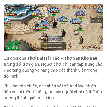
Lối chơi của
Thời Đại Hải Tặc – Thợ Săn Kho Báu
tương đối đơn giản. Người chơi chỉ cần tập trung vào
việc tăng cường và nâng cấp các thành viên trong
đội hình.
Khi vào trận chiến, các nhân vật sẽ tự động chiến
đấu và thi triển kĩ năng, lúc này người chơi có thể tận
hưởng thành quả của mình.