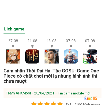
Lịch game
27-08
21-08
13-08
07-08
07-08
Cảm nhận Thời Đại Hải Tặc GOSU: Game One
Piece có chất chơi mới lạ nhưng hình ảnh thì
chưa mượt
Team AFKMobi - 28/04/2021 -
Tin game mobile mới
5/5 - (100 bình chọn)