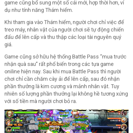
game cũng bổ sung một số cái mới, hợp thời hơn, ví
dụ như tính năng Thám hiểm.
Khi tham gia vào Thám hiểm, người chơi chỉ việc để
treo máy, nhân vật của người chơi sẽ tự động chiến
đấu để lên cấp và thu thập các loại tài nguyên quý
giá.
Game cũng sở hữu hệ thống Battle Pass “mua trước
nhận quà sau” rất phổ biến trong các tựa game
oniline hiện nay. Sau khi mua Battle Pass thì người
chơi chỉ cần chăm cày ải để lên cấp, sau đó nhận
phần thưởng là kim cương và mảnh nhân vật. Tuy
nhiên số lượng phần thưởng lại không hề tương xứng
với số tiền mà người chơi bỏ ra.