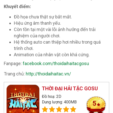
Khuyết điểm:
Đồ họa chưa thật sự bắt mắt.
Hiệu ứng âm thanh yếu.
Còn tồn tại một vài lỗi ảnh hưởng đến trải
nghiệm của người chơi.
Hệ thống auto can thiệp hơi nhiều trong quá
trình chơi.
Animation của nhân vật còn khá cứng.
Fanpage:
facebook.com/thoidaihaitacgosu
Trang chủ:
http://thoidaihaitac.vn/
THỜI ĐẠI HẢI TẶC GOSU
Đồ hoạ: 2D
Dung lượng: 400MB
5