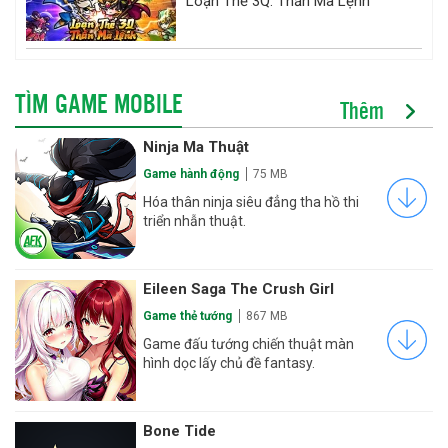
Loạn Thế 3Q: Thần Ma Lệnh
TÌM GAME MOBILE
Thêm
Ninja Ma Thuật
Game hành động
75 MB
Hóa thân ninja siêu đẳng tha hồ thi
triển nhẫn thuật.
Eileen Saga The Crush Girl
Game thẻ tướng
867 MB
Game đấu tướng chiến thuật màn
hình dọc lấy chủ đề fantasy.
Bone Tide