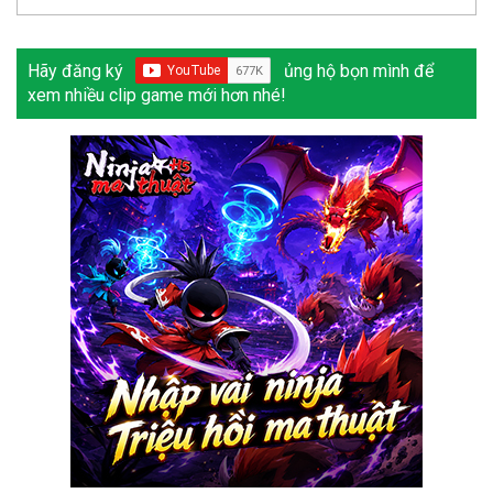
Hãy đăng ký
ủng hộ bọn mình để
xem nhiều clip game mới hơn nhé!