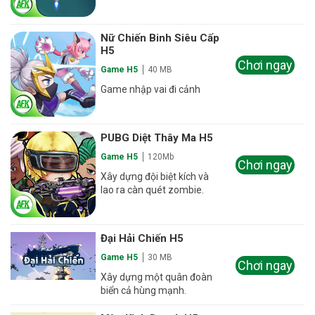
Nữ Chiến Binh Siêu Cấp
H5
Chơi ngay
Game H5
40 MB
Game nhập vai đi cảnh
PUBG Diệt Thây Ma H5
Game H5
120Mb
Chơi ngay
Xây dựng đội biệt kích và
lao ra càn quét zombie.
Đại Hải Chiến H5
Game H5
30 MB
Chơi ngay
Xây dựng một quân đoàn
biển cả hùng mạnh.