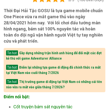
Thời Đại Hải Tặc GOSU là tựa game mobile chuẩn
One Piece vừa ra mắt game thủ vào ngày
28/04/2021 hôm nay. Với lối chơi đấu tướng màn
hình ngang, bám sát 100% nguyên tác và hoàn
toàn do đội ngũ vận hành người Việt tự tay nghiên
cứu và phát triển.
Gầy dựng những trận hình anh hùng để đối mặt các đợt
Tin hot
kẻ thù với game Adventurer Alliance
Điểm lại những tựa game di động đã chính thức ra mắt
Tin hot
tại Việt Nam vào cuối tháng 7/2026
Thị trường game di động tại Việt Nam có những cái tên
Tin hot
nào vừa ra mắt vào giữa tháng 7/2026?
Điểm nổi bật:
Cốt truyện bám sát nguyên tác