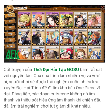
Cốt truyện của
Thời Đại Hải Tặc GOSU
bám rất sát
với nguyên tác. Qua quá trình làm nhiệm vụ và vượt
ải, người chơi sẽ được trải nghiệm cuộc phiêu lưu
xuyên Đại Hải Trình để đi tìm kho báu One Piece vĩ
đại. Đáng tiếc, các đoạn cutscene không có âm
thanh và thiếu sót hiệu ứng âm thanh khi chiến đấu
đã làm trải nghiệm chơi tụt giảm đi khá nhiều.