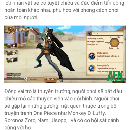
lớp nhân vật sẽ có tuyệt chiêu và đặc điểm tấn công
hoàn toàn khác nhau phù hợp với phong cách chơi
của mỗi người.
Đóng vai trò là thuyền trưởng, người chơi sẽ bắt đầu
chiêu mộ các thuyền viên vào đội hình. Người chơi
sẽ gặp lại những gương mặt quen thuộc trong bộ
truyện tranh One Piece như Monkey D. Luffy,
Roronoa Zoro, Nami, Usopp,…và có cơ hội sát cánh
cùng với họ.