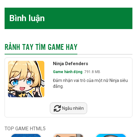
Bình luận
RẢNH TAY TÌM GAME HAY
Ninja Defenders
Game hành động
791.8 MB
Đảm nhận vai trò của một nữ Ninja siêu
đẳng.
Ngẫu nhiên
TOP GAME HTML5