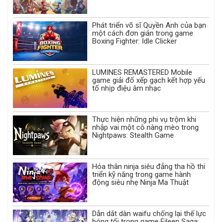
Phát triển võ sĩ Quyền Anh của bạn
một cách đơn giản trong game
Boxing Fighter: Idle Clicker
LUMINES REMASTERED Mobile
game giải đố xếp gạch kết hợp yếu
tố nhịp điệu âm nhạc
Thực hiện những phi vụ trộm khi
nhập vai một cô nàng mèo trong
Nightpaws: Stealth Game
Hóa thân ninja siêu đẳng tha hồ thi
triển kỹ năng trong game hành
động siêu nhẹ Ninja Ma Thuật
Dẫn dắt dàn waifu chống lại thế lực
bóng tối trong game Eileen Saga: