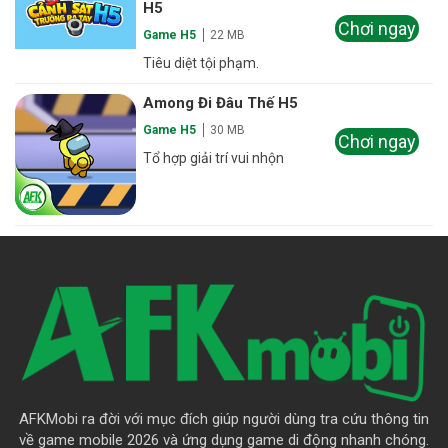
H5
Chơi ngay
Game H5
22 MB
Tiêu diệt tội phạm.
Among Đi Đâu Thế H5
Game H5
30 MB
Chơi ngay
Tổ hợp giải trí vui nhộn
AFKMobi ra đời với mục đích giúp người dùng tra cứu thông tin
về game mobile 2026 và ứng dụng game di động nhanh chóng.