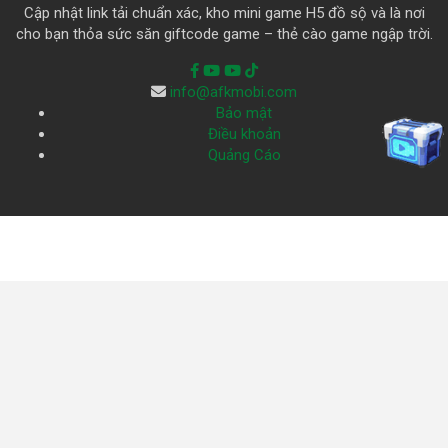
Cập nhật link tải chuẩn xác, kho mini game H5 đồ sộ và là nơi
cho bạn thỏa sức săn giftcode game – thẻ cào game ngập trời.
info@afkmobi.com
Bảo mật
Điều khoản
Quảng Cáo