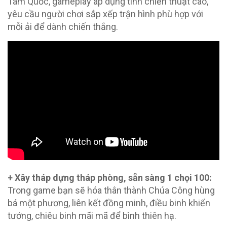
Tam Quốc, gameplay áp dụng tính chiến thuật cao,
yêu cầu người chơi sắp xếp trận hình phù hợp với
mỗi ải để dành chiến thắng.
+ Xây tháp dựng tháp phòng, sẵn sàng 1 chọi 100:
Trong game bạn sẽ hóa thân thành Chúa Công hùng
bá một phương, liên kết đồng minh, điều binh khiển
tướng, chiêu binh mãi mã để bình thiên hạ.