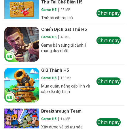
Thử Tài Chế Biến H5
Game H5
23 MB
Chơi ngay
Thử tài cắt rau củ.
Chiến Dịch Sát Thủ H5
Game H5
40MB
Chơi ngay
Game bắn súng đi cảnh 1
mạng duy nhất.
Giữ Thành H5
Game H5
100Mb
Chơi ngay
Mua quân, nâng cấp lính và
sắp xếp đội hình.
Breakthrough Team
Game H5
14 MB
Chơi ngay
Xây dựng và tối ưu hóa