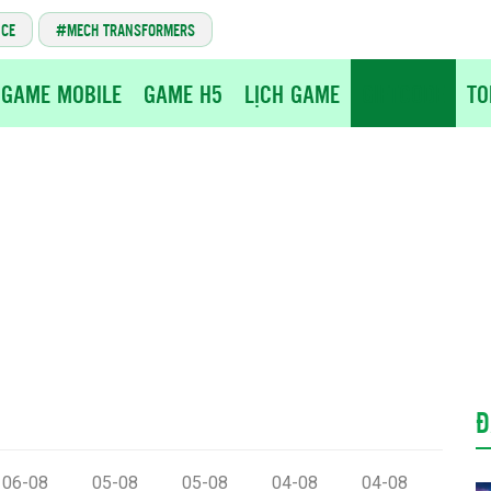
NCE
MECH TRANSFORMERS
GAME MOBILE
GAME H5
LỊCH GAME
GIFTCODE
TO
Đ
06-08
05-08
05-08
04-08
04-08