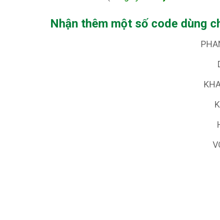
Nhận thêm một số code dùng c
PHA
KH
K
V