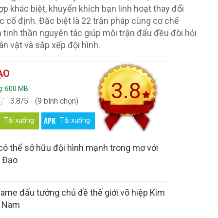
ợp khác biệt, khuyến khích bạn linh hoạt thay đổi
c cố định. Đặc biệt là 22 trận pháp cùng cơ chế
 tinh thần nguyên tác giúp mỗi trận đấu đều đòi hỏi
ân vật và sắp xếp đội hình.
ẠO
3.8
g: 600 MB
3.8/5 - (9 bình chọn)
Tải xuống
Tải xuống
có thể sở hữu đội hình mạnh trong mơ với
 Đạo
me đấu tướng chủ đề thế giới võ hiệp Kim
t Nam