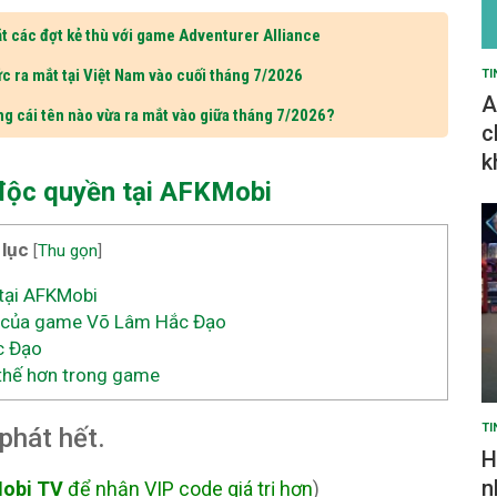
t các đợt kẻ thù với game Adventurer Alliance
c ra mắt tại Việt Nam vào cuối tháng 7/2026
TI
A
ng cái tên nào vừa ra mắt vào giữa tháng 7/2026?
c
k
độc quyền tại AFKMobi
 lục
[
Thu gọn
]
tại AFKMobi
 của game Võ Lâm Hắc Đạo
c Đạo
thế hơn trong game
TI
phát hết.
H
n
obi TV
để nhận VIP code giá trị hơn
)