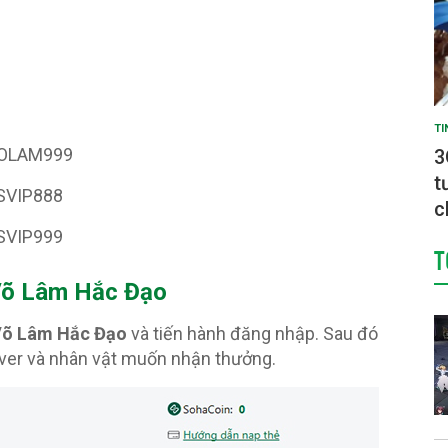
TI
OLAM999
3
t
SVIP888
c
SVIP999
T
Võ Lâm Hắc Đạo
õ Lâm Hắc Đạo
và tiến hành đăng nhập. Sau đó
rver và nhân vật muốn nhận thưởng.