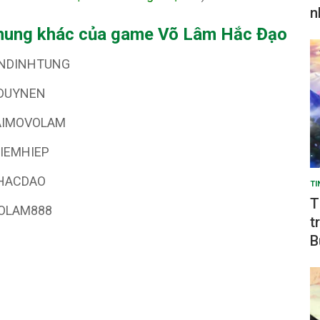
n
hung khác của game Võ Lâm Hắc Đạo
NDINHTUNG
DUYNEN
AIMOVOLAM
IEMHIEP
HACDAO
TI
T
OLAM888
t
B