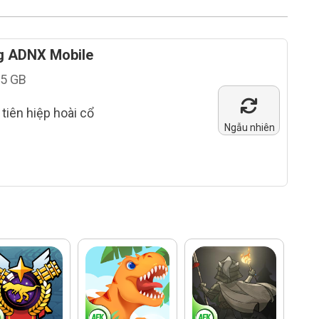
g ADNX Mobile
.5 GB
tiên hiệp hoài cổ
Ngẫu nhiên