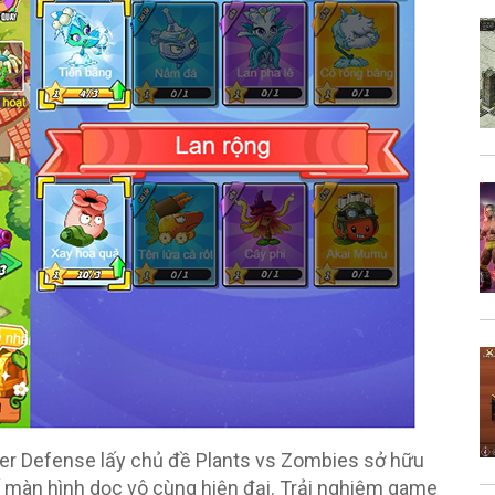
er Defense lấy chủ đề Plants vs Zombies sở hữu
kế màn hình dọc vô cùng hiện đại. Trải nghiệm game