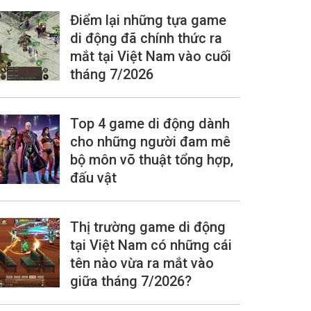
Điểm lại những tựa game
di động đã chính thức ra
mắt tại Việt Nam vào cuối
tháng 7/2026
Top 4 game di động dành
cho những người đam mê
bộ môn võ thuật tổng hợp,
đấu vật
Thị trường game di động
tại Việt Nam có những cái
tên nào vừa ra mắt vào
giữa tháng 7/2026?