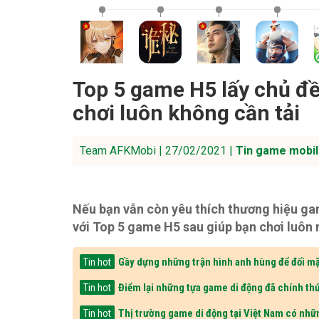
Top 5 game H5 lấy chủ đề
chơi luôn không cần tải
Team AFKMobi | 27/02/2021 |
Tin game mobil
Nếu bạn vẫn còn yêu thích thương hiệu g
với Top 5 game H5 sau giúp bạn chơi luôn 
Gầy dựng những trận hình anh hùng để đối mặ
Tin hot
Điểm lại những tựa game di động đã chính thứ
Tin hot
Thị trường game di động tại Việt Nam có nhữ
Tin hot