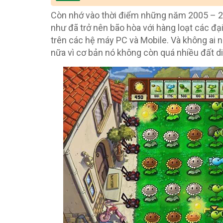
Còn nhớ vào thời điểm những năm 2005 – 2
như đã trở nên bão hòa với hàng loạt các đại 
trên các hệ máy PC và Mobile. Và không ai 
nữa vì cơ bản nó không còn quá nhiều đất d