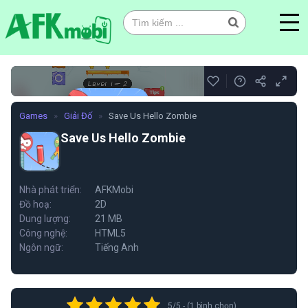
0
Games
»
Giải Đố
»
Save Us Hello Zombie
Save Us Hello Zombie
Save Us Hello Zombie
Nhà phát triển:
AFKMobi
Đồ hoạ:
2D
Chơi ngay
Dung lượng:
21 MB
Công nghệ:
HTML5
Ngôn ngữ:
Tiếng Anh
5/5 - (1 bình chọn)