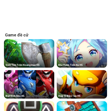
Game đề cử
Sinh Tồn Trên Hoang Đảo H5
Khu Vườn Tiên Nữ H5
Biệt Kích Nhỏ H5
Hiệp Sĩ Bão Táp H5