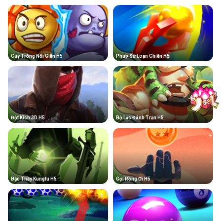
Cây Trồng Nổi Giận H5
Pháp Sư Loạn Chiến H5
Đột Kích 3D H5
Bộ Lạc Đánh Trận H5
Bậc Thầy Kungfu H5
Gọi Rồng Ơi H5