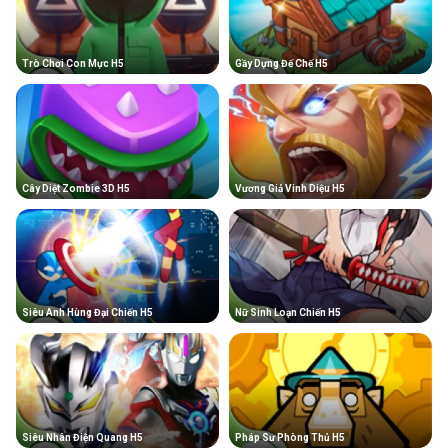
Trò Chơi Con Mực H5
Gầy Dựng Đế Chế H5
Cây Diệt Zombie 3D H5
Vương Giả Vinh Diệu H5
Siêu Anh Hùng Đại Chiến H5
Nữ Sinh Loạn Chiến H5
Siêu Nhân Điện Quang H5
Pháp Sư Phòng Thủ H5