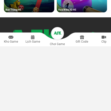
Bắn Trứng H5
Vua Bida 3D H5
Kho Game
Lịch Game
Gift Code
Clip
Chơi Game
Game H5 còn được giới game thủ biết đến là thể loại game đa
nền tảng, hỗ trợ người dùng di động lẫn máy tính kết nối trải
nghiệm nhanh chóng, chơi ngay không cần tải vô cùng tiện lợi.
info@afkmobi.com
Bảo mật
Điều khoản
Quảng Cáo