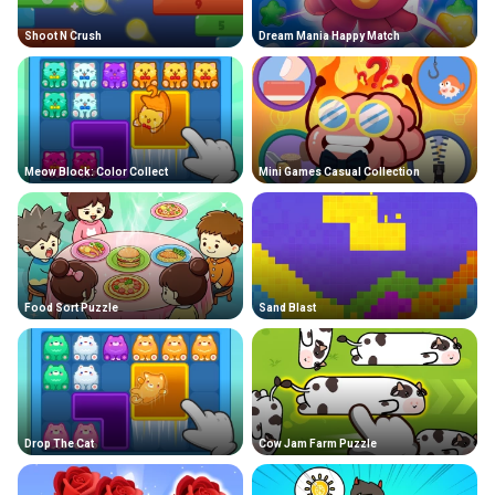
Shoot N Crush
Dream Mania Happy Match
Meow Block: Color Collect
Mini Games Casual Collection
Food Sort Puzzle
Sand Blast
Drop The Cat
Cow Jam Farm Puzzle