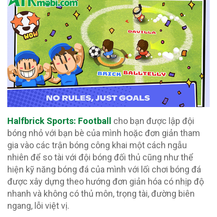
Halfbrick Sports: Football
cho bạn được lập đội
bóng nhỏ với bạn bè của mình hoặc đơn giản tham
gia vào các trận bóng công khai một cách ngẫu
nhiên để so tài với đội bóng đối thủ cũng như thể
hiện kỹ năng bóng đá của mình với lối chơi bóng đá
được xây dựng theo hướng đơn giản hóa có nhịp độ
nhanh và không có thủ môn, trọng tài, đường biên
ngang, lỗi việt vị.