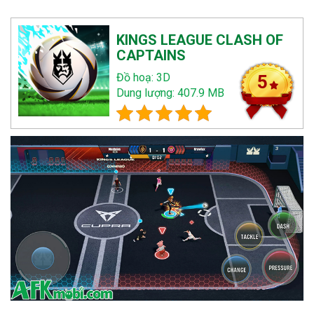
KINGS LEAGUE CLASH OF
CAPTAINS
Đồ hoạ: 3D
5
Dung lượng: 407.9 MB