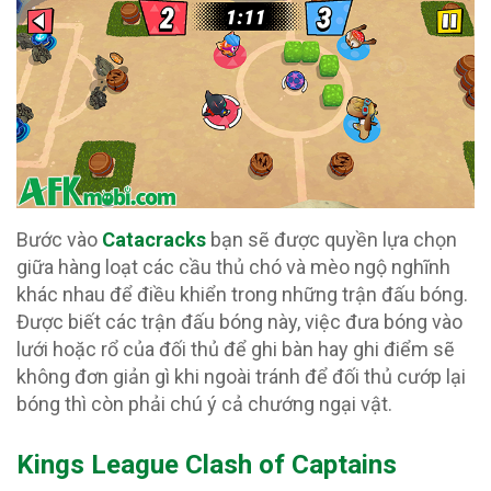
Bước vào
Catacracks
bạn sẽ được quyền lựa chọn
giữa hàng loạt các cầu thủ chó và mèo ngộ nghĩnh
khác nhau để điều khiển trong những trận đấu bóng.
Được biết các trận đấu bóng này, việc đưa bóng vào
lưới hoặc rổ của đối thủ để ghi bàn hay ghi điểm sẽ
không đơn giản gì khi ngoài tránh để đối thủ cướp lại
bóng thì còn phải chú ý cả chướng ngại vật.
Kings League Clash of Captains