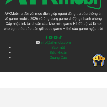
AFKMobi ra đời với mục đích giúp người dùng tra cứu thông tin
về game mobile 2026 và ứng dụng game di động nhanh chóng.
Cập nhật link tải chuẩn xác, kho mini game H5 đồ sộ và là nơi
cho bạn thỏa sức săn giftcode game – thẻ cào game ngập trời.
info@afkmobi.com
Bảo mật
Điều khoản
Quảng Cáo