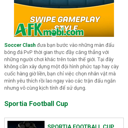
Soccer Clash
đưa bạn bước vào những màn đấu
bóng đá PvP thời gian thực đầy căng thẳng với
những người chơi khác trên toàn thế giới. Tại đây
không cần xây dựng một đội hình phức tạp hay cày
cuốc hàng giờ liền, bạn chỉ việc chọn nhân vật mà
mình yêu thích rồi lao ngay vào các trận đấu ngắn
nhưng vô cùng kịch tính để sử dụng.
Sportia Football Cup
SPORTIA FOOTBALL CUP