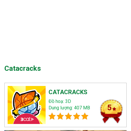
Catacracks
CATACRACKS
Đồ hoạ: 3D
5
Dung lượng: 407 MB