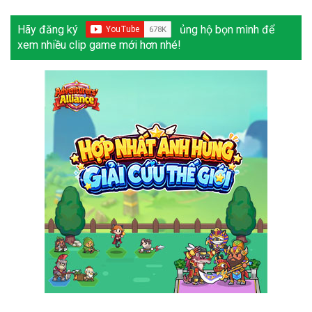
Hãy đăng ký
ủng hộ bọn mình để
xem nhiều clip game mới hơn nhé!