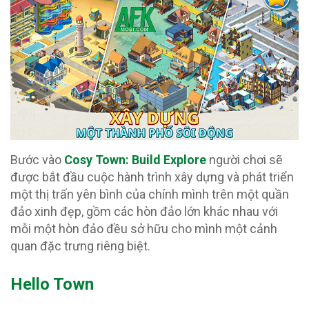
Bước vào
Cosy Town: Build Explore
người chơi sẽ
được bắt đầu cuộc hành trình xây dựng và phát triển
một thị trấn yên bình của chính mình trên một quần
đảo xinh đẹp, gồm các hòn đảo lớn khác nhau với
mỗi một hòn đảo đều sở hữu cho mình một cảnh
quan đặc trưng riêng biệt.
Hello Town