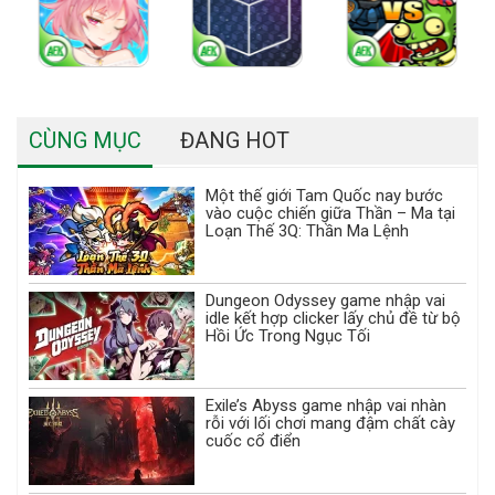
CÙNG MỤC
ĐANG HOT
Một thế giới Tam Quốc nay bước
vào cuộc chiến giữa Thần – Ma tại
Loạn Thế 3Q: Thần Ma Lệnh
Dungeon Odyssey game nhập vai
idle kết hợp clicker lấy chủ đề từ bộ
Hồi Ức Trong Ngục Tối
Exile’s Abyss game nhập vai nhàn
rỗi với lối chơi mang đậm chất cày
cuốc cổ điển