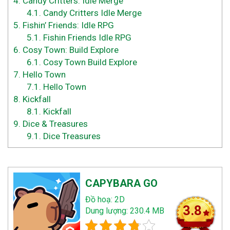
4.
Candy Critters: Idle Merge
4.1.
Candy Critters Idle Merge
5.
Fishin’ Friends: Idle RPG
5.1.
Fishin Friends Idle RPG
6.
Cosy Town: Build Explore
6.1.
Cosy Town Build Explore
7.
Hello Town
7.1.
Hello Town
8.
Kickfall
8.1.
Kickfall
9.
Dice & Treasures
9.1.
Dice Treasures
CAPYBARA GO
Đồ hoạ: 2D
3.8
Dung lượng: 230.4 MB