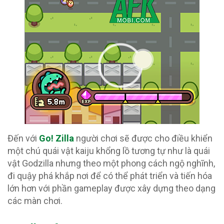
Đến với
Go! Zilla
người chơi sẽ được cho điều khiển
một chú quái vật kaiju khổng lồ tương tự như là quái
vật Godzilla nhưng theo một phong cách ngộ nghĩnh,
đi quậy phá khắp nơi để có thể phát triển và tiến hóa
lớn hơn với phần gameplay được xây dựng theo dạng
các màn chơi.