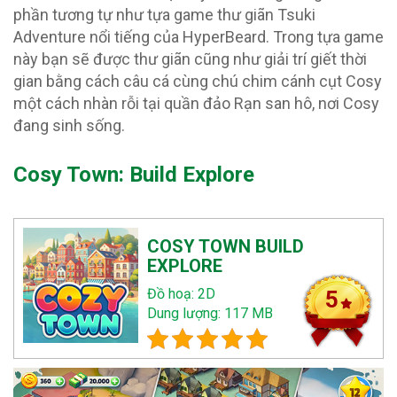
phần tương tự như tựa game thư giãn Tsuki
Adventure nổi tiếng của HyperBeard. Trong tựa game
này bạn sẽ được thư giãn cũng như giải trí giết thời
gian bằng cách câu cá cùng chú chim cánh cụt Cosy
một cách nhàn rỗi tại quần đảo Rạn san hô, nơi Cosy
đang sinh sống.
Cosy Town: Build Explore
COSY TOWN BUILD
EXPLORE
Đồ hoạ: 2D
5
Dung lượng: 117 MB