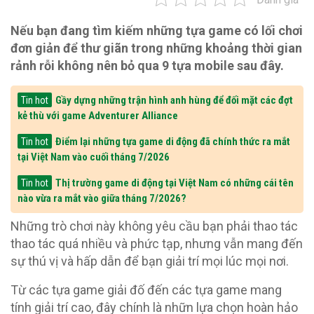
Nếu bạn đang tìm kiếm những tựa game có lối chơi
đơn giản để thư giãn trong những khoảng thời gian
rảnh rỗi không nên bỏ qua 9 tựa mobile sau đây.
Gầy dựng những trận hình anh hùng để đối mặt các đợt
Tin hot
kẻ thù với game Adventurer Alliance
Điểm lại những tựa game di động đã chính thức ra mắt
Tin hot
tại Việt Nam vào cuối tháng 7/2026
Thị trường game di động tại Việt Nam có những cái tên
Tin hot
nào vừa ra mắt vào giữa tháng 7/2026?
Những trò chơi này không yêu cầu bạn phải thao tác
thao tác quá nhiều và phức tạp, nhưng vẫn mang đến
sự thú vị và hấp dẫn để bạn giải trí mọi lúc mọi nơi.
Từ các tựa game giải đố đến các tựa game mang
tính giải trí cao, đây chính là nhữn lựa chọn hoàn hảo