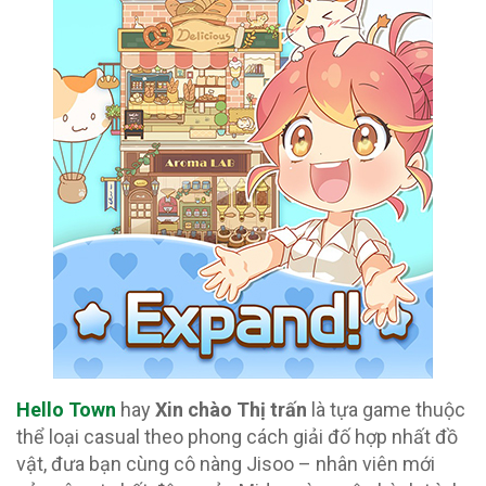
Hello Town
hay
Xin chào Thị trấn
là tựa game thuộc
thể loại casual theo phong cách giải đố hợp nhất đồ
vật, đưa bạn cùng cô nàng Jisoo – nhân viên mới