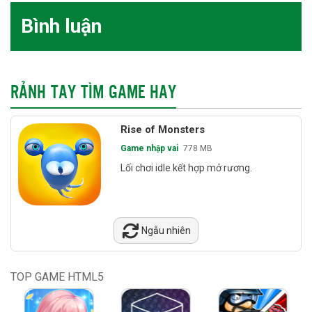
Bình luận
RẢNH TAY TÌM GAME HAY
Rise of Monsters
Game nhập vai
778 MB
Lối chơi idle kết hợp mở rương.
Ngẫu nhiên
TOP GAME HTML5