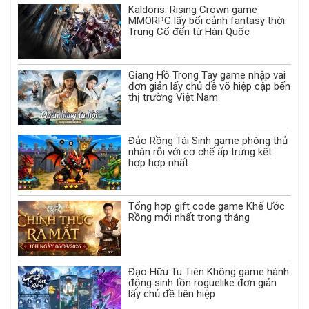
Kaldoris: Rising Crown game
MMORPG lấy bối cảnh fantasy thời
Trung Cổ đến từ Hàn Quốc
Giang Hồ Trong Tay game nhập vai
đơn giản lấy chủ đề võ hiệp cập bến
thị trường Việt Nam
Đảo Rồng Tái Sinh game phòng thủ
nhàn rỗi với cơ chế ấp trứng kết
hợp hợp nhất
Tổng hợp gift code game Khế Ước
Rồng mới nhất trong tháng
Đạo Hữu Tu Tiên Không game hành
động sinh tồn roguelike đơn giản
lấy chủ đề tiên hiệp