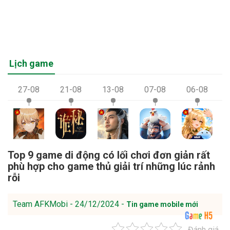
Lịch game
27-08
21-08
13-08
07-08
06-08
Top 9 game di động có lối chơi đơn giản rất
phù hợp cho game thủ giải trí những lúc rảnh
rỗi
Team AFKMobi - 24/12/2024 -
Tin game mobile mới
Đánh giá