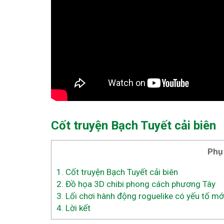
Cốt truyện Bạch Tuyết cải biên
Phụ
1.
Cốt truyện Bạch Tuyết cải biên
2.
Đồ họa 3D chibi phong cách phương Tây
3.
Lối chơi hành động roguelike có yếu tố mới
4.
Lời kết