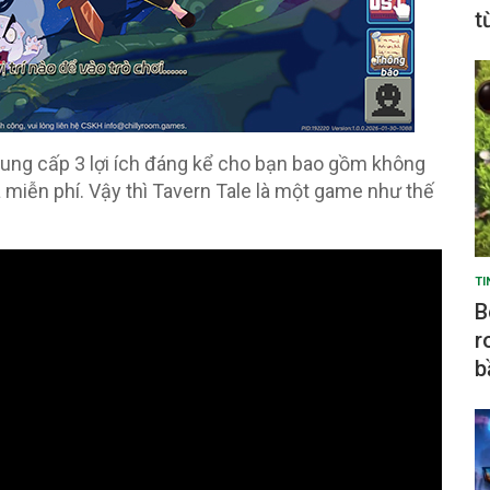
t
cung cấp 3 lợi ích đáng kể cho bạn bao gồm không
 miễn phí. Vậy thì Tavern Tale là một game như thế
TI
B
r
b