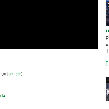
TI
P
c
T
T
 lục
[
Thu gọn
]
 lạ