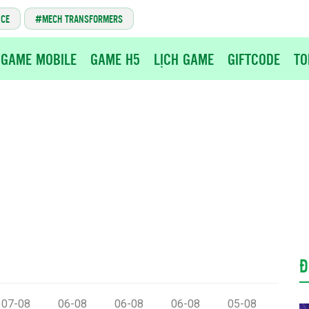
NCE
MECH TRANSFORMERS
GAME MOBILE
GAME H5
LỊCH GAME
GIFTCODE
TO
Đ
07-08
06-08
06-08
06-08
05-08