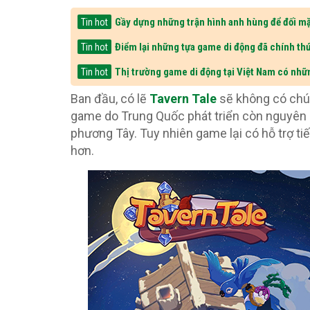
Gầy dựng những trận hình anh hùng để đối mặ
Tin hot
Điểm lại những tựa game di động đã chính thứ
Tin hot
Thị trường game di động tại Việt Nam có nhữ
Tin hot
Ban đầu, có lẽ
Tavern Tale
sẽ không có chút
game do Trung Quốc phát triển còn nguyên c
phương Tây. Tuy nhiên game lại có hỗ trợ ti
hơn.