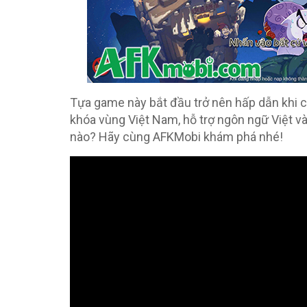
Tựa game này bắt đầu trở nên hấp dẫn khi 
khóa vùng Việt Nam, hỗ trợ ngôn ngữ Việt và
nào? Hãy cùng AFKMobi khám phá nhé!