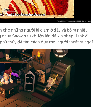
h cho những người bị giam ở đây và bỏ ra nhiều
 chúa Snow sau khi lớn lên đã xin phép Hank đi
mụ phù thủy để tìm cách đưa mọi người thoát ra ngoài.