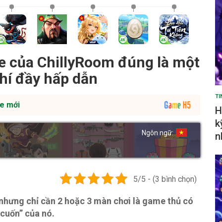
e của ChillyRoom đúng là một
phí đầy hấp dẫn
TI
e mới
H
k
Ngôn ngữ:
n
5/5 - (3 bình chọn)
 nhưng chỉ cần 2 hoặc 3 màn chơi là game thủ có
 cuốn” của nó.