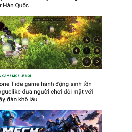
ừ Hàn Quốc
N GAME MOBILE MỚI
one Tide game hành động sinh tồn
oguelike đưa người chơi đối mặt với
ầy đàn khô lâu