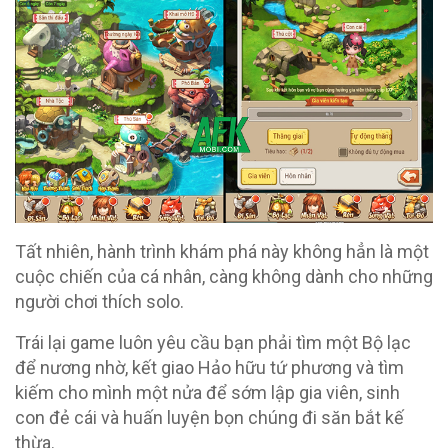
Tất nhiên, hành trình khám phá này không hẳn là một
cuộc chiến của cá nhân, càng không dành cho những
người chơi thích solo.
Trái lại game luôn yêu cầu bạn phải tìm một Bộ lạc
để nương nhờ, kết giao Hảo hữu tứ phương và tìm
kiếm cho mình một nửa để sớm lập gia viên, sinh
con đẻ cái và huấn luyện bọn chúng đi săn bắt kế
thừa.