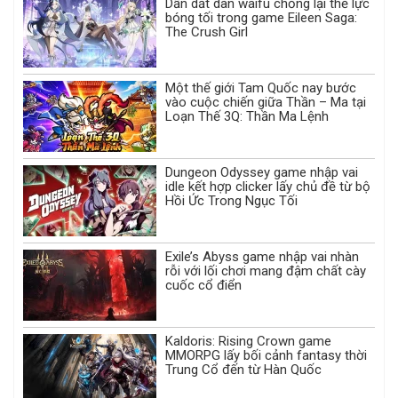
Dẫn dắt dàn waifu chống lại thế lực
bóng tối trong game Eileen Saga:
The Crush Girl
Một thế giới Tam Quốc nay bước
vào cuộc chiến giữa Thần – Ma tại
Loạn Thế 3Q: Thần Ma Lệnh
Dungeon Odyssey game nhập vai
idle kết hợp clicker lấy chủ đề từ bộ
Hồi Ức Trong Ngục Tối
Exile’s Abyss game nhập vai nhàn
rỗi với lối chơi mang đậm chất cày
cuốc cổ điển
Kaldoris: Rising Crown game
MMORPG lấy bối cảnh fantasy thời
Trung Cổ đến từ Hàn Quốc