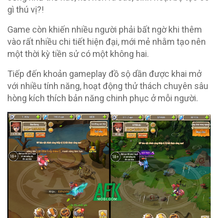
gì thú vị?!
Game còn khiến nhiều người phải bất ngờ khi thêm
vào rất nhiều chi tiết hiện đại, mới mẻ nhằm tạo nên
một thời kỳ tiền sử có một không hai.
Tiếp đến khoản gameplay đồ sộ dần được khai mở
với nhiều tính năng, hoạt động thử thách chuyên sâu
hòng kích thích bản năng chinh phục ở mỗi người.