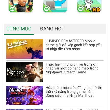
CÙNG MỤC
ĐANG HOT
LUMINES REMASTERED Mobile
game giải đố xếp gạch kết hợp yếu
tố nhịp điệu âm nhạc
Thực hiện những phi vụ trộm khi
nhập vai một cô nàng mèo trong
Nightpaws: Stealth Game
Hóa thân ninja siêu đẳng tha hồ thi
triển kỹ năng trong game hành
động siêu nhẹ Ninja Ma Thuật