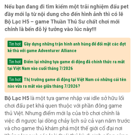
Nếu bạn đang đi tìm kiếm một trải nghiệm đấu pet
đầy mới lạ từ nội dung cho đến hình ảnh thì có lẽ
Bộ Lạc H5 – game Thuần Thú Sư chất chơi mới
chính là bến đỗ lý tưởng vào lúc này!!!
Gầy dựng những trận hình anh hùng để đối mặt các đợt
Tin hot
kẻ thù với game Adventurer Alliance
Điểm lại những tựa game di động đã chính thức ra mắt
Tin hot
tại Việt Nam vào cuối tháng 7/2026
Thị trường game di động tại Việt Nam có những cái tên
Tin hot
nào vừa ra mắt vào giữa tháng 7/2026?
Bộ Lạc H5
là một tựa game nhập vai idle sở hữu lối
chơi đấu pet khá quen thuộc với phần đông game
thủ Việt. Nhưng điểm mới lạ của trò chơi chính là
việc đi ngược lại dòng chảy lịch sử cả vạn năm trước
và cho game thủ khám phá một thế giới cổ đại nơi