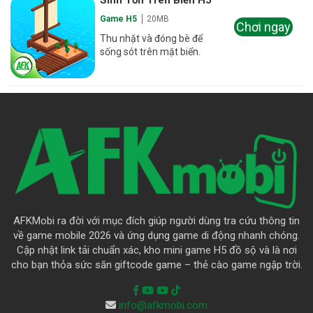
Game H5
20MB
Chơi ngay
Thu nhặt và đóng bè để
sống sót trên mặt biển.
AFKMobi ra đời với mục đích giúp người dùng tra cứu thông tin
về game mobile 2026 và ứng dụng game di động nhanh chóng.
Cập nhật link tải chuẩn xác, kho mini game H5 đồ sộ và là nơi
cho bạn thỏa sức săn giftcode game – thẻ cào game ngập trời.
info@afkmobi.com