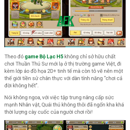
Theo đó
game Bộ Lạc H5
không chỉ sở hữu chất
chơi Thuần Thú Sư mới lạ ở thị trường game Việt, đi
kèm lớp áo đồ họa 2D+ tinh tế mà còn tô vẽ nên một
thế giới tiền sử chân thực với dàn tính năng “chơi cả
đời không hết”.
Nói không ngoa, với việc tập trung nâng cấp sức
mạnh Nhân vật, Quái thú không thôi đã ngốn kha khá
thời lượng cày cuốc của người chơi rồi!