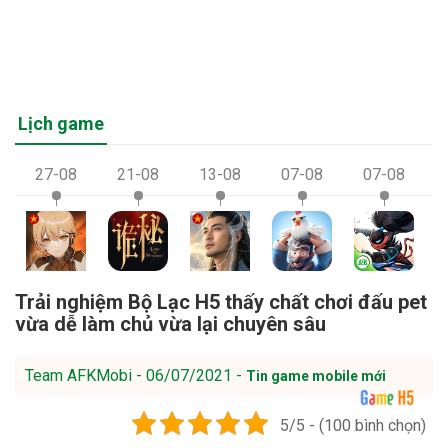
Lịch game
27-08
21-08
13-08
07-08
07-08
Trải nghiệm Bộ Lạc H5 thấy chất chơi đấu pet
vừa dễ làm chủ vừa lại chuyên sâu
Team AFKMobi - 06/07/2021 -
Tin game mobile mới
5/5 - (100 bình chọn)