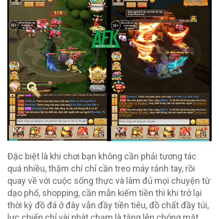
Đặc biệt là khi chơi bạn không cần phải tương tác
quá nhiều, thậm chí chỉ cần treo máy rảnh tay, rồi
quay về với cuộc sống thực và làm đủ mọi chuyện từ
dạo phố, shopping, cần mẫn kiếm tiền thì khi trở lại
thời kỳ đồ đá ở đây vẫn đầy tiền tiêu, đồ chất đầy túi,
lực chiến chỉ vài phát chạm là tăng lên chóng mặt.