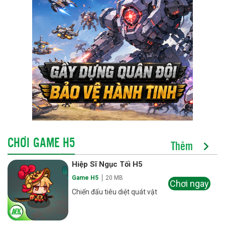
CHƠI GAME H5
Thêm
Hiệp Sĩ Ngục Tối H5
Game H5
20 MB
Chơi ngay
Chiến đấu tiêu diệt quát vật