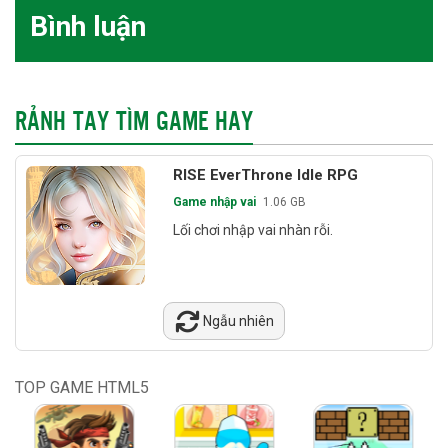
Bình luận
RẢNH TAY TÌM GAME HAY
RISE EverThrone Idle RPG
Game nhập vai
1.06 GB
Lối chơi nhập vai nhàn rỗi.
Ngẫu nhiên
TOP GAME HTML5