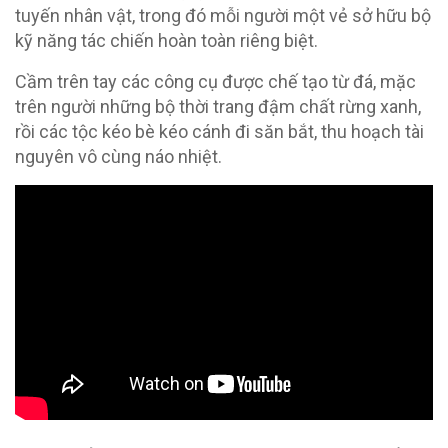
tuyến nhân vật, trong đó mỗi người một vẻ sở hữu bộ
kỹ năng tác chiến hoàn toàn riêng biệt.
Cầm trên tay các công cụ được chế tạo từ đá, mặc
trên người những bộ thời trang đậm chất rừng xanh,
rồi các tộc kéo bè kéo cánh đi săn bắt, thu hoạch tài
nguyên vô cùng náo nhiệt.