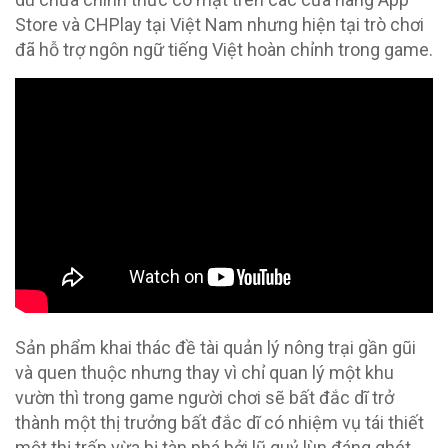
Store và CHPlay tại Việt Nam nhưng hiện tại trò chơi
đã hỗ trợ ngôn ngữ tiếng Việt hoàn chỉnh trong game.
Sản phẩm khai thác đề tài quản lý nông trại gần gũi
và quen thuộc nhưng thay vì chỉ quan lý một khu
vườn thì trong game người chơi sẽ bất đắc dĩ trở
thành một thị trưởng bất đắc dĩ có nhiệm vụ tái thiết
một thị trấn vừa bị tàn phá bởi lũ quỷ lùn đáng ghét.