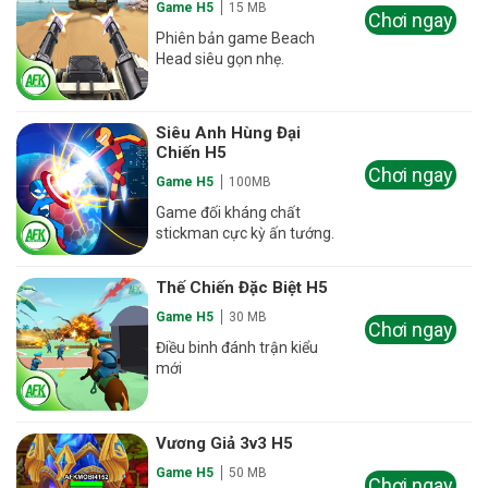
Game H5
15 MB
Chơi ngay
Phiên bản game Beach
Head siêu gọn nhẹ.
Siêu Anh Hùng Đại
Chiến H5
Chơi ngay
Game H5
100MB
Game đối kháng chất
stickman cực kỳ ấn tướng.
Thế Chiến Đặc Biệt H5
Game H5
30 MB
Chơi ngay
Điều binh đánh trận kiểu
mới
Vương Giả 3v3 H5
Game H5
50 MB
Chơi ngay