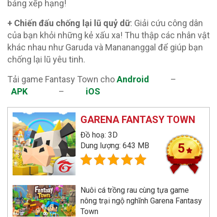
bảng xếp hạng!
+ Chiến đấu chống lại lũ quỷ dữ
: Giải cứu công dân
của bạn khỏi những kẻ xấu xa! Thu thập các nhân vật
khác nhau như Garuda và Manananggal để giúp bạn
chống lại lũ yêu tinh.
Tải game Fantasy Town cho
Android
–
APK
–
iOS
GARENA FANTASY TOWN
Đồ hoạ: 3D
Dung lượng: 643 MB
5
Nuôi cá trồng rau cùng tựa game
nông trại ngộ nghĩnh Garena Fantasy
Town