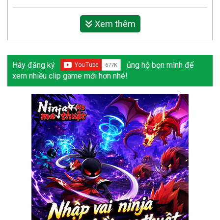
Xem thêm
Hãy đăng ký
ủng hộ bọn mình để
xem nhiều clip game mới hơn nhé!