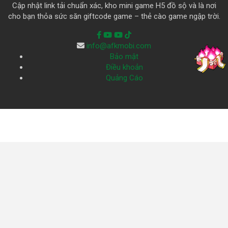
Cập nhật link tải chuẩn xác, kho mini game H5 đồ sộ và là nơi
cho bạn thỏa sức săn giftcode game – thẻ cào game ngập trời.
info@afkmobi.com
Bảo mật
Điều khoản
Quảng Cáo