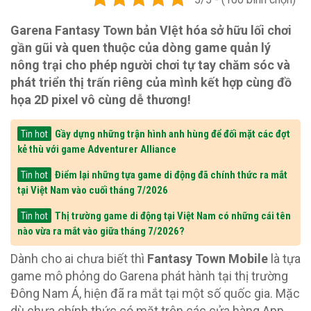
Garena Fantasy Town bản VIệt hóa sở hữu lối chơi
gần gũi và quen thuộc của dòng game quản lý
nông trại cho phép người chơi tự tay chăm sóc và
phát triển thị trấn riêng của mình kết hợp cùng đồ
họa 2D pixel vô cùng dễ thương!
Gầy dựng những trận hình anh hùng để đối mặt các đợt
Tin hot
kẻ thù với game Adventurer Alliance
Điểm lại những tựa game di động đã chính thức ra mắt
Tin hot
tại Việt Nam vào cuối tháng 7/2026
Thị trường game di động tại Việt Nam có những cái tên
Tin hot
nào vừa ra mắt vào giữa tháng 7/2026?
Dành cho ai chưa biết thì
Fantasy Town Mobile
là tựa
game mô phỏng do Garena phát hành tại thị trường
Đông Nam Á, hiện đã ra mắt tại một số quốc gia. Mặc
dù chưa chính thức có mặt trên các cửa hàng App