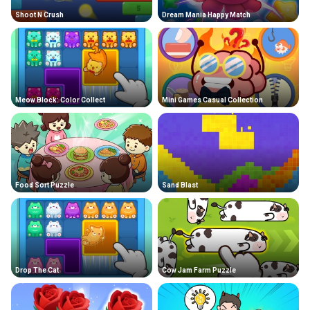
Shoot N Crush
Dream Mania Happy Match
Meow Block: Color Collect
Mini Games Casual Collection
Food Sort Puzzle
Sand Blast
Drop The Cat
Cow Jam Farm Puzzle