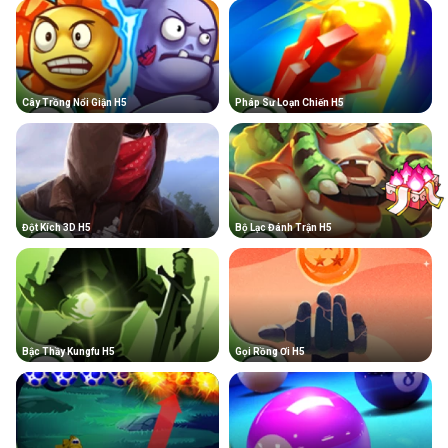
Cây Trồng Nổi Giận H5
Pháp Sư Loạn Chiến H5
Đột Kích 3D H5
Bộ Lạc Đánh Trận H5
Bậc Thầy Kungfu H5
Gọi Rồng Ơi H5