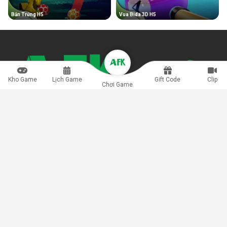
Bắn Trứng H5
Vua Bida 3D H5
Kho Game
Lịch Game
Gift Code
Clip
Chơi Game
Game H5 còn được giới game thủ biết đến là thể loại game đa
nền tảng, hỗ trợ người dùng di động lẫn máy tính kết nối trải
nghiệm nhanh chóng, chơi ngay không cần tải vô cùng tiện lợi.
info@afkmobi.com
Bảo mật
Điều khoản
Quảng Cáo