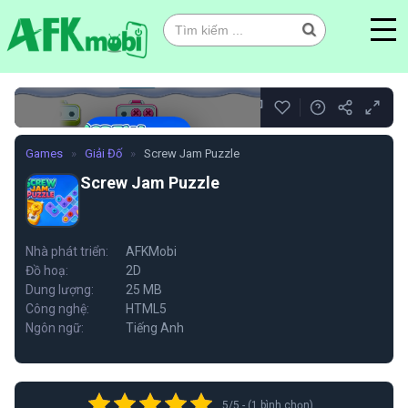
0
Games
»
Giải Đố
»
Screw Jam Puzzle
Screw Jam Puzzle
Screw Jam Puzzle
Nhà phát triển:
AFKMobi
Đồ hoạ:
2D
Chơi ngay
Dung lượng:
25 MB
Công nghệ:
HTML5
Ngôn ngữ:
Tiếng Anh
5/5 - (1 bình chọn)