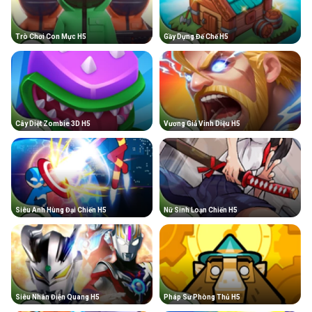
Trò Chơi Con Mực H5
Gầy Dựng Đế Chế H5
Cây Diệt Zombie 3D H5
Vương Giả Vinh Diệu H5
Siêu Anh Hùng Đại Chiến H5
Nữ Sinh Loạn Chiến H5
Siêu Nhân Điện Quang H5
Pháp Sư Phòng Thủ H5