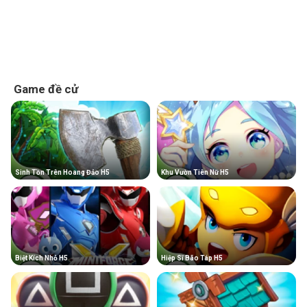
Game đề cử
Sinh Tồn Trên Hoang Đảo H5
Khu Vườn Tiên Nữ H5
Biệt Kích Nhỏ H5
Hiệp Sĩ Bão Táp H5