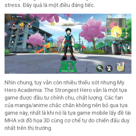
stress. Đây quả là một điều đáng tiếc.
Nhìn chung, tuy vẫn còn nhiều thiếu sót nhưng My
Hero Academia: The Strongest Hero vẫn là một tựa
game được đầu tư chỉnh chu, chất lượng. Các fan
của manga/anime chắc chắn không nên bỏ qua tựa
game này, nhất là khi nó là tựa game mobile lấy đề tài
MHA với đồ họa 3D cùng cơ chế tự do chiến đấu duy
nhất trên thị trường.