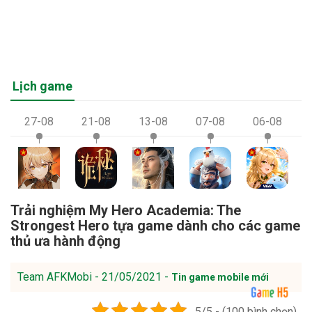
Lịch game
27-08
21-08
13-08
07-08
06-08
Trải nghiệm My Hero Academia: The
Strongest Hero tựa game dành cho các game
thủ ưa hành động
Team AFKMobi - 21/05/2021 -
Tin game mobile mới
5/5 - (100 bình chọn)