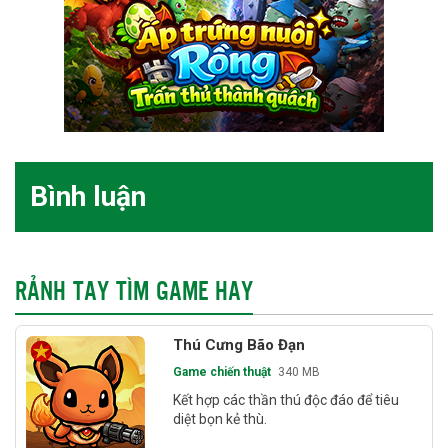
Bình luận
RẢNH TAY TÌM GAME HAY
Thú Cưng Bão Đạn
Game chiến thuật
340 MB
Kết hợp các thần thú độc đáo để tiêu
diệt bọn kẻ thù.