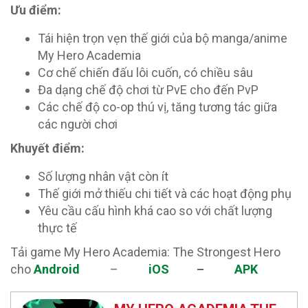
Ưu điểm:
Tái hiện trọn vẹn thế giới của bộ manga/anime
My Hero Academia
Cơ chế chiến đấu lôi cuốn, có chiều sâu
Đa dạng chế độ chơi từ PvE cho đến PvP
Các chế độ co-op thú vị, tăng tương tác giữa
các người chơi
Khuyết điểm:
Số lượng nhân vật còn ít
Thế giới mở thiếu chi tiết và các hoạt động phụ
Yêu cầu cấu hình khá cao so với chất lượng
thực tế
Tải game My Hero Academia: The Strongest Hero
cho
Android
–
iOS
–
APK