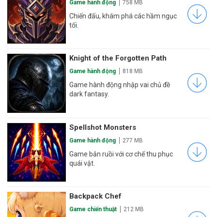
Game hành động
758 MB
Chiến đấu, khám phá các hầm ngục
tối.
Knight of the Forgotten Path
Game hành động
818 MB
Game hành động nhập vai chủ đề
dark fantasy.
Spellshot Monsters
Game hành động
277 MB
Game bắn ruồi với cơ chế thu phục
quái vật.
Backpack Chef
Game chiến thuật
212 MB