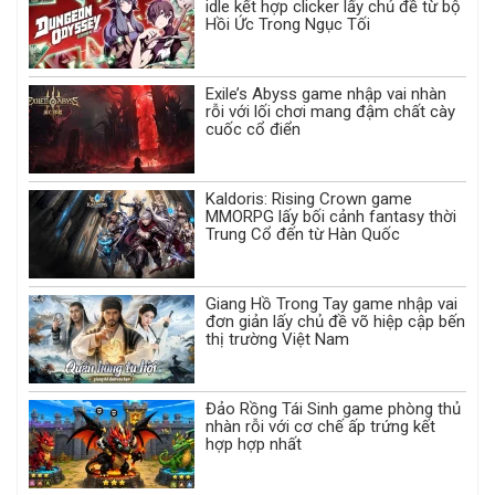
idle kết hợp clicker lấy chủ đề từ bộ
Hồi Ức Trong Ngục Tối
Exile’s Abyss game nhập vai nhàn
rỗi với lối chơi mang đậm chất cày
cuốc cổ điển
Kaldoris: Rising Crown game
MMORPG lấy bối cảnh fantasy thời
Trung Cổ đến từ Hàn Quốc
Giang Hồ Trong Tay game nhập vai
đơn giản lấy chủ đề võ hiệp cập bến
thị trường Việt Nam
Đảo Rồng Tái Sinh game phòng thủ
nhàn rỗi với cơ chế ấp trứng kết
hợp hợp nhất