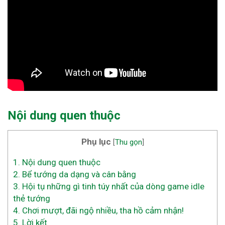
Nội dung quen thuộc
Phụ lục
[
Thu gọn
]
1.
Nội dung quen thuộc
2.
Bể tướng da dạng và cân bằng
3.
Hội tụ những gì tinh túy nhất của dòng game idle
thẻ tướng
4.
Chơi mượt, đãi ngộ nhiều, tha hồ cảm nhận!
5.
Lời kết