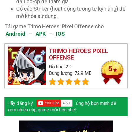
đấu co-op để tham gia.
Có các Striker (hoạt động tương tự kỹ năng) để
mở khóa sử dụng.
Tải game Trimo Heroes: Pixel Offense cho
Android
–
APK
–
IOS
TRIMO HEROES PIXEL
OFFENSE
Đồ hoạ: 2D
5
Dung lượng: 72.9 MB
Hãy đăng ký
ủng hộ bọn mình để
xem nhiều clip game mới hơn nhé!