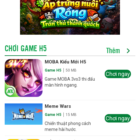
CHƠI GAME H5
Thêm
MOBA Kiểu Mới H5
Game H5
50 MB
Chơi ngay
Game MOBA 3vs3 thi đấu
màn hình ngang.
Meme Wars
Game H5
15 MB
Chơi ngay
Chiến thuật phong cách
meme hài hước.