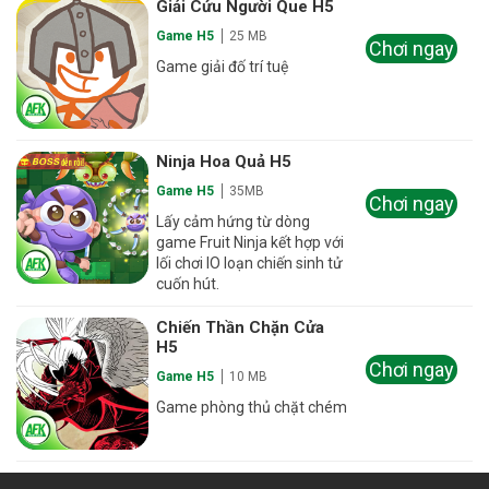
Giải Cứu Người Que H5
Game H5
25 MB
Chơi ngay
Game giải đố trí tuệ
Ninja Hoa Quả H5
Game H5
35MB
Chơi ngay
Lấy cảm hứng từ dòng
game Fruit Ninja kết hợp với
lối chơi IO loạn chiến sinh tử
cuốn hút.
Chiến Thần Chặn Cửa
H5
Chơi ngay
Game H5
10 MB
Game phòng thủ chặt chém