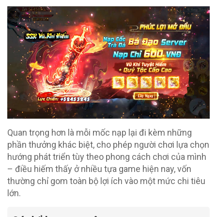
Quan trọng hơn là mỗi mốc nạp lại đi kèm những
phần thưởng khác biệt, cho phép người chơi lựa chọn
hướng phát triển tùy theo phong cách chơi của mình
– điều hiếm thấy ở nhiều tựa game hiện nay, vốn
thường chỉ gom toàn bộ lợi ích vào một mức chi tiêu
lớn.