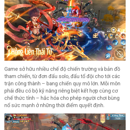
Game sở hữu nhiều chế độ chiến trường và bản đồ
tham chiến, từ đơn đấu solo, đấu tổ đội cho tới các
trận công thành – bang chiến quy mô lớn. Mỗi môn
phái đều có bộ kỹ năng riêng biệt kết hợp cùng cơ
chế thức tỉnh – hắc hóa cho phép người chơi bùng
nổ sức mạnh ở những thời điểm quyết định.