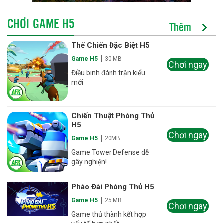
CHƠI GAME H5
Thêm
Thế Chiến Đặc Biệt H5
Game H5
30 MB
Chơi ngay
Điều binh đánh trận kiểu
mới
Chiến Thuật Phòng Thủ
H5
Chơi ngay
Game H5
20MB
Game Tower Defense dễ
gây nghiện!
Pháo Đài Phòng Thủ H5
Game H5
25 MB
Chơi ngay
Game thủ thành kết hợp