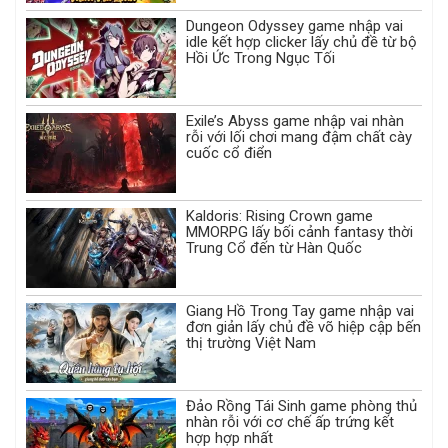
Dungeon Odyssey game nhập vai
idle kết hợp clicker lấy chủ đề từ bộ
Hồi Ức Trong Ngục Tối
Exile’s Abyss game nhập vai nhàn
rỗi với lối chơi mang đậm chất cày
cuốc cổ điển
Kaldoris: Rising Crown game
MMORPG lấy bối cảnh fantasy thời
Trung Cổ đến từ Hàn Quốc
Giang Hồ Trong Tay game nhập vai
đơn giản lấy chủ đề võ hiệp cập bến
thị trường Việt Nam
Đảo Rồng Tái Sinh game phòng thủ
nhàn rỗi với cơ chế ấp trứng kết
hợp hợp nhất