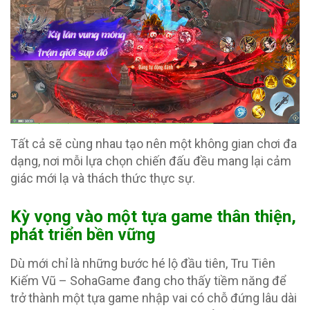
Tất cả sẽ cùng nhau tạo nên một không gian chơi đa
dạng, nơi mỗi lựa chọn chiến đấu đều mang lại cảm
giác mới lạ và thách thức thực sự.
Kỳ vọng vào một tựa game thân thiện,
phát triển bền vững
Dù mới chỉ là những bước hé lộ đầu tiên, Tru Tiên
Kiếm Vũ – SohaGame đang cho thấy tiềm năng để
trở thành một tựa game nhập vai có chỗ đứng lâu dài