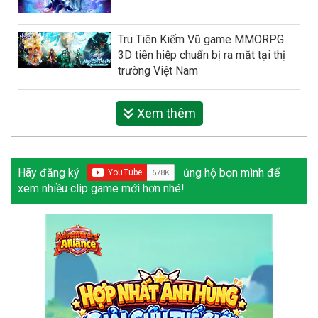
Tru Tiên Kiếm Vũ game MMORPG
3D tiên hiệp chuẩn bị ra mắt tại thị
trường Việt Nam
Xem thêm
Hãy đăng ký
ủng hộ bọn mình để
xem nhiều clip game mới hơn nhé!