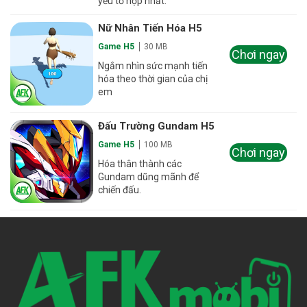
yếu tố hợp nhất.
Nữ Nhân Tiến Hóa H5
Game H5
30 MB
Chơi ngay
Ngắm nhìn sức mạnh tiến
hóa theo thời gian của chị
em
Đấu Trường Gundam H5
Game H5
100 MB
Chơi ngay
Hóa thân thành các
Gundam dũng mãnh để
chiến đấu.