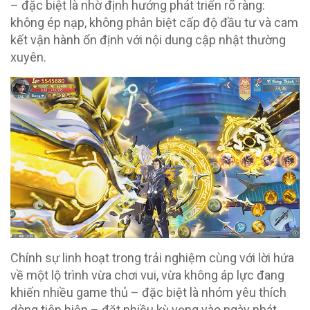
– đặc biệt là nhờ định hướng phát triển rõ ràng:
không ép nạp, không phân biệt cấp độ đầu tư và cam
kết vận hành ổn định với nội dung cập nhật thường
xuyên.
Chính sự linh hoạt trong trải nghiệm cùng với lời hứa
về một lộ trình vừa chơi vui, vừa không áp lực đang
khiến nhiều game thủ – đặc biệt là nhóm yêu thích
dòng tiên hiệp – đặt nhiều kỳ vọng vào ngày phát