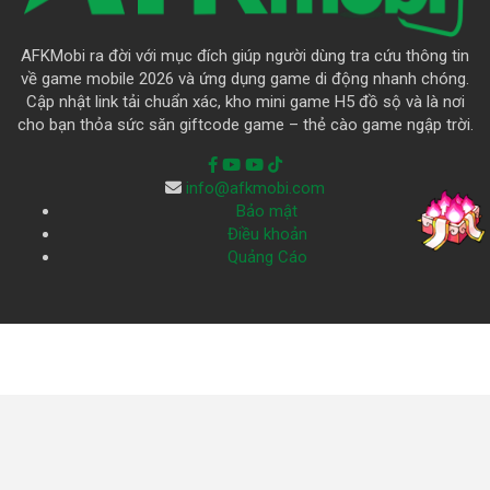
AFKMobi ra đời với mục đích giúp người dùng tra cứu thông tin
về game mobile 2026 và ứng dụng game di động nhanh chóng.
Cập nhật link tải chuẩn xác, kho mini game H5 đồ sộ và là nơi
cho bạn thỏa sức săn giftcode game – thẻ cào game ngập trời.
info@afkmobi.com
Bảo mật
Điều khoản
Quảng Cáo