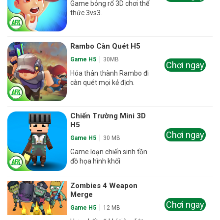
Game bóng rổ 3D chơi thể
thức 3vs3.
Rambo Càn Quét H5
Game H5
30MB
Chơi ngay
Hóa thân thành Rambo đi
càn quét mọi kẻ địch.
Chiến Trường Mini 3D
H5
Chơi ngay
Game H5
30 MB
Game loạn chiến sinh tồn
đồ họa hình khối
Zombies 4 Weapon
Merge
Chơi ngay
Game H5
12 MB