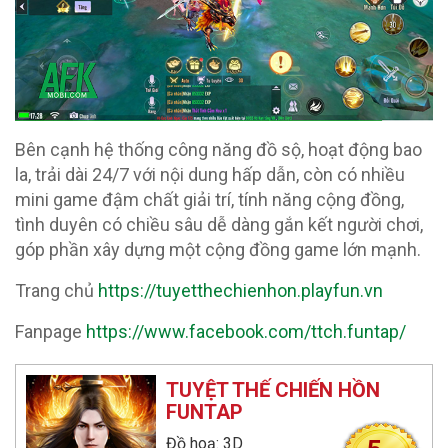
Bên cạnh hệ thống công năng đồ sộ, hoạt động bao
la, trải dài 24/7 với nội dung hấp dẫn, còn có nhiều
mini game đậm chất giải trí, tính năng cộng đồng,
tình duyên có chiều sâu dễ dàng gắn kết người chơi,
góp phần xây dựng một cộng đồng game lớn mạnh.
Trang chủ
https://tuyetthechienhon.playfun.vn
Fanpage
https://www.facebook.com/ttch.funtap/
TUYỆT THẾ CHIẾN HỒN
FUNTAP
Đồ hoạ: 3D