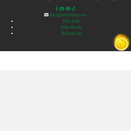
info@afkmobi.com
Bảo mật
Điều khoản
Quảng Cáo