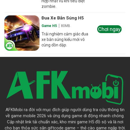
Hợp nhất vũ khí tiêu diệt
zombie.
Đua Xe Bắn Súng H5
Game H5
80MB
Chơi ngay
Trải nghiệm cảm giác đua
xe bắn súng kiểu mới vô
cùng dồn dập.
AFKMobi ra đời với mục đích giúp người dùng tra cứu thông tin
về game mobile 2026 và ứng dụng game di động nhanh chóng.
Cập nhật link tải chuẩn xác, kho mini game H5 đồ sộ và là nơi
cho bạn thỏa sức săn giftcode game – thẻ cào game ngập trời.