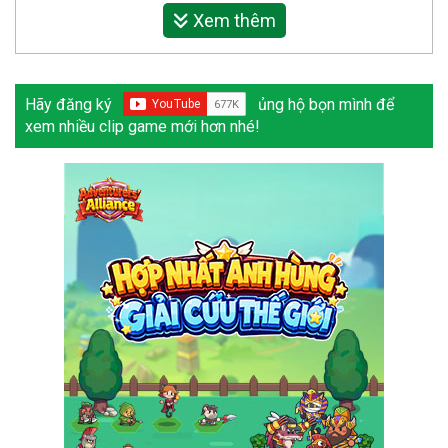
Xem thêm
Hãy đăng ký
ủng hộ bọn mình để
xem nhiều clip game mới hơn nhé!