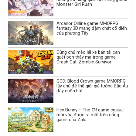
Monster Girl Rush
Arcanor Online game MMORPG
fantasy 3D mang đậm chất cổ điển
của phương Tây
Cùng chú mèo lái xe bán tải càn
quét bọn thây ma trong game
Crash Cat: Zombie Survivor
GOD: Blood Crown game MMORPG
lấy chủ đề thế giới giả tưởng Bắc Âu
đầy cuốn hút
Hey Bunny – Thỏ Ơi! game casual
mới vừa được ra mắt trên cổng
game của Zalo