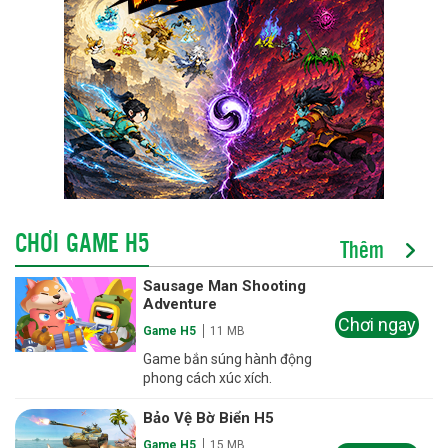
CHƠI GAME H5
Thêm
Sausage Man Shooting
Adventure
Chơi ngay
Game H5
11 MB
Game bắn súng hành động
phong cách xúc xích.
Bảo Vệ Bờ Biển H5
Game H5
15 MB