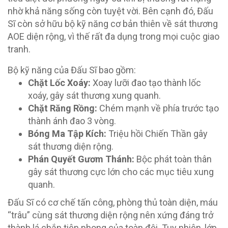
nhờ khả năng sống còn tuyệt vời. Bên cạnh đó, Đấu
Sĩ còn sở hữu bộ kỹ năng cơ bản thiên về sát thương
AOE diện rộng, vì thế rất đa dụng trong mọi cuộc giao
tranh.
Bộ kỹ năng của Đấu Sĩ bao gồm:
Chặt Lốc Xoáy:
Xoay lưỡi đao tạo thành lốc
xoáy, gây sát thương xung quanh.
Chặt Răng Rồng:
Chém mạnh về phía trước tạo
thành ánh đao 3 vòng.
Bóng Ma Tập Kích:
Triệu hồi Chiến Thần gây
sát thương diện rộng.
Phán Quyết Gươm Thánh:
Bộc phát toàn thân
gây sát thương cực lớn cho các mục tiêu xung
quanh.
Đấu Sĩ có cơ chế tấn công, phòng thủ toàn diện, máu
“trâu” cùng sát thương diện rộng nên xứng đáng trở
thành lá chắn tiên phong của toàn đội. Tuy nhiên, lớp