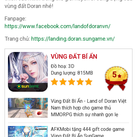
vùng đất Doran nhé!
Fanpage:
https://www.facebook.com/landofdoranvn/
Trang chủ:
https://landing.doran.sungame.vn/
VÙNG ĐẤT BÍ ẨN
Đồ hoạ: 3D
Dung lượng: 815MB
5
Vùng Đất Bí Ẩn - Land of Doran Việt
Nam thích hợp cho game thủ
MMORPG thích sự nhanh gọn lẹ
AFKMobi tặng 444 gift code game
Vùng Đất Bí Ẩn SunGame