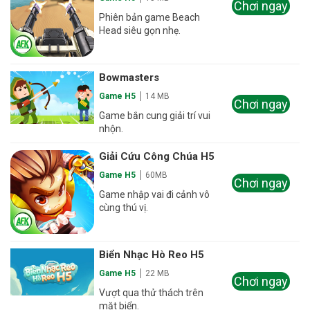
Chơi ngay
Phiên bản game Beach
Head siêu gọn nhẹ.
Bowmasters
Game H5
14 MB
Chơi ngay
Game bắn cung giải trí vui
nhộn.
Giải Cứu Công Chúa H5
Game H5
60MB
Chơi ngay
Game nhập vai đi cảnh vô
cùng thú vị.
Biển Nhạc Hò Reo H5
Game H5
22 MB
Chơi ngay
Vượt qua thử thách trên
mặt biển.