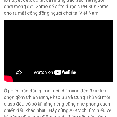
chơi mong đợi. Game sẽ sớm được NPH SunGame
cho ra mắt cộng đồng người chơi tại Việt Nam.
Ở phiên bản đầu game mới chỉ mang đến 3 sự lựa
chọn gồm Chiến Binh, Pháp Sư và Cung Thủ với mỗi
class đều có bộ kĩ năng riêng cũng như phong cách
chiến đấu khác nhau. Hãy cùng AFKMobi tìm hiểu về
kỹ năng cũng như điểm mạnh, điểm yếu của từng