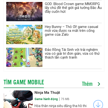
GOD: Blood Crown game MMORPG
lấy chủ đề thế giới giả tưởng Bắc Âu
đầy cuốn hút
Hey Bunny – Thỏ Ơi! game casual
mới vừa được ra mắt trên cổng
game của Zalo
Đảo Rồng Tái Sinh với trải nghiệm
vừa có giải trí đơn giản, vừa có thử
thách lẫn cạnh tranh
TÌM GAME MOBILE
Thêm
Ninja Ma Thuật
Game hành động
75 MB
Hóa thân ninja siêu đẳng tha hồ thi