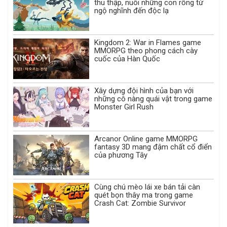
thu thập, nuôi những con rồng từ
ngộ nghĩnh đến độc lạ
Kingdom 2: War in Flames game
MMORPG theo phong cách cày
cuốc của Hàn Quốc
Xây dựng đội hình của bạn với
những cô nàng quái vật trong game
Monster Girl Rush
Arcanor Online game MMORPG
fantasy 3D mang đậm chất cổ điển
của phương Tây
Cùng chú mèo lái xe bán tải càn
quét bọn thây ma trong game
Crash Cat: Zombie Survivor