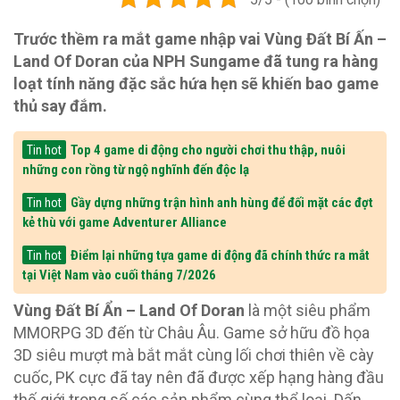
Trước thềm ra mắt game nhập vai Vùng Đất Bí Ấn –
Land Of Doran của NPH Sungame đã tung ra hàng
loạt tính năng đặc sắc hứa hẹn sẽ khiến bao game
thủ say đắm.
Top 4 game di động cho người chơi thu thập, nuôi
Tin hot
những con rồng từ ngộ nghĩnh đến độc lạ
Gầy dựng những trận hình anh hùng để đối mặt các đợt
Tin hot
kẻ thù với game Adventurer Alliance
Điểm lại những tựa game di động đã chính thức ra mắt
Tin hot
tại Việt Nam vào cuối tháng 7/2026
Vùng Đất Bí Ẩn – Land Of Doran
là một siêu phẩm
MMORPG 3D đến từ Châu Âu. Game sở hữu đồ họa
3D siêu mượt mà bắt mắt cùng lối chơi thiên về cày
cuốc, PK cực đã tay nên đã được xếp hạng hàng đầu
thế giới trong số các sản phẩm cùng thể loại. Dấn