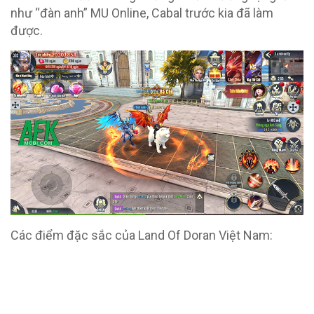
như “đàn anh” MU Online, Cabal trước kia đã làm
được.
Các điểm đặc sắc của Land Of Doran Việt Nam: