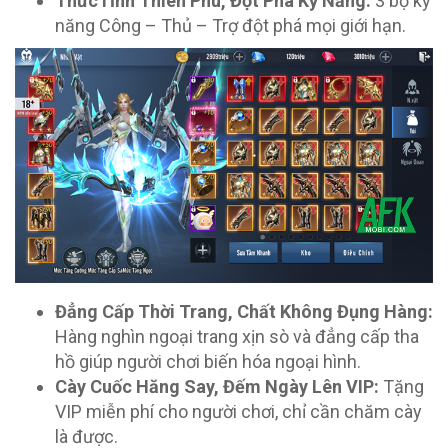
ThứcTỉnh Thiên Phú, Đột Phá Kỹ Năng:
3 bộ kỹ
năng Công – Thủ – Trợ đột phá mọi giới hạn.
Đẳng Cấp Thời Trang, Chất Không Đụng Hàng:
Hàng nghìn ngoại trang xịn sò và đẳng cấp tha
hồ giúp người chơi biến hóa ngoại hình.
Cày Cuốc Hăng Say, Đếm Ngày Lên VIP:
Tặng
VIP miễn phí cho người chơi, chỉ cần chăm cày
là được.