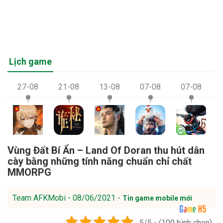
Lịch game
27-08
21-08
13-08
07-08
07-08
Vùng Đất Bí Ẩn – Land Of Doran thu hút dân
cày bằng những tính năng chuẩn chỉ chất
MMORPG
Team AFKMobi - 08/06/2021 -
Tin game mobile mới
5/5 - (100 bình chọn)