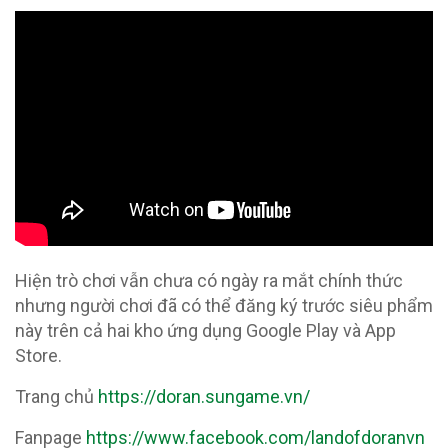
Hiện trò chơi vẫn chưa có ngày ra mắt chính thức
nhưng người chơi đã có thể đăng ký trước siêu phẩm
này trên cả hai kho ứng dụng Google Play và App
Store.
Trang chủ
https://doran.sungame.vn/
Fanpage
https://www.facebook.com/landofdoranvn