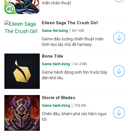
triển nhẫn thuật.
Eileen Saga The Crush Girl
Game thẻ tướng
867 MB
Game đấu tướng chiến thuật màn
hình dọc lấy chủ đề fantasy.
Bone Tide
Game hành động
66.4 MB
Game hành động sinh tồn trước bầy
đàn khô lâu.
Storm of Blades
Game hành động
758 MB
Chiến đấu, khám phá các hầm ngục
tối.