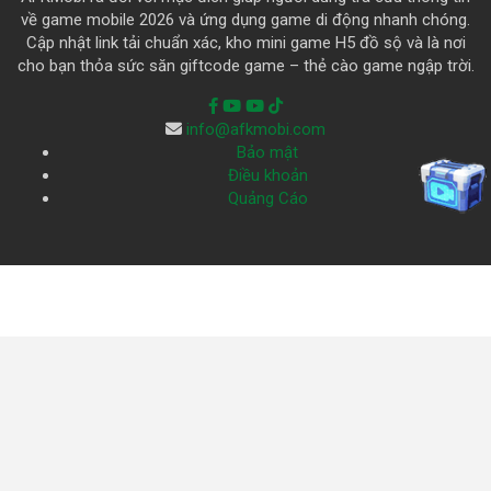
về game mobile 2026 và ứng dụng game di động nhanh chóng.
Cập nhật link tải chuẩn xác, kho mini game H5 đồ sộ và là nơi
cho bạn thỏa sức săn giftcode game – thẻ cào game ngập trời.
info@afkmobi.com
Bảo mật
Điều khoản
Quảng Cáo