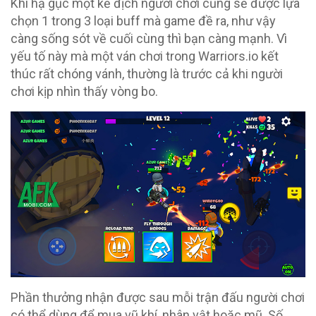
Khi hạ gục một kẻ địch người chơi cũng sẽ được lựa
chọn 1 trong 3 loại buff mà game đề ra, như vậy
càng sống sót về cuối cùng thì bạn càng mạnh. Vì
yếu tố này mà một ván chơi trong Warriors.io kết
thúc rất chóng vánh, thường là trước cả khi người
chơi kịp nhìn thấy vòng bo.
Phần thưởng nhận được sau mỗi trận đấu người chơi
có thể dùng để mua vũ khí, nhân vật hoặc mũ. Số