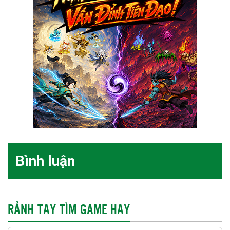
Bình luận
RẢNH TAY TÌM GAME HAY