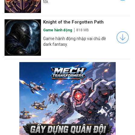
tối.
Knight of the Forgotten Path
Game hành động
818 MB
Game hành động nhập vai chủ đề
dark fantasy.