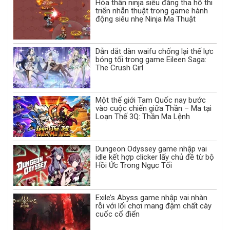
Hóa thân ninja siêu đẳng tha hồ thi
triển nhẫn thuật trong game hành
động siêu nhẹ Ninja Ma Thuật
Dẫn dắt dàn waifu chống lại thế lực
bóng tối trong game Eileen Saga:
The Crush Girl
Một thế giới Tam Quốc nay bước
vào cuộc chiến giữa Thần – Ma tại
Loạn Thế 3Q: Thần Ma Lệnh
Dungeon Odyssey game nhập vai
idle kết hợp clicker lấy chủ đề từ bộ
Hồi Ức Trong Ngục Tối
Exile’s Abyss game nhập vai nhàn
rỗi với lối chơi mang đậm chất cày
cuốc cổ điển