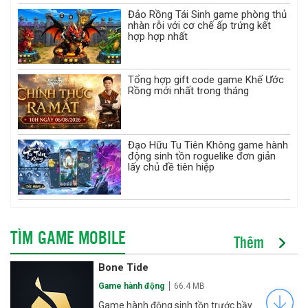
Đảo Rồng Tái Sinh game phòng thủ
nhàn rỗi với cơ chế ấp trứng kết
hợp hợp nhất
Tổng hợp gift code game Khế Ước
Rồng mới nhất trong tháng
Đạo Hữu Tu Tiên Không game hành
động sinh tồn roguelike đơn giản
lấy chủ đề tiên hiệp
TÌM GAME MOBILE
Thêm
Bone Tide
Game hành động
66.4 MB
Game hành động sinh tồn trước bầy