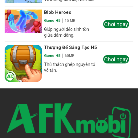
Blob Heroes
Game H5
15 MB
Chơi ngay
Giúp người dẻo sinh tồn
giữa đám đông.
Thượng Đế Sáng Tạo H5
Game H5
60MB
Chơi ngay
Thử thách ghép nguyên tố
vô tận.