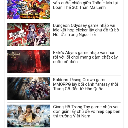
vào cuộc chiến giữa Thần – Ma tại
Loạn Thế 3Q: Thần Ma Lệnh
Dungeon Odyssey game nhập vai
idle kết hợp clicker lấy chủ đề từ bộ
Hồi Ức Trong Ngục Tối
Exile’s Abyss game nhập vai nhàn
rỗi với lối chơi mang đậm chất cày
cuốc cổ điển
Kaldoris: Rising Crown game
MMORPG lấy bối cảnh fantasy thời
Trung Cổ đến từ Hàn Quốc
Giang Hồ Trong Tay game nhập vai
đơn giản lấy chủ đề võ hiệp cập bến
thị trường Việt Nam