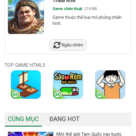
Tribal Rise
Game chiến thuật
274 MB
Game thuộc thể loại mô phỏng chiến
lược.
Ngẫu nhiên
TOP GAME HTML5
CÙNG MỤC
ĐANG HOT
Một thế giới Tam Quốc nay bước