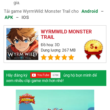
gia.
Tải game WyrmWild: Monster Trail cho
Android
–
APK
– IOS
WYRMWILD MONSTER
TRAIL
Đồ hoạ: 3D
5
Dung lượng: 267 MB
Hãy đăng ký
ủng hộ bọn mình để
xem nhiều clip game mới hơn nhé!