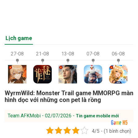
Lịch game
27-08
21-08
13-08
07-08
06-08
WyrmWild: Monster Trail game MMORPG màn
hình dọc với những con pet là rồng
Team AFKMobi - 02/07/2026 -
Tin game mobile mới
4/5 - (1 bình chọn)