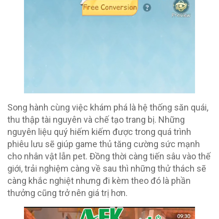
Song hành cùng việc khám phá là hệ thống săn quái,
thu thập tài nguyên và chế tạo trang bị. Những
nguyên liệu quý hiếm kiếm được trong quá trình
phiêu lưu sẽ giúp game thủ tăng cường sức mạnh
cho nhân vật lẫn pet. Đồng thời càng tiến sâu vào thế
giới, trải nghiệm càng về sau thì những thử thách sẽ
càng khắc nghiệt nhưng đi kèm theo đó là phần
thưởng cũng trở nên giá trị hơn.