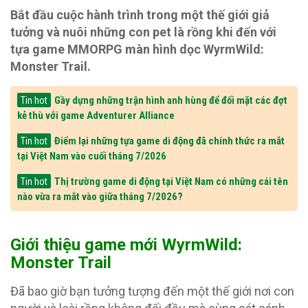
Bắt đầu cuộc hành trình trong một thế giới giả
tưởng và nuôi những con pet là rồng khi đến với
tựa game MMORPG màn hình dọc WyrmWild:
Monster Trail.
Gầy dựng những trận hình anh hùng để đối mặt các đợt
Tin hot
kẻ thù với game Adventurer Alliance
Điểm lại những tựa game di động đã chính thức ra mắt
Tin hot
tại Việt Nam vào cuối tháng 7/2026
Thị trường game di động tại Việt Nam có những cái tên
Tin hot
nào vừa ra mắt vào giữa tháng 7/2026?
Giới thiệu game mới WyrmWild:
Monster Trail
Đã bao giờ bạn tưởng tượng đến một thế giới nơi con