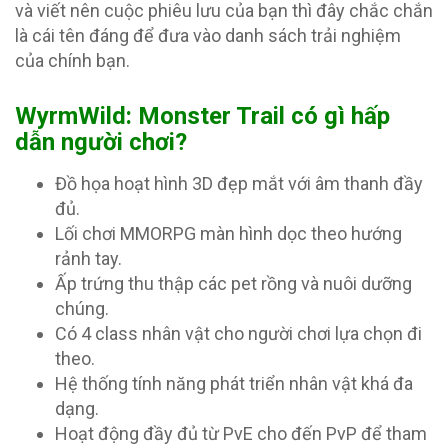
và viết nên cuộc phiêu lưu của bạn thì đây chắc chắn
là cái tên đáng để đưa vào danh sách trải nghiệm
của chính bạn.
WyrmWild: Monster Trail có gì hấp
dẫn người chơi?
Đồ họa hoạt hình 3D đẹp mắt với âm thanh đầy
đủ.
Lối chơi MMORPG màn hình dọc theo hướng
rảnh tay.
Ấp trứng thu thập các pet rồng và nuôi dưỡng
chúng.
Có 4 class nhân vật cho người chơi lựa chọn đi
theo.
Hệ thống tính năng phát triển nhân vật khá đa
dạng.
Hoạt động đầy đủ từ PvE cho đến PvP để tham