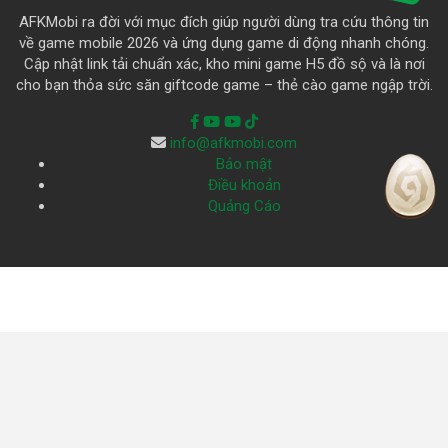
AFKMobi ra đời với mục đích giúp người dùng tra cứu thông tin
về game mobile 2026 và ứng dụng game di động nhanh chóng.
Cập nhật link tải chuẩn xác, kho mini game H5 đồ sộ và là nơi
cho bạn thỏa sức săn giftcode game – thẻ cào game ngập trời.
info@afkmobi.com
Bảo mật
Điều khoản
Quảng Cáo