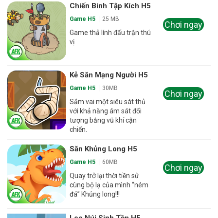
Chiến Binh Tập Kích H5
Game H5
25 MB
Chơi ngay
Game thả lính đấu trận thú
vị
Kẻ Săn Mạng Người H5
Game H5
30MB
Chơi ngay
Sắm vai một siêu sát thủ
với khả năng ám sát đối
tượng bằng vũ khí cận
chiến.
Săn Khủng Long H5
Game H5
60MB
Chơi ngay
Quay trở lại thời tiền sử
cùng bộ lạ của mình “ném
đá” Khủng long!!!