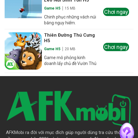
Leo Núi Sinh Tồn H5
Game H5
15 MB
Chơi ngay
Chinh phục những vách núi
băng nguy hiểm.
Thiên Đường Thú Cưng
H5
Chơi ngay
Game H5
20 MB
Game mô phỏng kinh
doanh lấy chủ đề Vườn Thú
AFKMobi ra đời với mục đích giúp người dùng tra cứu thông tin