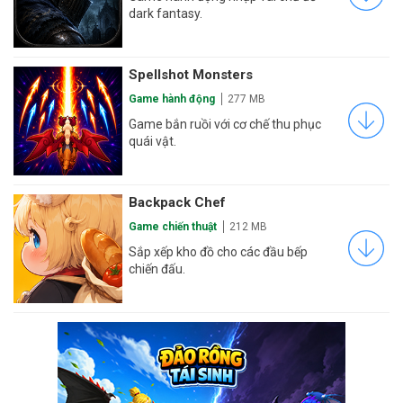
dark fantasy.
Spellshot Monsters
Game hành động
277 MB
Game bắn ruồi với cơ chế thu phục
quái vật.
Backpack Chef
Game chiến thuật
212 MB
Sắp xếp kho đồ cho các đầu bếp
chiến đấu.