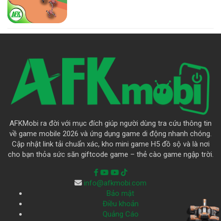
AFKMobi ra đời với mục đích giúp người dùng tra cứu thông tin
về game mobile 2026 và ứng dụng game di động nhanh chóng.
Cập nhật link tải chuẩn xác, kho mini game H5 đồ sộ và là nơi
cho bạn thỏa sức săn giftcode game – thẻ cào game ngập trời.
info@afkmobi.com
Bảo mật
Điều khoản
Quảng Cáo