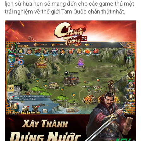
lịch sử hứa hẹn sẽ mang đến cho các game thủ một
trải nghiệm về thế giới Tam Quốc chân thật nhất.