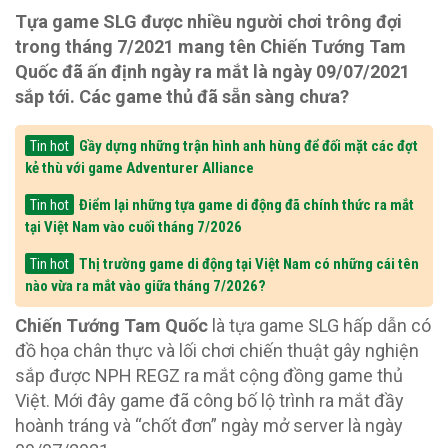
Tựa game SLG được nhiều người chơi trông đợi
trong tháng 7/2021 mang tên Chiến Tướng Tam
Quốc đã ấn định ngày ra mắt là ngày 09/07/2021
sắp tới. Các game thủ đã sẵn sàng chưa?
Gầy dựng những trận hình anh hùng để đối mặt các đợt
Tin hot
kẻ thù với game Adventurer Alliance
Điểm lại những tựa game di động đã chính thức ra mắt
Tin hot
tại Việt Nam vào cuối tháng 7/2026
Thị trường game di động tại Việt Nam có những cái tên
Tin hot
nào vừa ra mắt vào giữa tháng 7/2026?
Chiến Tướng Tam Quốc
là tựa game SLG hấp dẫn có
đồ họa chân thực và lối chơi chiến thuật gây nghiện
sắp được NPH REGZ ra mắt cộng đồng game thủ
Việt. Mới đây game đã công bố lộ trình ra mắt đầy
hoành tráng và “chốt đơn” ngày mở server là ngày