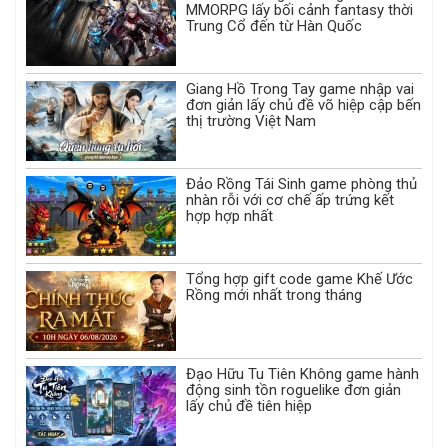
MMORPG lấy bối cảnh fantasy thời
Trung Cổ đến từ Hàn Quốc
Giang Hồ Trong Tay game nhập vai
đơn giản lấy chủ đề võ hiệp cập bến
thị trường Việt Nam
Đảo Rồng Tái Sinh game phòng thủ
nhàn rỗi với cơ chế ấp trứng kết
hợp hợp nhất
Tổng hợp gift code game Khế Ước
Rồng mới nhất trong tháng
Đạo Hữu Tu Tiên Không game hành
động sinh tồn roguelike đơn giản
lấy chủ đề tiên hiệp