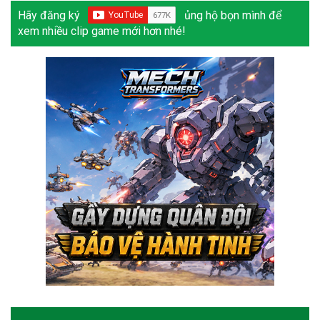
Hãy đăng ký
ủng hộ bọn mình để
xem nhiều clip game mới hơn nhé!