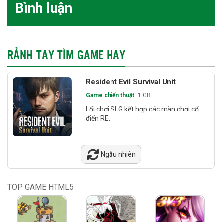
Bình luận
RẢNH TAY TÌM GAME HAY
Resident Evil Survival Unit
Game chiến thuật
1 GB
Lối chơi SLG kết hợp các màn chơi cổ
điển RE.
Ngẫu nhiên
TOP GAME HTML5