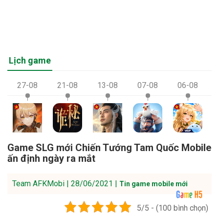
Lịch game
27-08
21-08
13-08
07-08
06-08
Game SLG mới Chiến Tướng Tam Quốc Mobile
ấn định ngày ra mắt
Team AFKMobi | 28/06/2021 |
Tin game mobile mới
5/5 - (100 bình chọn)