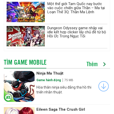
Một thế giới Tam Quốc nay bước
vào cuộc chiến giữa Thần – Ma tại
Loạn Thế 3Q: Thần Ma Lệnh
Dungeon Odyssey game nhập vai
idle kết hợp clicker lấy chủ đề từ bộ
Hồi Ức Trong Ngục Tối
TÌM GAME MOBILE
Thêm
Ninja Ma Thuật
Game hành động
75 MB
Hóa thân ninja siêu đẳng tha hồ thi
triển nhẫn thuật.
Eileen Saga The Crush Girl