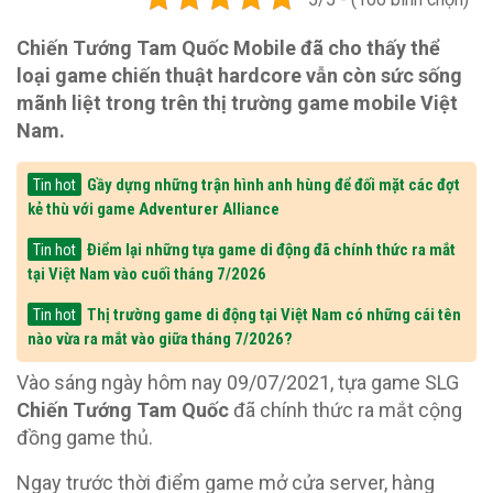
Chiến Tướng Tam Quốc Mobile đã cho thấy thể
loại game chiến thuật hardcore vẫn còn sức sống
mãnh liệt trong trên thị trường game mobile Việt
Nam.
Gầy dựng những trận hình anh hùng để đối mặt các đợt
Tin hot
kẻ thù với game Adventurer Alliance
Điểm lại những tựa game di động đã chính thức ra mắt
Tin hot
tại Việt Nam vào cuối tháng 7/2026
Thị trường game di động tại Việt Nam có những cái tên
Tin hot
nào vừa ra mắt vào giữa tháng 7/2026?
Vào sáng ngày hôm nay 09/07/2021, tựa game SLG
Chiến Tướng Tam Quốc
đã chính thức ra mắt cộng
đồng game thủ.
Ngay trước thời điểm game mở cửa server, hàng