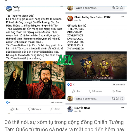
Có thể nói, sự xôm tụ trong cộng đồng Chiến Tướng
Tam Quốc từ trước cả ngày ra mắt cho đến hôm nay