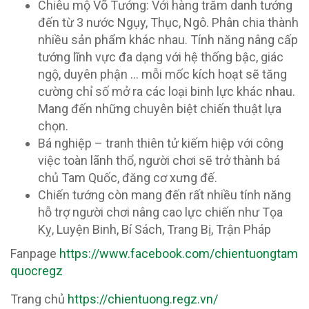
Chiêu mộ Võ Tướng: Với hàng trăm danh tướng
đến từ 3 nước Ngụy, Thục, Ngô. Phân chia thành
nhiều sản phẩm khác nhau. Tính năng nâng cấp
tướng lĩnh vực đa dạng với hệ thống bậc, giác
ngộ, duyên phận … mỗi mốc kích hoạt sẽ tăng
cường chỉ số mở ra các loại binh lực khác nhau.
Mang đến những chuyên biệt chiến thuật lựa
chọn.
Bá nghiệp – tranh thiên tử kiếm hiệp với công
việc toàn lãnh thổ, người chơi sẽ trở thành bá
chủ Tam Quốc, đăng cơ xưng đế.
Chiến tướng còn mang đến rất nhiều tính năng
hỗ trợ người chơi nâng cao lực chiến như Tọa
Kỵ, Luyện Binh, Bí Sách, Trang Bị, Trận Pháp
Fanpage
https://www.facebook.com/chientuongtam
quocregz
Trang chủ
https://chientuong.regz.vn/