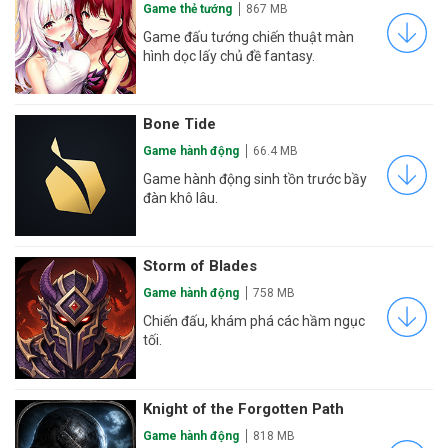
Game thẻ tướng
867 MB
Game đấu tướng chiến thuật màn
hình dọc lấy chủ đề fantasy.
Bone Tide
Game hành động
66.4 MB
Game hành động sinh tồn trước bầy
đàn khô lâu.
Storm of Blades
Game hành động
758 MB
Chiến đấu, khám phá các hầm ngục
tối.
Knight of the Forgotten Path
Game hành động
818 MB