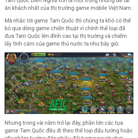
Tam Quốc Diễn Nghĩa vốn là một trong những đề tài
ăn khách nhất của thị trường game mobile Việt Nam.
Mà nhắc tới game Tam Quốc thì chúng ta khó có thể
bỏ qua dòng game chiến thuật vì chính thể loại đã
đưa Tam Quốc lên đỉnh cao tại thị trường và chiếm
lấy tình cảm của game thủ nước ta như bây giờ.
Nhưng trong vài năm trở lại đây, phần lớn các tựa
game Tam Quốc đều đi theo thể loại đấu tướng hoặc