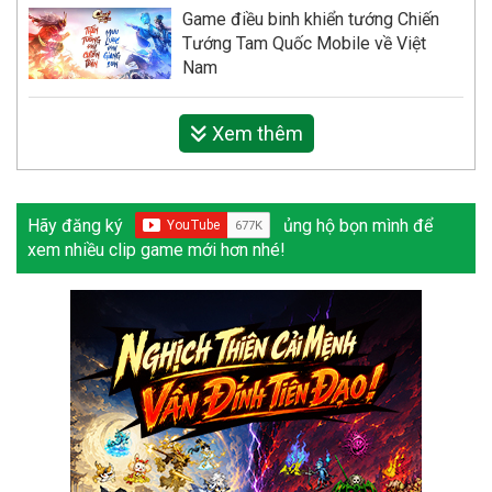
Game điều binh khiển tướng Chiến
Tướng Tam Quốc Mobile về Việt
Nam
Xem thêm
Hãy đăng ký
ủng hộ bọn mình để
xem nhiều clip game mới hơn nhé!