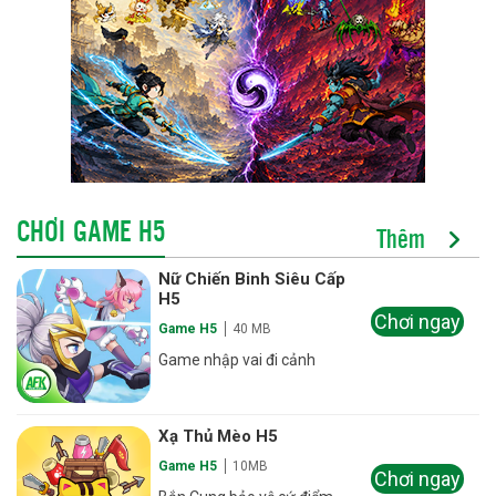
CHƠI GAME H5
Thêm
Nữ Chiến Binh Siêu Cấp
H5
Chơi ngay
Game H5
40 MB
Game nhập vai đi cảnh
Xạ Thủ Mèo H5
Game H5
10MB
Chơi ngay