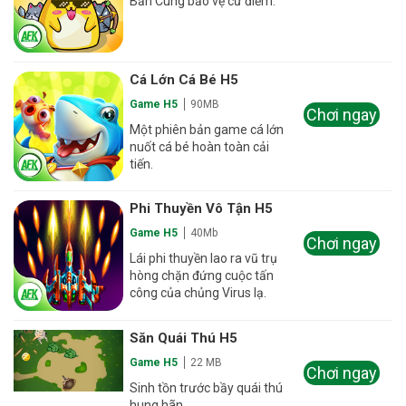
Bắn Cung bảo vệ cứ điểm.
Cá Lớn Cá Bé H5
Game H5
90MB
Chơi ngay
Một phiên bản game cá lớn
nuốt cá bé hoàn toàn cải
tiến.
Phi Thuyền Vô Tận H5
Game H5
40Mb
Chơi ngay
Lái phi thuyền lao ra vũ trụ
hòng chặn đứng cuộc tấn
công của chủng Virus lạ.
Săn Quái Thú H5
Game H5
22 MB
Chơi ngay
Sinh tồn trước bầy quái thú
hung hãn.