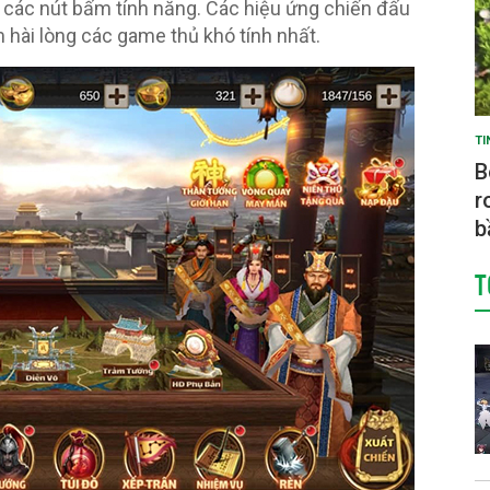
an các nút bấm tính năng. Các hiệu ứng chiến đấu
m hài lòng các game thủ khó tính nhất.
TI
B
r
b
T