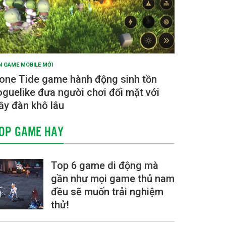
N GAME MOBILE MỚI
one Tide game hành động sinh tồn
oguelike đưa người chơi đối mặt với
ầy đàn khô lâu
OP GAME HAY
Top 6 game di động mà
gần như mọi game thủ nam
đều sẽ muốn trải nghiệm
thử!