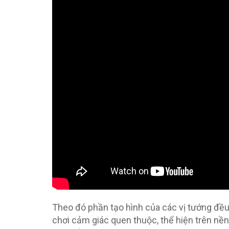
Theo đó phần tạo hình của các vị tướng đều
chơi cảm giác quen thuộc, thể hiện trên nề