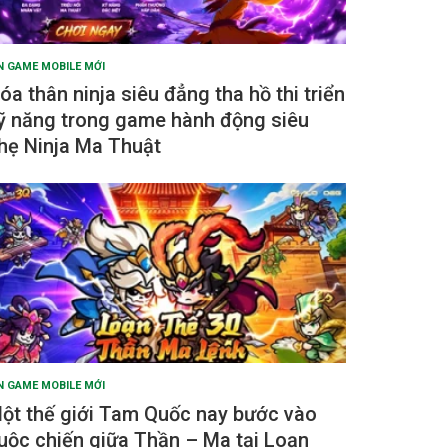
N GAME MOBILE MỚI
óa thân ninja siêu đẳng tha hồ thi triển
ỹ năng trong game hành động siêu
hẹ Ninja Ma Thuật
N GAME MOBILE MỚI
ột thế giới Tam Quốc nay bước vào
uộc chiến giữa Thần – Ma tại Loạn