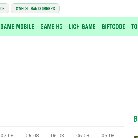
NCE
MECH TRANSFORMERS
GAME MOBILE
GAME H5
LỊCH GAME
GIFTCODE
TO
Đ
07-08
06-08
06-08
06-08
05-08