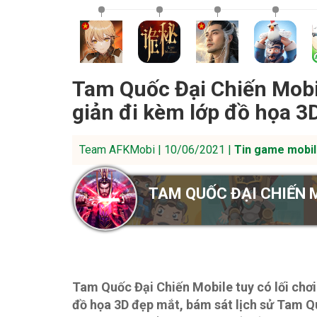
Tam Quốc Đại Chiến Mobil
giản đi kèm lớp đồ họa 3
Team AFKMobi | 10/06/2021 |
Tin game mobil
TAM QUỐC ĐẠI CHIẾN 
Tam Quốc Đại Chiến Mobile tuy có lối chơi
đồ họa 3D đẹp mắt, bám sát lịch sử Tam Q