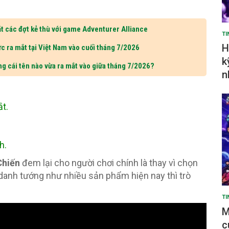
t các đợt kẻ thù với game Adventurer Alliance
TI
H
c ra mắt tại Việt Nam vào cuối tháng 7/2026
k
ng cái tên nào vừa ra mắt vào giữa tháng 7/2026?
n
t.
h.
Chiến
đem lại cho người chơi chính là thay vì chọn
danh tướng như nhiều sản phẩm hiện nay thì trò
TI
M
c