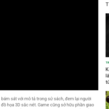
T
TI
K
l
t
 bám sát với mô tả trong sử sách, đem lại người
n đồ họa 3D sắc nét. Game cũng sở hữu phần giao