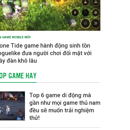
N GAME MOBILE MỚI
one Tide game hành động sinh tồn
oguelike đưa người chơi đối mặt với
ầy đàn khô lâu
OP GAME HAY
Top 6 game di động mà
gần như mọi game thủ nam
đều sẽ muốn trải nghiệm
thử!