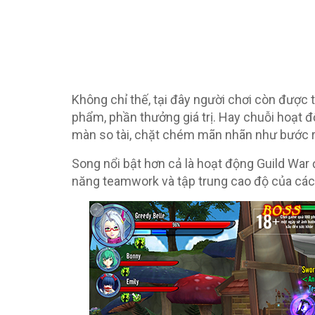
Không chỉ thế, tại đây người chơi còn được 
phẩm, phần thưởng giá trị. Hay chuỗi hoạt 
màn so tài, chặt chém mãn nhãn như bước r
Song nổi bật hơn cả là hoạt động Guild War 
năng teamwork và tập trung cao độ của các 