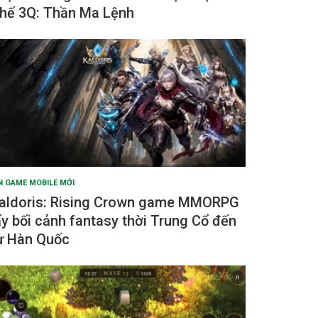
hế 3Q: Thần Ma Lệnh
N GAME MOBILE MỚI
aldoris: Rising Crown game MMORPG
ấy bối cảnh fantasy thời Trung Cổ đến
ừ Hàn Quốc