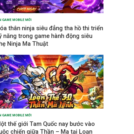
N GAME MOBILE MỚI
óa thân ninja siêu đẳng tha hồ thi triển
ỹ năng trong game hành động siêu
hẹ Ninja Ma Thuật
N GAME MOBILE MỚI
ột thế giới Tam Quốc nay bước vào
uộc chiến giữa Thần – Ma tại Loạn