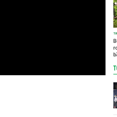
TI
B
r
b
T