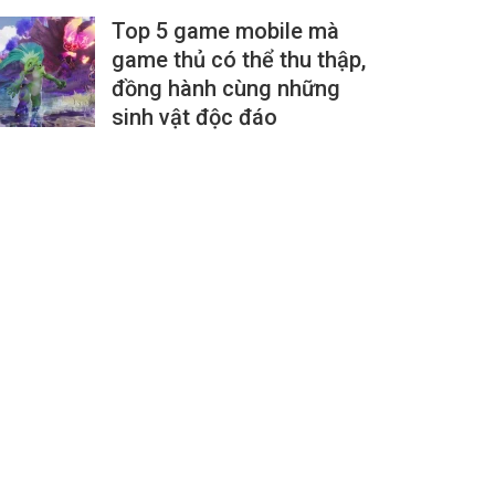
Top 5 game mobile mà
game thủ có thể thu thập,
đồng hành cùng những
sinh vật độc đáo