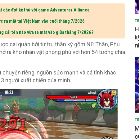
t các đợt kẻ thù với game Adventurer Alliance
c ra mắt tại Việt Nam vào cuối tháng 7/2026
TI
H
ng cái tên nào vừa ra mắt vào giữa tháng 7/2026?
k
ợc cai quản bởi tứ trụ thần kỳ gồm Nữ Thần, Phù
n
ở ra kho nhân vật phong phú với hơn 54 tướng chia
u chuyện riêng, nguồn sức mạnh và cá tính khác
h 3 người xuất chiến của mình.
TI
M
c