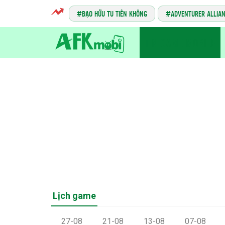
ĐẠO HỮU TU TIÊN KHÔNG
ADVENTURER ALLIA
TIN GAME MOBILE
Lịch game
27-08
21-08
13-08
07-08