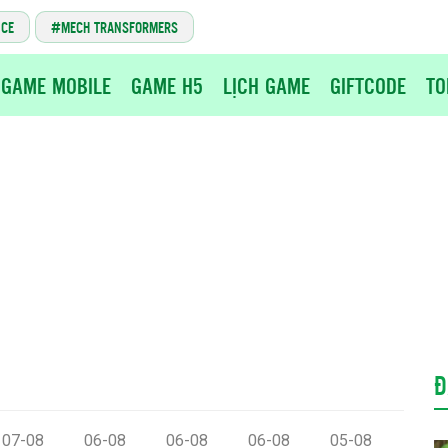
NCE
MECH TRANSFORMERS
GAME MOBILE
GAME H5
LỊCH GAME
GIFTCODE
TO
Đ
07-08
06-08
06-08
06-08
05-08