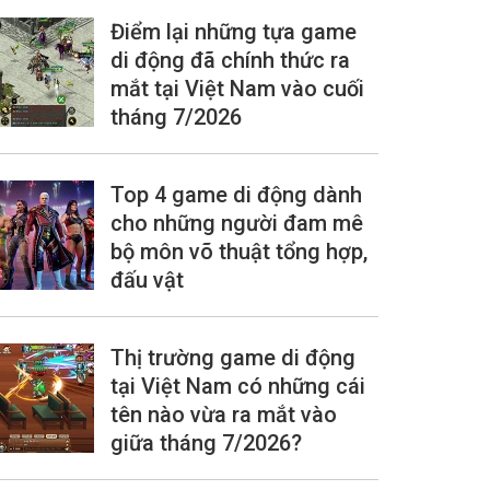
Điểm lại những tựa game
di động đã chính thức ra
mắt tại Việt Nam vào cuối
tháng 7/2026
Top 4 game di động dành
cho những người đam mê
bộ môn võ thuật tổng hợp,
đấu vật
Thị trường game di động
tại Việt Nam có những cái
tên nào vừa ra mắt vào
giữa tháng 7/2026?