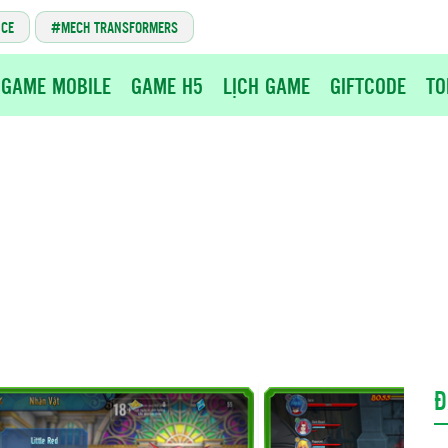
NCE
MECH TRANSFORMERS
GAME MOBILE
GAME H5
LỊCH GAME
GIFTCODE
TO
Đ