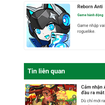
Reborn Anti
Game hành động
Game nhập vai
roguelike.
Tin liên quan
Cảm nhận A
đầu ra mắt
Dù chỉ mới r