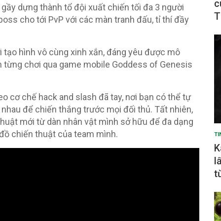
c
gầy dựng thành tổ đội xuất chiến tối đa 3 người
T
oss cho tới PvP với các màn tranh đấu, tỉ thí đầy
 tạo hình vô cùng xinh xắn, đáng yêu được mô
ạn từng chơi qua game mobile Goddess of Genesis
eo cơ chế hack and slash đã tay, nơi bạn có thể tự
i nhau để chiến thắng trước mọi đối thủ. Tất nhiên,
thuật mới từ dàn nhân vật mình sở hữu để đa dạng
đồ chiến thuật của team mình.
TI
K
l
t