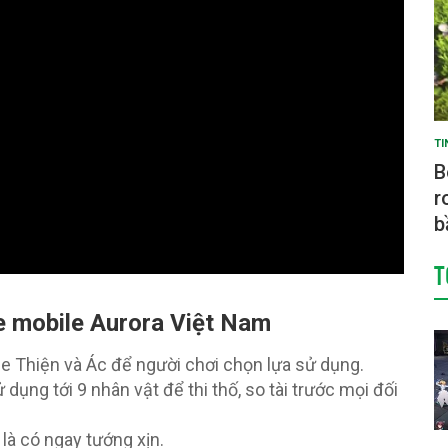
TI
B
r
b
T
e mobile Aurora Việt Nam
he Thiện và Ác để người chơi chọn lựa sử dụng.
ụng tới 9 nhân vật để thi thố, so tài trước mọi đối
là có ngay tướng xịn.