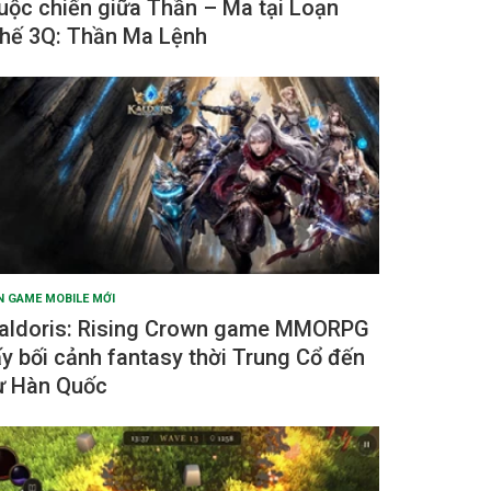
uộc chiến giữa Thần – Ma tại Loạn
hế 3Q: Thần Ma Lệnh
N GAME MOBILE MỚI
aldoris: Rising Crown game MMORPG
ấy bối cảnh fantasy thời Trung Cổ đến
ừ Hàn Quốc