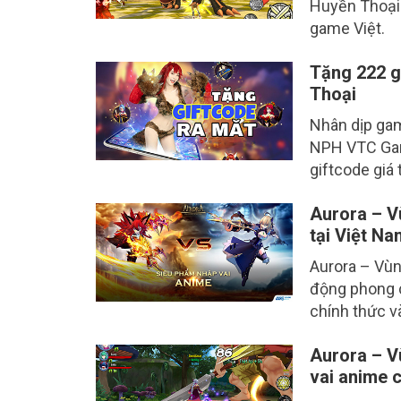
Huyền Thoại 
game Việt.
Tặng 222 g
Thoại
Nhân dịp ga
NPH VTC Gam
giftcode giá t
Aurora – V
tại Việt N
Aurora – Vùn
động phong 
chính thức v
Aurora – V
vai anime c