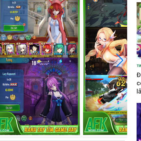
TI
Đ
c
l