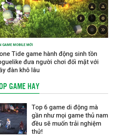
N GAME MOBILE MỚI
one Tide game hành động sinh tồn
oguelike đưa người chơi đối mặt với
ầy đàn khô lâu
OP GAME HAY
Top 6 game di động mà
gần như mọi game thủ nam
đều sẽ muốn trải nghiệm
thử!