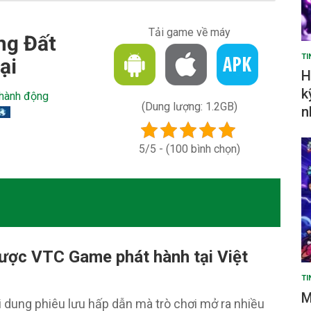
Tải game về máy
ng Đất
TI
ại
H
k
hành động
(Dung lượng: 1.2GB)
n
5/5 - (100 bình chọn)
ược VTC Game phát hành tại Việt
TI
M
 dung phiêu lưu hấp dẫn mà trò chơi mở ra nhiều