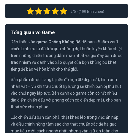
5/5 - (100 bình chọn)
Tổng quan về Game
Dấn thân vào
game Chống Khủng Bố H5
bạn sẽ sắm vai 1
chiến binh ưu tú đã trải qua những đợt huấn luyện khốc nhiệt
trên những chiến trường đẫm máu nhất và giờ đây bạn được
trao nhiệm vụ đánh vào xảo quyệt của bọn khủng bố khét
tiếng để bảo vệ hòa bình cho thế giới.
Sản phẩm được trang bị nền đồ họa 3D đẹp mắt, hình ảnh
nhân vật – vũ khí trau chuốt kỹ lưỡng sẽ khiến bạn bị thu hút
vào chơi ngay lâp tức. Bên cạnh đó game còn có rất nhiều
địa điểm chiến đấu với phong cách cổ điển đẹp mắt, cho bạn
thoả sức chinh phục.
Lúc chiến đấu bạn cần phải thật khéo léo trong việc ẩn nấp
và điều chỉnh hồng tâm sao cho thật chuẩn xác để hạ gục
mục tiêu một cách nhanh nhất nhưng vẫn giữ an toàn cho