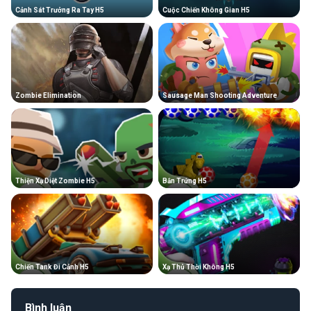
Cảnh Sát Trưởng Ra Tay H5
Cuộc Chiến Không Gian H5
Zombie Elimination
Sausage Man Shooting Adventure
Thiện Xạ Diệt Zombie H5
Bắn Trứng H5
Chiến Tank Đi Cảnh H5
Xạ Thủ Thời Không H5
Bình luận