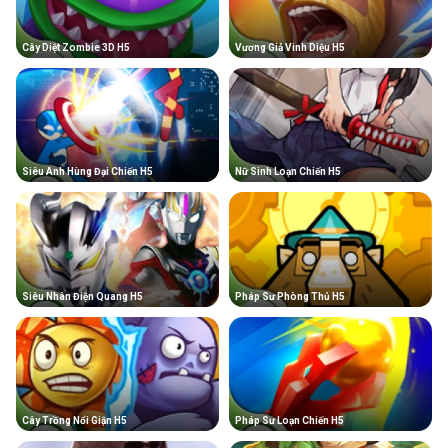
Cây Diệt Zombie 3D H5
Vương Giả Vinh Diệu H5
Siêu Anh Hùng Đại Chiến H5
Nữ Sinh Loạn Chiến H5
Siêu Nhân Điện Quang H5
Pháp Sư Phòng Thủ H5
Cây Trồng Nổi Giận H5
Pháp Sư Loạn Chiến H5