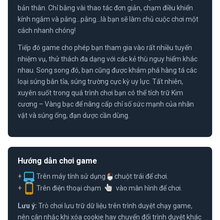
bản thân. Chỉ bằng vài thao tác đơn giản, chạm điều khiển
kính ngắm và pằng…pằng…là bạn sẽ làm chủ cuộc chơi một
cách nhanh chóng!
Tiếp đó game cho phép bạn tham gia vào rất nhiều tuyến
nhiệm vụ, thử thách đa dạng với các kẻ thù nguy hiểm khác
nhau. Song song đó, bạn cũng được khám phá hàng tá các
loại súng bắn tỉa, súng trường cực kỳ uy lực. Tất nhiên,
xuyên suốt trong quá trình chơi bạn có thể tích trữ Kim
cương – Vàng bạc để nâng cấp chỉ số sức mạnh của nhân
vật và súng ống, đạn dược cần dùng.
Hướng dẫn chơi game
+
Trên máy tính sử dụng
chuột trái để chơi.
+
Trên điện thoại chạm
vào màn hình để chơi.
Lưu ý:
Trò chơi lưu trữ dữ liệu trên trình duyệt chạy game,
nên cân nhắc khi xóa cookie hay chuyển đổi trình duyệt khác