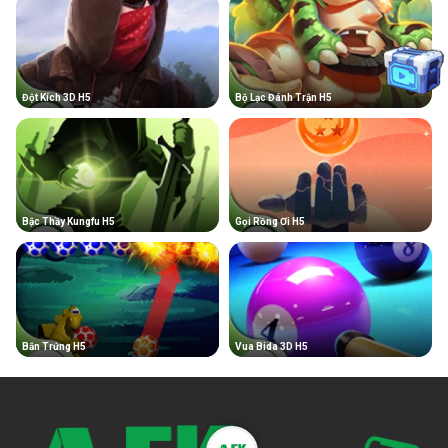
Đột Kích 3D H5
Bộ Lạc Đánh Trận H5
Bậc Thầy Kungfu H5
Gọi Rồng Ơi H5
Bắn Trứng H5
Vua Bida 3D H5