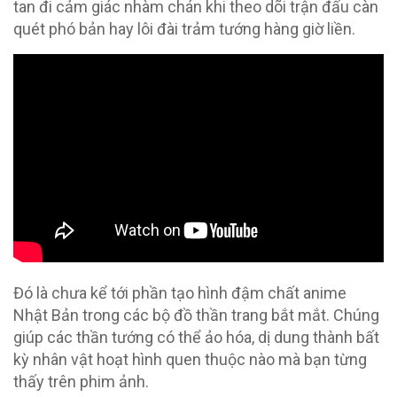
tan đi cảm giác nhàm chán khi theo dõi trận đấu càn
quét phó bản hay lôi đài trảm tướng hàng giờ liền.
Đó là chưa kể tới phần tạo hình đậm chất anime
Nhật Bản trong các bộ đồ thần trang bắt mắt. Chúng
giúp các thần tướng có thể ảo hóa, dị dung thành bất
kỳ nhân vật hoạt hình quen thuộc nào mà bạn từng
thấy trên phim ảnh.