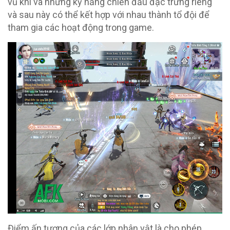
vũ khí và những kỹ năng chiến đấu đặc trưng riêng
và sau này có thể kết hợp với nhau thành tổ đội để
tham gia các hoạt động trong game.
Điểm ấn tượng của các lớp nhân vật là cho phép