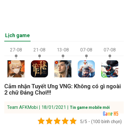
Lịch game
27-08
21-08
13-08
07-08
07-08
Cảm nhận Tuyết Ưng VNG: Không có gì ngoài
2 chữ Đáng Chơi!!!
Team AFKMobi | 18/01/2021 |
Tin game mobile mới
5/5 - (100 bình chọn)