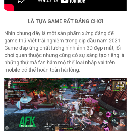
LÀ TỰA GAME RẤT ĐÁNG CHƠI
Nhìn chung đây là một sản phẩm xứng đáng để
game thủ Việt trải nghiệm trong dịp đầu năm 2021.
Game đáp ứng chất lượng hình ảnh 3D đẹp mắt, lối
chơi quen thuộc nhưng cũng có sự sáng tạo riêng là
những thứ mà fan hâm mộ thể loại nhập vai trên
mobile có thể hoàn toàn hài lòng.