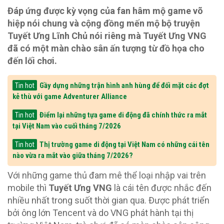
Đáp ứng được kỳ vọng của fan hâm mộ game võ
hiệp nói chung và cộng đồng mến mộ bộ truyện
Tuyết Ưng Lĩnh Chủ nói riêng mà Tuyết Ưng VNG
đã có một màn chào sân ấn tượng từ đồ họa cho
đến lối chơi.
Gầy dựng những trận hình anh hùng để đối mặt các đợt
Tin hot
kẻ thù với game Adventurer Alliance
Điểm lại những tựa game di động đã chính thức ra mắt
Tin hot
tại Việt Nam vào cuối tháng 7/2026
Thị trường game di động tại Việt Nam có những cái tên
Tin hot
nào vừa ra mắt vào giữa tháng 7/2026?
Với những game thủ đam mê thể loại nhập vai trên
mobile thì
Tuyết Ưng VNG
là cái tên được nhắc đến
nhiều nhất trong suốt thời gian qua. Được phát triển
bởi ông lớn Tencent và do VNG phát hành tại thị