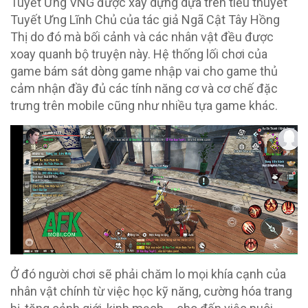
Tuyết Ưng VNG được xây dựng dựa trên tiểu thuyết
Tuyết Ưng Lĩnh Chủ của tác giả Ngã Cật Tây Hồng
Thị do đó mà bối cảnh và các nhân vật đều được
xoay quanh bộ truyện này. Hệ thống lối chơi của
game bám sát dòng game nhập vai cho game thủ
cảm nhận đầy đủ các tính năng cơ và cơ chế đặc
trưng trên mobile cũng như nhiều tựa game khác.
Ở đó người chơi sẽ phải chăm lo mọi khía cạnh của
nhân vật chính từ việc học kỹ năng, cường hóa trang