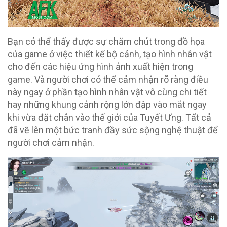
Bạn có thể thấy được sự chăm chút trong đồ họa
của game ở việc thiết kế bộ cảnh, tạo hình nhân vật
cho đến các hiệu ứng hình ảnh xuất hiện trong
game. Và người chơi có thể cảm nhận rõ ràng điều
này ngay ở phần tạo hình nhân vật vô cùng chi tiết
hay những khung cảnh rộng lớn đập vào mắt ngay
khi vừa đặt chân vào thế giới của Tuyết Ưng. Tất cả
đã vẽ lên một bức tranh đầy sức sộng nghệ thuật để
người chơi cảm nhận.