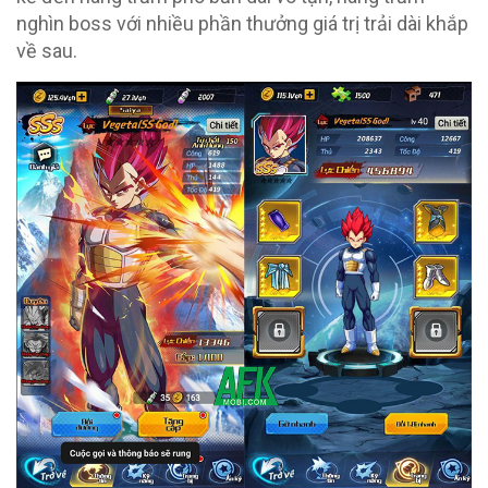
nghìn boss với nhiều phần thưởng giá trị trải dài khắp
về sau.