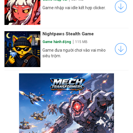
Game nhập vai idle kết hợp clicker.
Nightpaws Stealth Game
Game hành động
115 MB
Game đưa người chơi vào vai mèo
siêu trộm.