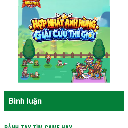
Bình luận
RẢNH TAY TÌM GAME HAY