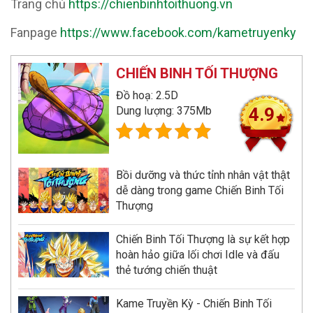
Trang chủ
https://chienbinhtoithuong.vn
Fanpage
https://www.facebook.com/kametruyenky
CHIẾN BINH TỐI THƯỢNG
Đồ hoạ: 2.5D
Dung lượng: 375Mb
4.9
Bồi dưỡng và thức tỉnh nhân vật thật
dễ dàng trong game Chiến Binh Tối
Thượng
Chiến Binh Tối Thượng là sự kết hợp
hoàn hảo giữa lối chơi Idle và đấu
thẻ tướng chiến thuật
Kame Truyền Kỳ - Chiến Binh Tối