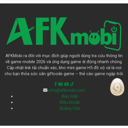
AFKMobi ra đời với mục đích giúp người dùng tra cứu thông tin
về game mobile 2026 và ứng dụng game di động nhanh chóng.
Cập nhật link tải chuẩn xác, kho mini game H5 đồ sộ và là nơi
cho bạn thỏa sức săn giftcode game – thẻ cào game ngập trời.
info@afkmobi.com
Bảo mật
Điều khoản
Quảng Cáo