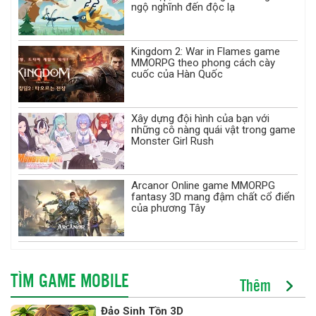
ngộ nghĩnh đến độc lạ
Kingdom 2: War in Flames game
MMORPG theo phong cách cày
cuốc của Hàn Quốc
Xây dựng đội hình của bạn với
những cô nàng quái vật trong game
Monster Girl Rush
Arcanor Online game MMORPG
fantasy 3D mang đậm chất cổ điển
của phương Tây
TÌM GAME MOBILE
Thêm
Đảo Sinh Tồn 3D