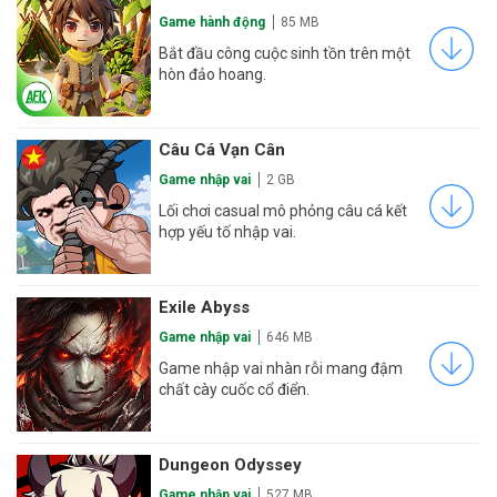
Game hành động
85 MB
Bắt đầu công cuộc sinh tồn trên một
hòn đảo hoang.
Câu Cá Vạn Cân
Game nhập vai
2 GB
Lối chơi casual mô phỏng câu cá kết
hợp yếu tố nhập vai.
Exile Abyss
Game nhập vai
646 MB
Game nhập vai nhàn rỗi mang đậm
chất cày cuốc cổ điển.
Dungeon Odyssey
Game nhập vai
527 MB