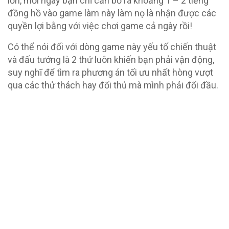
lớn, mỗi ngày bạn chỉ cần bỏ ra khoảng 1 – 2 tiếng
đồng hồ vào game làm này làm nọ là nhận được các
quyền lợi bằng với việc chơi game cả ngày rồi!
Có thể nói đối với dòng game này yếu tố chiến thuật
và đấu tướng là 2 thứ luôn khiến bạn phải vận động,
suy nghĩ để tìm ra phương án tối ưu nhất hòng vượt
qua các thử thách hay đổi thủ mà mình phải đối đầu.