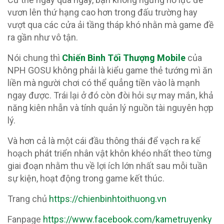
vươn lên thứ hạng cao hơn trong đấu trường hay
vượt qua các cửa ải tầng tháp khó nhằn mà game đề
ra gần như vô tận.
Nói chung thì
Chiến Binh Tối Thượng Mobile
của
NPH GOSU không phải là kiểu game thẻ tướng mì ăn
liền mà người chơi có thể quẳng tiền vào là mạnh
ngay được. Trái lại ở đó còn đòi hỏi sự may mắn, khả
năng kiên nhẫn và tính quản lý nguồn tài nguyên hợp
lý.
Và hơn cả là một cái đầu thông thái để vạch ra kế
hoạch phát triển nhân vật khôn khéo nhất theo từng
giai đoạn nhằm thu về lợi ích lớn nhất sau mỗi tuần
sự kiện, hoạt động trong game kết thúc.
Trang chủ
https://chienbinhtoithuong.vn
Fanpage
https://www.facebook.com/kametruyenky