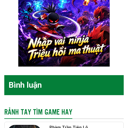
Bình luận
RẢNH TAY TÌM GAME HAY
Phàm Trần Tiên Lộ