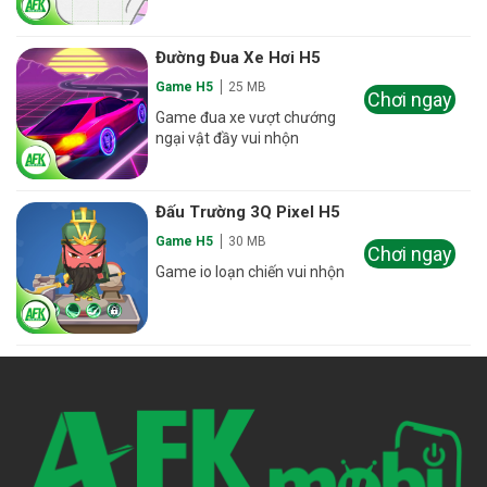
Đường Đua Xe Hơi H5
Game H5
25 MB
Chơi ngay
Game đua xe vượt chướng
ngại vật đầy vui nhộn
Đấu Trường 3Q Pixel H5
Game H5
30 MB
Chơi ngay
Game io loạn chiến vui nhộn