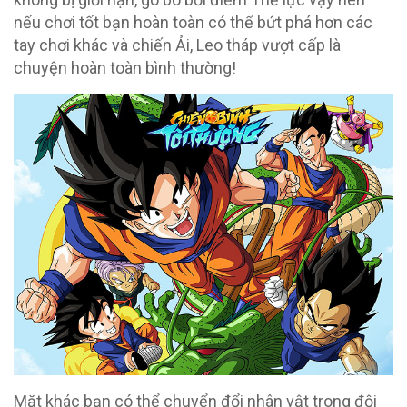
nếu chơi tốt bạn hoàn toàn có thể bứt phá hơn các
tay chơi khác và chiến Ải, Leo tháp vượt cấp là
chuyện hoàn toàn bình thường!
Mặt khác bạn có thể chuyển đổi nhân vật trong đội