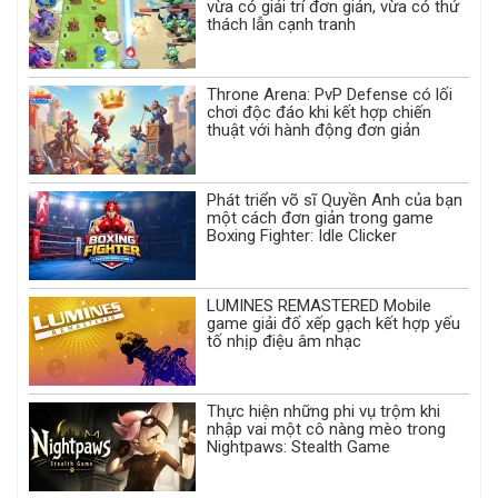
vừa có giải trí đơn giản, vừa có thử
thách lẫn cạnh tranh
Throne Arena: PvP Defense có lối
chơi độc đáo khi kết hợp chiến
thuật với hành động đơn giản
Phát triển võ sĩ Quyền Anh của bạn
một cách đơn giản trong game
Boxing Fighter: Idle Clicker
LUMINES REMASTERED Mobile
game giải đố xếp gạch kết hợp yếu
tố nhịp điệu âm nhạc
Thực hiện những phi vụ trộm khi
nhập vai một cô nàng mèo trong
Nightpaws: Stealth Game