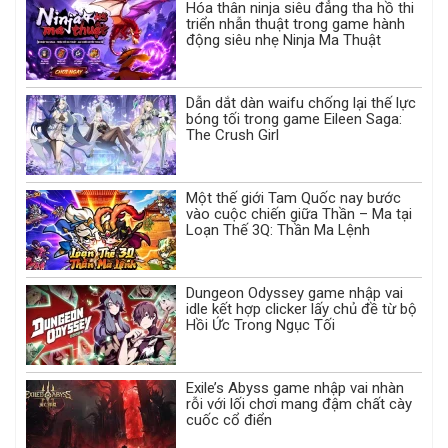
Hóa thân ninja siêu đẳng tha hồ thi
triển nhẫn thuật trong game hành
động siêu nhẹ Ninja Ma Thuật
Dẫn dắt dàn waifu chống lại thế lực
bóng tối trong game Eileen Saga:
The Crush Girl
Một thế giới Tam Quốc nay bước
vào cuộc chiến giữa Thần – Ma tại
Loạn Thế 3Q: Thần Ma Lệnh
Dungeon Odyssey game nhập vai
idle kết hợp clicker lấy chủ đề từ bộ
Hồi Ức Trong Ngục Tối
Exile’s Abyss game nhập vai nhàn
rỗi với lối chơi mang đậm chất cày
cuốc cổ điển