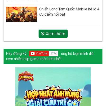
Chiến Long Tam Quốc Mobile hé lộ 4
ưu điểm nổi bật
Xem thêm
Hãy đăng ký
ủng hộ bọn mình để
xem nhiều clip game mới hơn nhé!