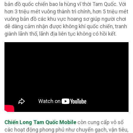
bản đồ quốc chiến bao la hùng vĩ thời Tam Quốc. Với
hơn 3 triệu mét vuông thành trì chính, hơn 5 triệu mét
vuông bản đồ các khu vực hoang sơ giúp người chơi
dễ dàng cảm nhận được không khí quốc chiến, tranh
giành lãnh thổ, lãnh địa liên tục không có hồi kết.
Chiến Long Tam Quốc Mobile
còn cung cấp vô số
các hoạt động phong phú như chuyển gạch, vận tiêu,