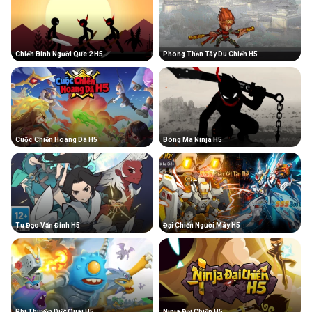
Chiến Binh Người Que 2 H5
Phong Thần Tây Du Chiến H5
Cuộc Chiến Hoang Dã H5
Bóng Ma Ninja H5
Tu Đạo Vấn Đỉnh H5
Đại Chiến Người Máy H5
Phi Thuyền Diệt Quái H5
Ninja Đại Chiến H5