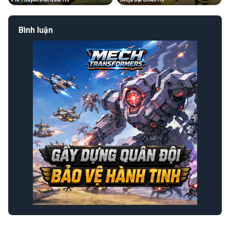
Bình luận