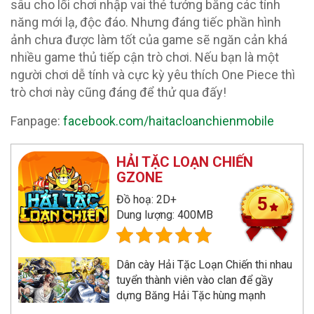
sâu cho lối chơi nhập vai thẻ tướng bằng các tính
năng mới lạ, độc đáo. Nhưng đáng tiếc phần hình
ảnh chưa được làm tốt của game sẽ ngăn cản khá
nhiều game thủ tiếp cận trò chơi. Nếu bạn là một
người chơi dễ tính và cực kỳ yêu thích One Piece thì
trò chơi này cũng đáng để thử qua đấy!
Fanpage:
facebook.com/haitacloanchienmobile
HẢI TẶC LOẠN CHIẾN
GZONE
Đồ hoạ: 2D+
5
Dung lượng: 400MB
Dân cày Hải Tặc Loạn Chiến thi nhau
tuyển thành viên vào clan để gầy
dựng Băng Hải Tặc hùng mạnh