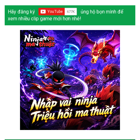
Hãy đăng ký
ủng hộ bọn mình để
xem nhiều clip game mới hơn nhé!