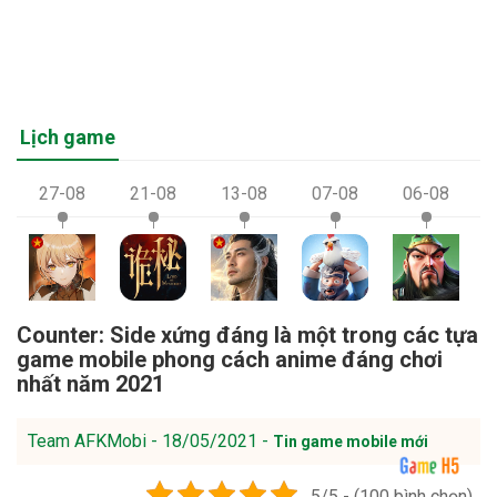
Lịch game
27-08
21-08
13-08
07-08
06-08
Counter: Side xứng đáng là một trong các tựa
game mobile phong cách anime đáng chơi
nhất năm 2021
Team AFKMobi - 18/05/2021 -
Tin game mobile mới
5/5 - (100 bình chọn)