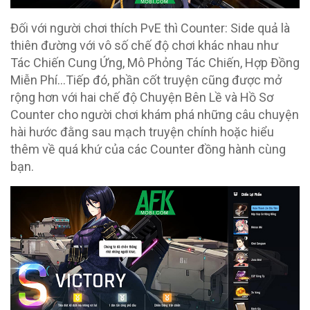
Đối với người chơi thích PvE thì Counter: Side quả là
thiên đường với vô số chế độ chơi khác nhau như
Tác Chiến Cung Ứng, Mô Phỏng Tác Chiến, Hợp Đồng
Miễn Phí…Tiếp đó, phần cốt truyện cũng được mở
rộng hơn với hai chế độ Chuyện Bên Lề và Hồ Sơ
Counter cho người chơi khám phá những câu chuyện
hài hước đằng sau mạch truyện chính hoặc hiểu
thêm về quá khứ của các Counter đồng hành cùng
bạn.