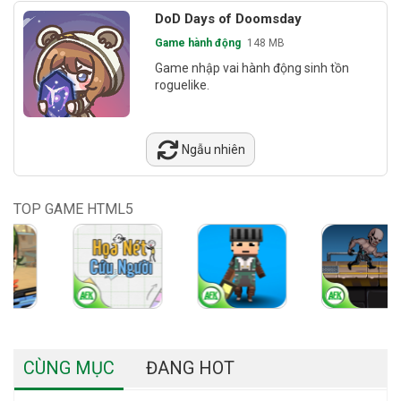
DoD Days of Doomsday
Game hành động
148 MB
Game nhập vai hành động sinh tồn
roguelike.
Ngẫu nhiên
TOP GAME HTML5
CÙNG MỤC
ĐANG HOT