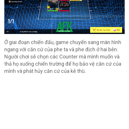
Ở giai đoạn chiến đấu, game chuyển sang màn hình
ngang với căn cứ của phe ta và phe địch ở hai bên.
Người chơi sẽ chọn các Counter mà mình muốn và
thả họ xuống chiến trường để họ bảo vệ căn cứ của
mình và phát hủy căn cứ của kẻ thù.