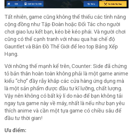
Tất nhiên, game cũng không thể thiếu các tính năng
cộng đồng như Tập Đoàn hoặc Đối Tác cho người
chơi giao lưu kết bạn, kéo bè kéo phái. Và người chơi
cũng có thể cạnh tranh với nhau qua hai chế độ
Gauntlet và Bản Đồ Thế Giới để leo top Bảng Xếp
Hạng.
Với những thế mạnh kể trên, Counter: Side đã chứng
tỏ bản thân hoàn toàn không phải là một game anime
kiểu “chợ” đầy rẫy khắp các cửa hàng ứng dụng mà
là một sản phẩm được đầu tư kĩ lưỡng, chất lượng.
Vậy nên không có bất kỳ lí do nào để bạn không tải
ngay tựa game này về máy, nhất là nếu như bạn yêu
thích anime và cần một tựa game có chiều sâu để
đầu tư thời gian!
Ưu điểm: