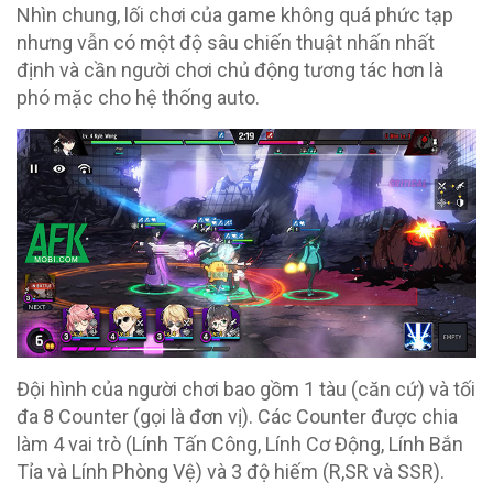
Nhìn chung, lối chơi của game không quá phức tạp
nhưng vẫn có một độ sâu chiến thuật nhấn nhất
định và cần người chơi chủ động tương tác hơn là
phó mặc cho hệ thống auto.
Đội hình của người chơi bao gồm 1 tàu (căn cứ) và tối
đa 8 Counter (gọi là đơn vị). Các Counter được chia
làm 4 vai trò (Lính Tấn Công, Lính Cơ Động, Lính Bắn
Tỉa và Lính Phòng Vệ) và 3 độ hiếm (R,SR và SSR).