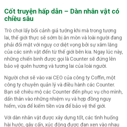
Cốt truyện hấp dẫn – Dàn nhân vật có
chiều sâu
Trò chơi lấy bối cảnh giả tưởng khi mà trong tương
lai, thế giới thực sẽ sớm bị ăn mòn và loài người đang
phải đối mặt với nguy cơ diệt vọng bởi sự xâm lăng
của các sinh vật đến từ thế giới bên kia. Ngay lúc này,
những chiến binh được gọi là Counter sẽ đứng lên
bảo vệ quên hương và tương lai của loài người.
Người chơi sẽ vào vai CEO của công ty Coffin, một
công ty chuyên quản lý và điều hành các Counter.
Bạn sẽ chiêu mộ các Counter đến phục vụ cho mình,
dấn thân vào những nhiệm vụ và hợp đồng nguy
hiểm, vừa để kiếm tiền vừa để bảo vệ thế giới.
Với dàn nhân vật được xây dựng tốt, các tình huống
hài hước, gây cấn, xúc động được đan xen vào nhau