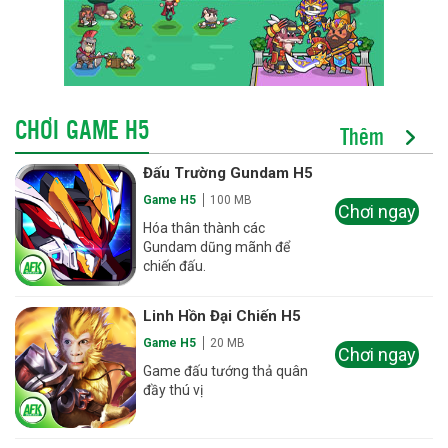
CHƠI GAME H5
Thêm
Đấu Trường Gundam H5
Game H5
100 MB
Chơi ngay
Hóa thân thành các
Gundam dũng mãnh để
chiến đấu.
Linh Hồn Đại Chiến H5
Game H5
20 MB
Chơi ngay
Game đấu tướng thả quân
đầy thú vị