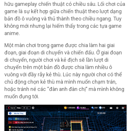
hữu gameplay chiến thuật có chiều sâu. Lối chơi của
game là sự kết hợp giữa chiến thuật theo lượt dạng
bản đồ ô vuông và thủ thành theo chiều ngang. Tuy
không mới nhưng lại hiếm thấy trong các tựa game
anime.
Một màn chơi trong game được chia làm hai giai
đoạn, giai đoạn di chuyển và chiến đấu. Ở giai đoạn
di chuyển, người chơi và kẻ địch sẽ lần lượt di
chuyển trên một bản đồ được chia làm nhiều ô
vuông với đầy rẫy kẻ thù. Lúc này người chơi có thể
chủ động chọn kẻ thù mà mình muốn chạm trán,
hoặc tránh né các “đàn anh đàn chị” mà mình không
muốn đụng tới.