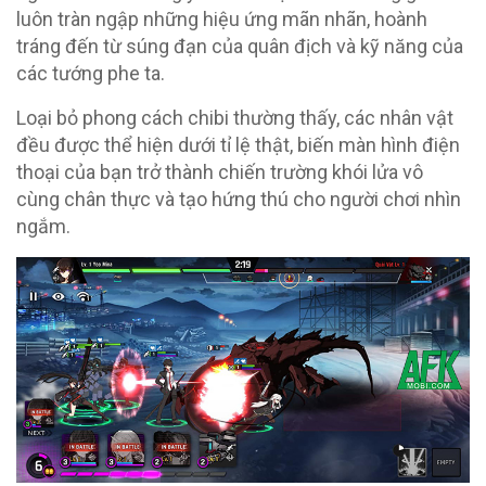
luôn tràn ngập những hiệu ứng mãn nhãn, hoành
tráng đến từ súng đạn của quân địch và kỹ năng của
các tướng phe ta.
Loại bỏ phong cách chibi thường thấy, các nhân vật
đều được thể hiện dưới tỉ lệ thật, biến màn hình điện
thoại của bạn trở thành chiến trường khói lửa vô
cùng chân thực và tạo hứng thú cho người chơi nhìn
ngắm.