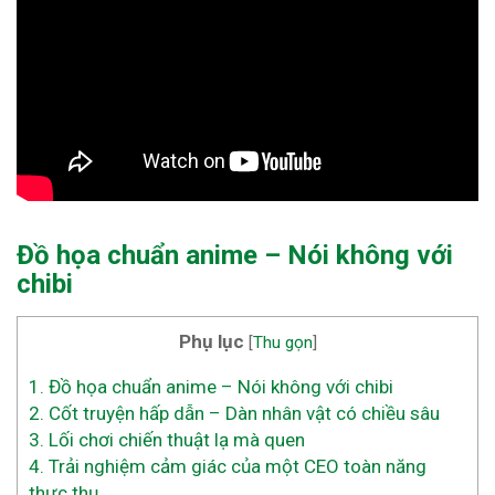
Đồ họa chuẩn anime – Nói không với
chibi
Phụ lục
[
Thu gọn
]
1.
Đồ họa chuẩn anime – Nói không với chibi
2.
Cốt truyện hấp dẫn – Dàn nhân vật có chiều sâu
3.
Lối chơi chiến thuật lạ mà quen
4.
Trải nghiệm cảm giác của một CEO toàn năng
thực thụ