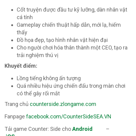
Cốt truyện được đầu tư kỹ lưỡng, dàn nhân vật
cá tính
Gameplay chiến thuật hấp dẫn, mới lạ, hiếm
thấy
Đồ họa đẹp, tạo hình nhân vật hiện đại
Cho người chơi hóa thân thành một CEO, tạo ra
trải nghiệm thú vị
Khuyết điểm:
Lồng tiếng không ấn tượng
Quá nhiều hiệu ứng chiến đấu trong màn chơi
có thể gây rối mắt
Trang chủ
counterside.zlongame.com
Fanpage
facebook.com/CounterSideSEA.VN
Tải game Counter: Side cho
Android
–