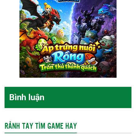
Bình luận
RẢNH TAY TÌM GAME HAY