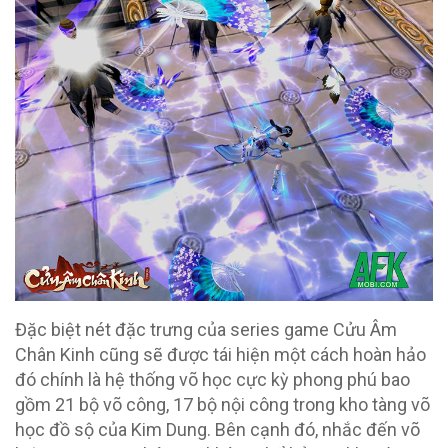
Đặc biệt nét đặc trưng của series game Cửu Âm
Chân Kinh cũng sẽ được tái hiện một cách hoàn hảo
đó chính là hệ thống võ học cực kỳ phong phú bao
gồm 21 bộ võ công, 17 bộ nội công trong kho tàng võ
học đồ sộ của Kim Dung. Bên cạnh đó, nhắc đến võ