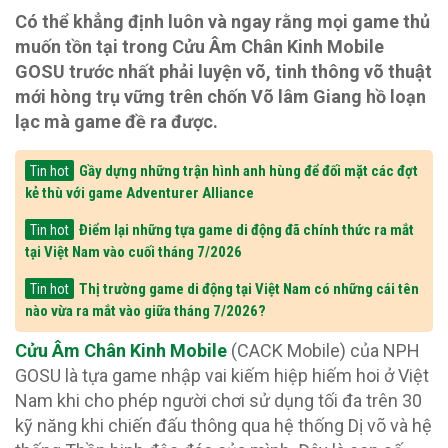
Có thể khẳng định luôn và ngay rằng mọi game thủ
muốn tồn tại trong Cửu Âm Chân Kinh Mobile
GOSU trước nhất phải luyện võ, tinh thông võ thuật
mới hòng trụ vững trên chốn Võ lâm Giang hồ loạn
lạc mà game đề ra được.
Gầy dựng những trận hình anh hùng để đối mặt các đợt
Tin hot
kẻ thù với game Adventurer Alliance
Điểm lại những tựa game di động đã chính thức ra mắt
Tin hot
tại Việt Nam vào cuối tháng 7/2026
Thị trường game di động tại Việt Nam có những cái tên
Tin hot
nào vừa ra mắt vào giữa tháng 7/2026?
Cửu Âm Chân Kinh Mobile
(CACK Mobile) của NPH
GOSU là tựa game nhập vai kiếm hiệp hiếm hoi ở Việt
Nam khi cho phép người chơi sử dụng tối đa trên 30
kỹ năng khi chiến đấu thông qua hệ thống Dị võ và hệ