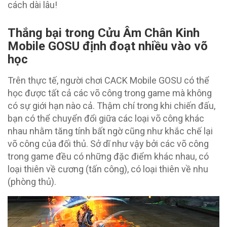
cách dài lâu!
Thắng bại trong Cửu Âm Chân Kinh
Mobile GOSU định đoạt nhiều vào võ
học
Trên thực tế, người chơi CACK Mobile GOSU có thể
học được tất cả các võ công trong game mà không
có sự giới hạn nào cả. Thậm chí trong khi chiến đấu,
bạn có thể chuyển đổi giữa các loại võ công khác
nhau nhằm tăng tính bất ngờ cũng như khắc chế lại
võ công của đối thủ. Sở dĩ như vậy bởi các võ công
trong game đều có những đặc điểm khác nhau, có
loại thiên về cương (tấn công), có loại thiên về nhu
(phòng thủ).