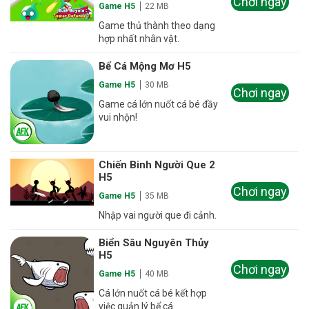
Chơi ngay
Game H5
22 MB
Game thủ thành theo dạng
hợp nhất nhân vật.
Bể Cá Mộng Mơ H5
Game H5
30 MB
Chơi ngay
Game cá lớn nuốt cá bé đầy
vui nhộn!
Chiến Binh Người Que 2
H5
Chơi ngay
Game H5
35 MB
Nhập vai người que đi cảnh.
Biển Sâu Nguyên Thủy
H5
Chơi ngay
Game H5
40 MB
Cá lớn nuốt cá bé kết hợp
việc quản lý bể cá