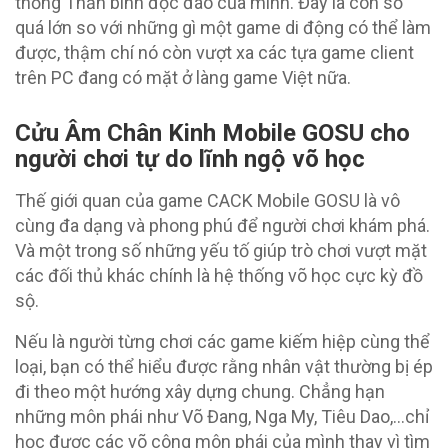
thống Thần binh độc đáo của mình. Đây là con số
quá lớn so với những gì một game di động có thể làm
được, thậm chí nó còn vượt xa các tựa game client
trên PC đang có mặt ở làng game Việt nữa.
Cửu Âm Chân Kinh Mobile GOSU cho
người chơi tự do lĩnh ngộ võ học
Thế giới quan của game CACK Mobile GOSU là vô
cùng đa dạng và phong phú để người chơi khám phá.
Và một trong số những yếu tố giúp trò chơi vượt mặt
các đối thủ khác chính là hệ thống võ học cực kỳ đồ
sộ.
Nếu là người từng chơi các game kiếm hiệp cùng thể
loại, bạn có thể hiểu được rằng nhân vật thường bị ép
đi theo một hướng xây dựng chung. Chẳng hạn
những môn phái như Võ Đang, Nga My, Tiêu Dao,…chỉ
học được các võ công môn phái của mình thay vì tìm