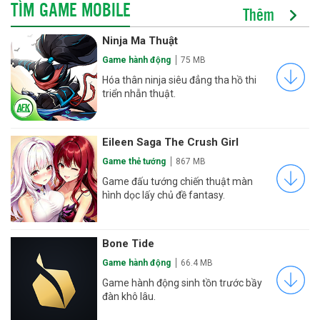
TÌM GAME MOBILE
Thêm
Ninja Ma Thuật
Game hành động
75 MB
Hóa thân ninja siêu đẳng tha hồ thi
triển nhẫn thuật.
Eileen Saga The Crush Girl
Game thẻ tướng
867 MB
Game đấu tướng chiến thuật màn
hình dọc lấy chủ đề fantasy.
Bone Tide
Game hành động
66.4 MB
Game hành động sinh tồn trước bầy
đàn khô lâu.