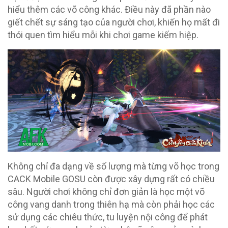
hiểu thêm các võ công khác. Điều này đã phần nào
giết chết sự sáng tạo của người chơi, khiến họ mất đi
thói quen tìm hiểu mỗi khi chơi game kiếm hiệp.
Không chỉ đa dạng về số lượng mà từng võ học trong
CACK Mobile GOSU còn được xây dựng rất có chiều
sâu. Người chơi không chỉ đơn giản là học một võ
công vang danh trong thiên hạ mà còn phải học các
sử dụng các chiêu thức, tu luyện nội công để phát