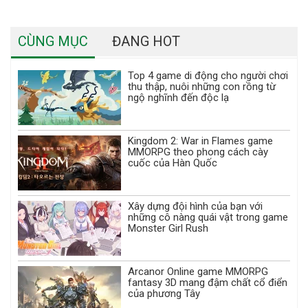
CÙNG MỤC
ĐANG HOT
Top 4 game di động cho người chơi
thu thập, nuôi những con rồng từ
ngộ nghĩnh đến độc lạ
Kingdom 2: War in Flames game
MMORPG theo phong cách cày
cuốc của Hàn Quốc
Xây dựng đội hình của bạn với
những cô nàng quái vật trong game
Monster Girl Rush
Arcanor Online game MMORPG
fantasy 3D mang đậm chất cổ điển
của phương Tây