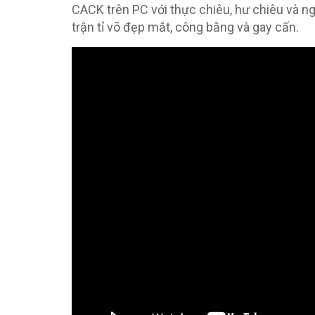
CACK trên PC với thực chiêu, hư chiêu và n
trận tỉ võ đẹp mắt, công bằng và gay cấn.