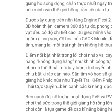
giang hồ sống động, chân thực nhất ngay trên
hòa mình vào thế giới hồng trần tiêu dao tự 
Được xây dựng trên nền tảng Engine Flexi 2.
3D hoàn thiện, camera 360 độ tự do, phong 
vật đều có độ chi tiết cao. Dù gieo mình vào 
ngắm giang sơn, đồ họa của CACK Mobile đề
tính, mang lại một trải nghiệm không hề thu
Điểm nổi bật nhất trong lối chơi nhập vai c
năng “không đụng hàng” như khinh công tự d
chơi có thể thoải mái bay lượn, di chuyển n
chịu bất kì rào cản nào. Săn tìm võ học sẽ 
giang hồ khác nữa như Tuyết Trai Kiếm Phá
Thái Cực Quyền…bên cạnh các kĩ năng đặc 
Bên cạnh đó, số lượng hoạt động PVE và PVP
chơi thả sức trong thế giới giang hồ rộng l
chơi còn là tựa game đề cao kĩ năng bằng 