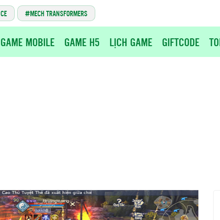
NCE
MECH TRANSFORMERS
GAME MOBILE
GAME H5
LỊCH GAME
GIFTCODE
TO