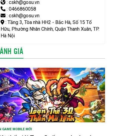
: cskh@gosu.vn
: 0466860058
: cskh@gosu.vn
: Tầng 3, Tòa nhà HH2 - Bắc Hà, Số 15 Tố
Hữu, Phường Nhân Chính, Quận Thanh Xuân, TP.
Hà Nội
ÁNH GIÁ
N GAME MOBILE MỚI