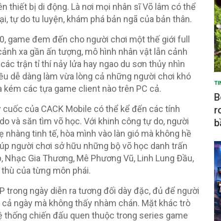
 thiết bị di động. Là nơi mọi nhân sĩ Võ lâm có thể
tại, tự do tu luyện, khám phá bản ngã của bản thân.
0, game đem đến cho người chơi một thế giới full
cảnh xa gần ấn tượng, mô hình nhân vật lẫn cảnh
các trận tỉ thí nảy lửa hay ngao du sơn thủy nhìn
u dễ dàng làm vừa lòng cả những người chơi khó
TI
a kém các tựa game client nào trên PC cả.
B
ày cuốc của CACK Mobile có thể kể đến các tính
r
o và săn tìm võ học. Với khinh công tự do, người
b
hẹ nhàng tinh tế, hòa mình vào làn gió mà không hề
giúp người chơi sở hữu những bộ võ học danh trấn
p, Nhạc Gia Thương, Mê Phương Vũ, Linh Lung Đầu,
thù của từng môn phái.
 trong ngày diễn ra tương đối dày đặc, đủ để người
ớn cả ngày mà không thấy nhàm chán. Mặt khác trò
hệ thống chiến đấu quen thuộc trong series game