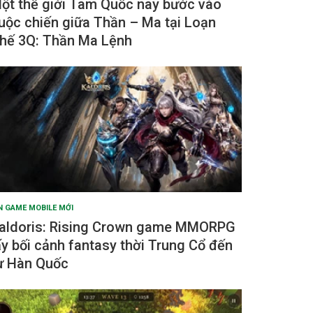
ột thế giới Tam Quốc nay bước vào
uộc chiến giữa Thần – Ma tại Loạn
hế 3Q: Thần Ma Lệnh
N GAME MOBILE MỚI
aldoris: Rising Crown game MMORPG
ấy bối cảnh fantasy thời Trung Cổ đến
ừ Hàn Quốc