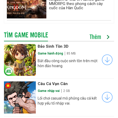
MMORPG theo phong cách cày
cuốc của Hàn Quốc
TÌM GAME MOBILE
Thêm
Đảo Sinh Tồn 3D
Game hành động
85 MB
Bắt đầu công cuộc sinh tồn trên một
hòn đảo hoang.
Câu Cá Vạn Cân
Game nhập vai
2 GB
Lối chơi casual mô phỏng câu cá kết
hợp yếu tố nhập vai.