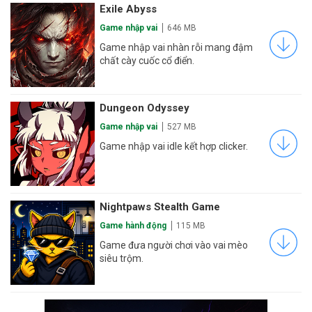
Exile Abyss
Game nhập vai
646 MB
Game nhập vai nhàn rỗi mang đậm
chất cày cuốc cổ điển.
Dungeon Odyssey
Game nhập vai
527 MB
Game nhập vai idle kết hợp clicker.
Nightpaws Stealth Game
Game hành động
115 MB
Game đưa người chơi vào vai mèo
siêu trộm.