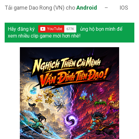
Tải game Dao Rong (VN) cho
Android
– IOS
Hãy đăng ký
ủng hộ bọn mình để
xem nhiều clip game mới hơn nhé!