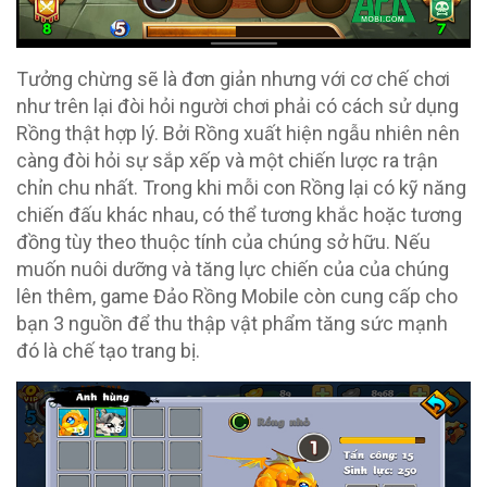
Tưởng chừng sẽ là đơn giản nhưng với cơ chế chơi
như trên lại đòi hỏi người chơi phải có cách sử dụng
Rồng thật hợp lý. Bởi Rồng xuất hiện ngẫu nhiên nên
càng đòi hỏi sự sắp xếp và một chiến lược ra trận
chỉn chu nhất. Trong khi mỗi con Rồng lại có kỹ năng
chiến đấu khác nhau, có thể tương khắc hoặc tương
đồng tùy theo thuộc tính của chúng sở hữu. Nếu
muốn nuôi dưỡng và tăng lực chiến của của chúng
lên thêm, game Đảo Rồng Mobile còn cung cấp cho
bạn 3 nguồn để thu thập vật phẩm tăng sức mạnh
đó là chế tạo trang bị.