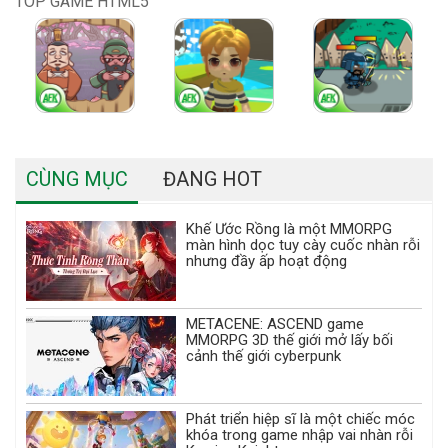
TOP GAME HTML5
CÙNG MỤC
ĐANG HOT
Khế Ước Rồng là một MMORPG
màn hình dọc tuy cày cuốc nhàn rỗi
nhưng đầy ấp hoạt động
METACENE: ASCEND game
MMORPG 3D thế giới mở lấy bối
cảnh thế giới cyberpunk
Phát triển hiệp sĩ là một chiếc móc
khóa trong game nhập vai nhàn rỗi