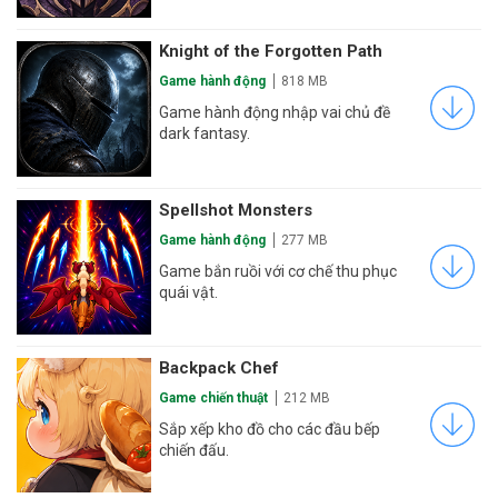
Knight of the Forgotten Path
Game hành động
818 MB
Game hành động nhập vai chủ đề
dark fantasy.
Spellshot Monsters
Game hành động
277 MB
Game bắn ruồi với cơ chế thu phục
quái vật.
Backpack Chef
Game chiến thuật
212 MB
Sắp xếp kho đồ cho các đầu bếp
chiến đấu.