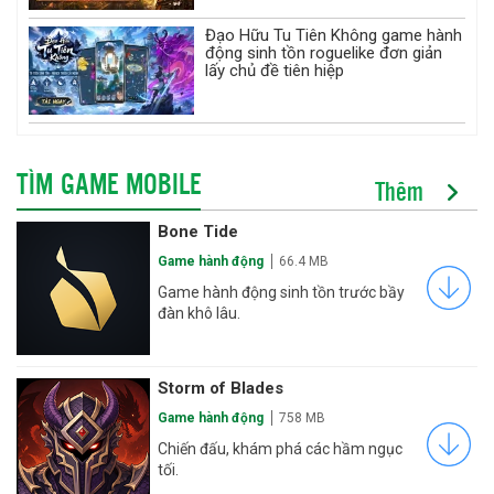
Đạo Hữu Tu Tiên Không game hành
động sinh tồn roguelike đơn giản
lấy chủ đề tiên hiệp
TÌM GAME MOBILE
Thêm
Bone Tide
Game hành động
66.4 MB
Game hành động sinh tồn trước bầy
đàn khô lâu.
Storm of Blades
Game hành động
758 MB
Chiến đấu, khám phá các hầm ngục
tối.