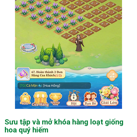
Sưu tập và mở khóa hàng loạt giống
hoa quý hiếm