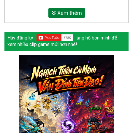
Xem thêm
Hãy đăng ký
ủng hộ bọn mình để
xem nhiều clip game mới hơn nhé!