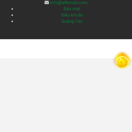
info@afkmobi.com
Bảo mật
Điều khoản
Quảng Cáo