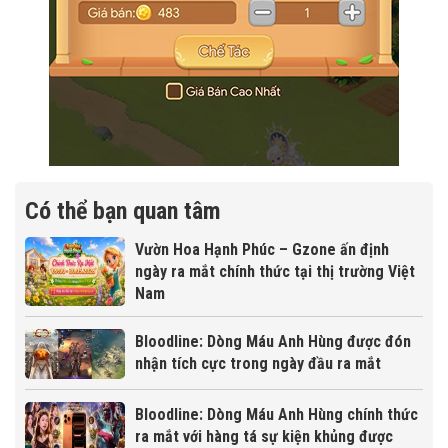
Có thể bạn quan tâm
Vườn Hoa Hạnh Phúc – Gzone ấn định
ngày ra mắt chính thức tại thị trường Việt
Nam
Bloodline: Dòng Máu Anh Hùng được đón
nhận tích cực trong ngày đầu ra mắt
Bloodline: Dòng Máu Anh Hùng chính thức
ra mắt với hàng tá sự kiện khủng được