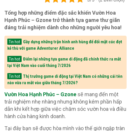
Tổng hợp những điểm đặc sắc khiến Vườn Hoa
Hạnh Phúc – Gzone trở thành tựa game thư giãn
đáng trải nghiệm dành cho những người yêu hoa!
Gầy dựng những trận hình anh hùng để đối mặt các đợt
Tin hot
kẻ thù với game Adventurer Alliance
Điểm lại những tựa game di động đã chính thức ra mắt
Tin hot
tại Việt Nam vào cuối tháng 7/2026
Thị trường game di động tại Việt Nam có những cái tên
Tin hot
nào vừa ra mắt vào giữa tháng 7/2026?
Vườn Hoa Hạnh Phúc – Gzone
sẽ mang đến một
trải nghiệm nhẹ nhàng nhưng không kém phần hấp
dẫn khi kết hợp giữa việc chăm sóc vườn hoa và điều
hành cửa hàng kinh doanh.
Tại đây bạn sẽ được hòa mình vào thế giới ngập tràn