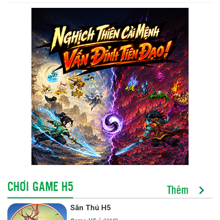
CHƠI GAME H5
Thêm
Săn Thú H5