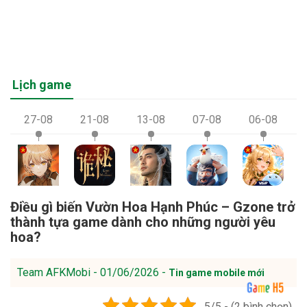
Lịch game
27-08
21-08
13-08
07-08
06-08
Điều gì biến Vườn Hoa Hạnh Phúc – Gzone trở
thành tựa game dành cho những người yêu
hoa?
Team AFKMobi - 01/06/2026 -
Tin game mobile mới
5/5 - (2 bình chọn)