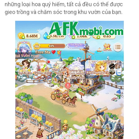
những loại hoa quý hiếm, tất cả đều có thể được
gieo trồng và chăm sóc trong khu vườn của bạn.