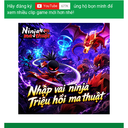
Hãy đăng ký
ủng hộ bọn mình để
xem nhiều clip game mới hơn nhé!