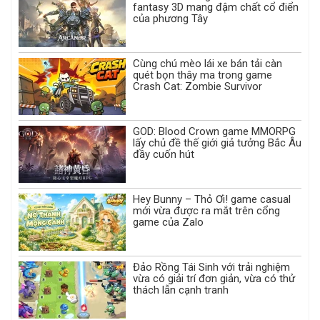
fantasy 3D mang đậm chất cổ điển
của phương Tây
Cùng chú mèo lái xe bán tải càn
quét bọn thây ma trong game
Crash Cat: Zombie Survivor
GOD: Blood Crown game MMORPG
lấy chủ đề thế giới giả tưởng Bắc Âu
đầy cuốn hút
Hey Bunny – Thỏ Ơi! game casual
mới vừa được ra mắt trên cổng
game của Zalo
Đảo Rồng Tái Sinh với trải nghiệm
vừa có giải trí đơn giản, vừa có thử
thách lẫn cạnh tranh