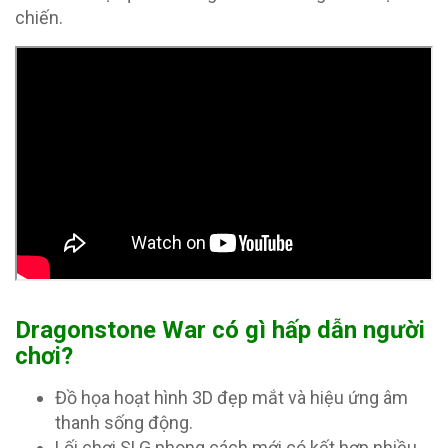
chiến.
Dragonstone War có gì hấp dẫn người
chơi?
Đồ họa hoạt hình 3D đẹp mắt và hiệu ứng âm
thanh sống động.
Lối chơi SLG phong cách mới có kết hợp nhiều