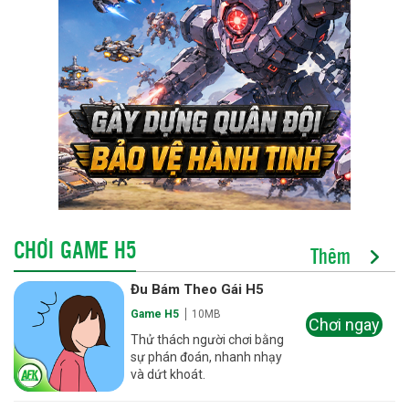
CHƠI GAME H5
Thêm
Đu Bám Theo Gái H5
Game H5
10MB
Chơi ngay
Thử thách người chơi bằng
sự phán đoán, nhanh nhạy
và dứt khoát.