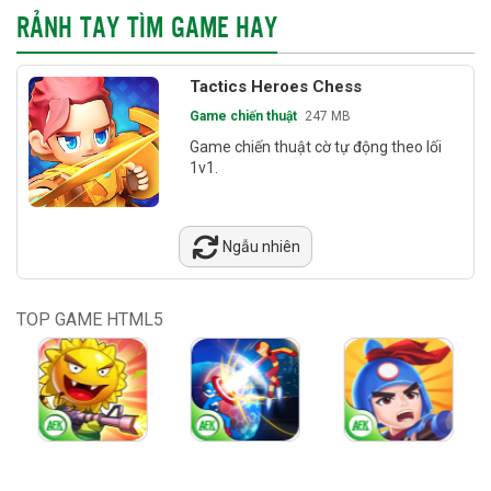
RẢNH TAY TÌM GAME HAY
Tactics Heroes Chess
Game chiến thuật
247 MB
Game chiến thuật cờ tự động theo lối
1v1.
Ngẫu nhiên
TOP GAME HTML5