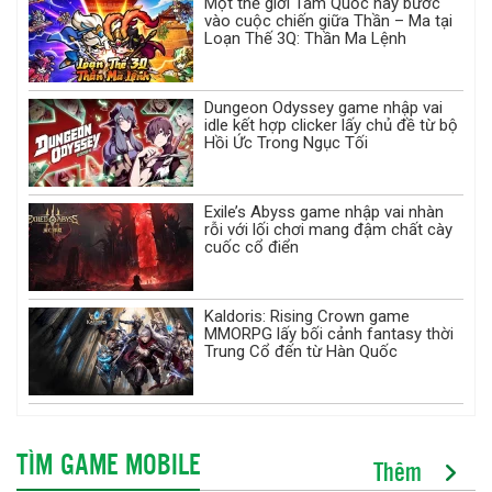
Một thế giới Tam Quốc nay bước
vào cuộc chiến giữa Thần – Ma tại
Loạn Thế 3Q: Thần Ma Lệnh
Dungeon Odyssey game nhập vai
idle kết hợp clicker lấy chủ đề từ bộ
Hồi Ức Trong Ngục Tối
Exile’s Abyss game nhập vai nhàn
rỗi với lối chơi mang đậm chất cày
cuốc cổ điển
Kaldoris: Rising Crown game
MMORPG lấy bối cảnh fantasy thời
Trung Cổ đến từ Hàn Quốc
TÌM GAME MOBILE
Thêm