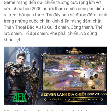
Game mang đến đại chiến trường cực rộng lớn với
sức chứa hơn 2000 người tham chiến cùng lúc diễn
ra trên thời gian thực. Tại đây bạn sẽ được đắm mình
trong những cuộc chiến kinh điển mang đậm chất
Thần Thoại Bắc Âu từ Guild chiến, Công thành, Thế
lực chiến, Tổ đội chiến, Phe phái chiến…vô cùng
khốc liệt.