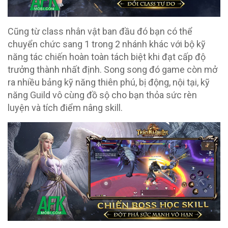
Cũng từ class nhân vật ban đầu đó bạn có thể
chuyển chức sang 1 trong 2 nhánh khác với bộ kỹ
năng tác chiến hoàn toàn tách biệt khi đạt cấp độ
trưởng thành nhất định. Song song đó game còn mở
ra nhiều bảng kỹ năng thiên phú, bị động, nội tại, kỹ
năng Guild vô cùng đồ sộ cho bạn thỏa sức rèn
luyện và tích điểm nâng skill.