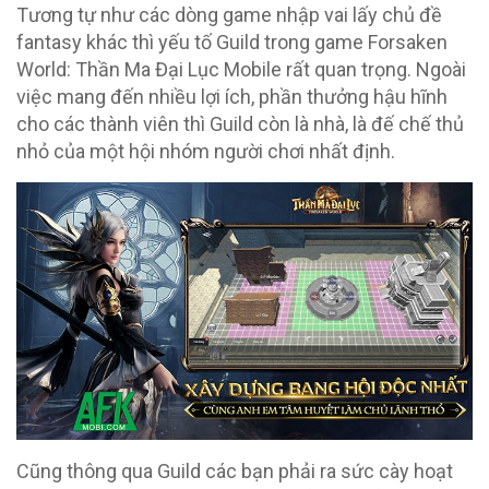
Tương tự như các dòng game nhập vai lấy chủ đề
fantasy khác thì yếu tố Guild trong game Forsaken
World: Thần Ma Đại Lục Mobile rất quan trọng. Ngoài
việc mang đến nhiều lợi ích, phần thưởng hậu hĩnh
cho các thành viên thì Guild còn là nhà, là đế chế thủ
nhỏ của một hội nhóm người chơi nhất định.
Cũng thông qua Guild các bạn phải ra sức cày hoạt