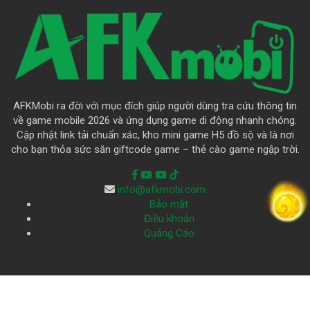
AFKMobi ra đời với mục đích giúp người dùng tra cứu thông tin
về game mobile 2026 và ứng dụng game di động nhanh chóng.
Cập nhật link tải chuẩn xác, kho mini game H5 đồ sộ và là nơi
cho bạn thỏa sức săn giftcode game – thẻ cào game ngập trời.
info@afkmobi.com
Bảo mật
Điều khoản
Quảng Cáo