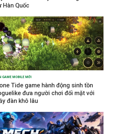
ừ Hàn Quốc
N GAME MOBILE MỚI
one Tide game hành động sinh tồn
oguelike đưa người chơi đối mặt với
ầy đàn khô lâu