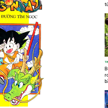
t
TI
B
r
b