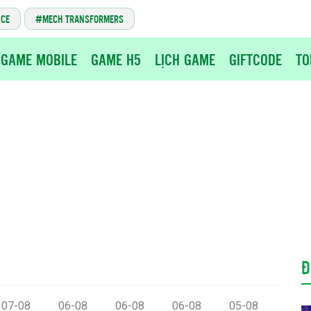
NCE
MECH TRANSFORMERS
GAME MOBILE
GAME H5
LỊCH GAME
GIFTCODE
TO
Đ
07-08
06-08
06-08
06-08
05-08