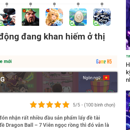
 động đang khan hiếm ở thị
TI
e mới
H
k
Ngôn ngữ:
NG
n
5/5 - (100 bình chọn)
đón nhận rất nhiều đầu sản phẩm lấy đề tài
 Dragon Ball – 7 Viên ngọc rồng thì đó vẫn là