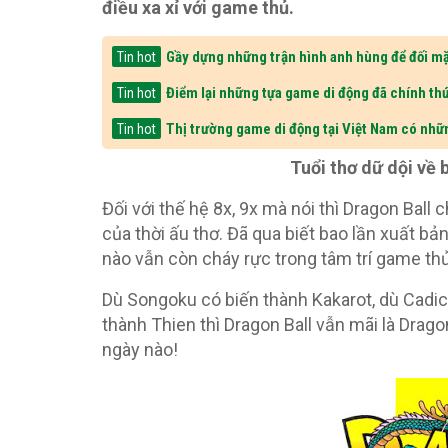
điều xa xỉ với game thủ.
Gầy dựng những trận hình anh hùng để đối mặ
Tin hot
Điểm lại những tựa game di động đã chính thứ
Tin hot
Thị trường game di động tại Việt Nam có nhữ
Tin hot
Tuổi thơ dữ dội về 
Đối với thế hệ 8x, 9x mà nói thì Dragon Ball
của thời ấu thơ. Đã qua biết bao lần xuất b
nào vẫn còn cháy rực trong tâm trí game thủ
Dù Songoku có biến thành Kakarot, dù Cadic
thành Thien thì Dragon Ball vẫn mãi là Dragon
ngày nào!