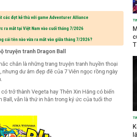
t các đợt kẻ thù với game Adventurer Alliance
TI
M
c ra mắt tại Việt Nam vào cuối tháng 7/2026
c
ng cái tên nào vừa ra mắt vào giữa tháng 7/2026?
T
bộ truyện tranh Dragon Ball
 chắc chắn là những trang truyện tranh huyền thoại
ản, nhưng dư âm đẹp đẽ của 7 Viên ngọc rồng ngày
.
 có trở thành Vegeta hay Thên Xin Hăng có biến
 Ball, vẫn là thứ in hằn trong ký ức của tuổi thơ
TI
K
l